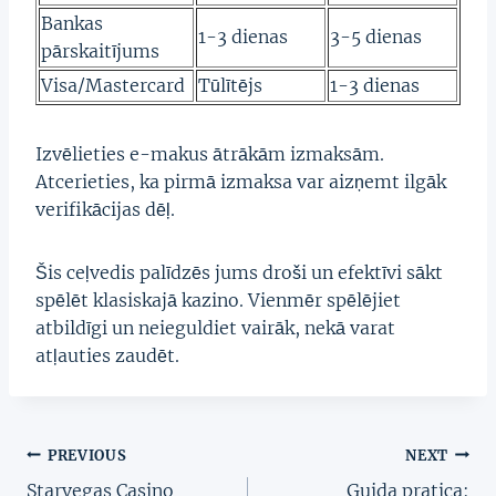
Bankas
1-3 dienas
3-5 dienas
pārskaitījums
Visa/Mastercard
Tūlītējs
1-3 dienas
Izvēlieties e-makus ātrākām izmaksām.
Atcerieties, ka pirmā izmaksa var aizņemt ilgāk
verifikācijas dēļ.
Šis ceļvedis palīdzēs jums droši un efektīvi sākt
spēlēt klasiskajā kazino. Vienmēr spēlējiet
atbildīgi un neieguldiet vairāk, nekā varat
atļauties zaudēt.
PREVIOUS
NEXT
Starvegas Casino
Guida pratica: