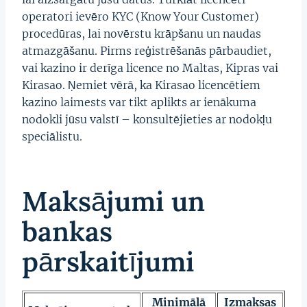
operatori ievēro KYC (Know Your Customer)
procedūras, lai novērstu krāpšanu un naudas
atmazgāšanu. Pirms reģistrēšanās pārbaudiet,
vai kazino ir derīga licence no Maltas, Kipras vai
Kirasao. Ņemiet vērā, ka Kirasao licencētiem
kazino laimests var tikt aplikts ar ienākuma
nodokli jūsu valstī – konsultējieties ar nodokļu
speciālistu.
Maksājumi un
bankas
pārskaitījumi
Minimālā
Izmaksas