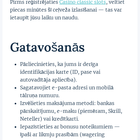
Pirms reģistrējaties
Casino classic slots
, veltiet
piecas minūtes šī ceļveža izlasīšanai — tas var
ietaupīt jūsu laiku un naudu.
Gatavošanās
Pārliecinieties, ka jums ir derīga
identifikācijas karte (ID, pase vai
autovadītāja apliecība).
Sagatavojiet e-pasta adresi un mobilā
tālruņa numuru.
Izvēlieties maksājuma metodi: bankas
pārskaitījumu, e-maku (piemēram, Skrill,
Neteller) vai kredītkarti.
Iepazīstieties ar bonusu noteikumiem —
īpaši ar likmju prasībām (wagering