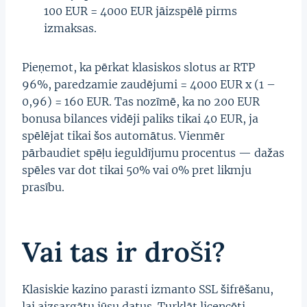
100 EUR = 4000 EUR jāizspēlē pirms
izmaksas.
Pieņemot, ka pērkat klasiskos slotus ar RTP
96%, paredzamie zaudējumi = 4000 EUR x (1 –
0,96) = 160 EUR. Tas nozīmē, ka no 200 EUR
bonusa bilances vidēji paliks tikai 40 EUR, ja
spēlējat tikai šos automātus. Vienmēr
pārbaudiet spēļu ieguldījumu procentus — dažas
spēles var dot tikai 50% vai 0% pret likmju
prasību.
Vai tas ir droši?
Klasiskie kazino parasti izmanto SSL šifrēšanu,
lai aizsargātu jūsu datus. Turklāt licencēti