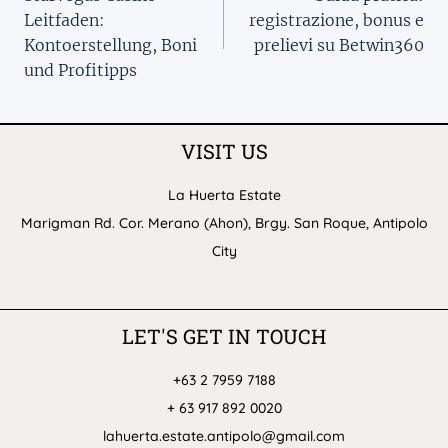
Leitfaden:
registrazione, bonus e
Kontoerstellung, Boni
prelievi su Betwin360
und Profitipps
VISIT US
La Huerta Estate
Marigman Rd. Cor. Merano (Ahon), Brgy. San Roque, Antipolo
City
LET'S GET IN TOUCH
+63 2 7959 7188
+ 63 917 892 0020
lahuerta.estate.antipolo@gmail.com