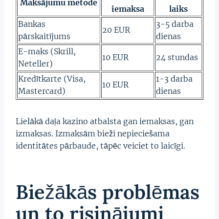
Maksājumu metode
iemaksa
laiks
Bankas
3-5 darba
20 EUR
pārskaitījums
dienas
E-maks (Skrill,
10 EUR
24 stundas
Neteller)
Kredītkarte (Visa,
1-3 darba
10 EUR
Mastercard)
dienas
Lielākā daļa kazino atbalsta gan iemaksas, gan
izmaksas. Izmaksām bieži nepieciešama
identitātes pārbaude, tāpēc veiciet to laicīgi.
Biežākās problēmas
un to risinājumi