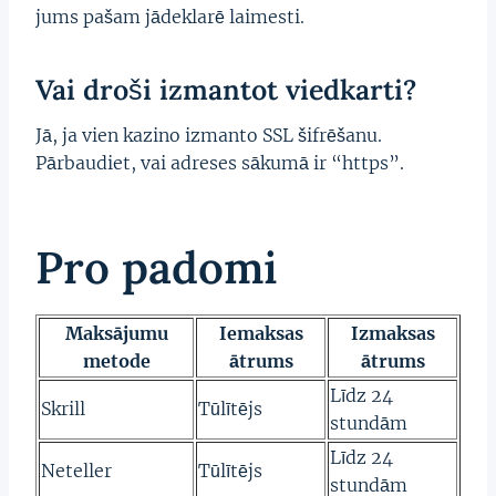
jums pašam jādeklarē laimesti.
Vai droši izmantot viedkarti?
Jā, ja vien kazino izmanto SSL šifrēšanu.
Pārbaudiet, vai adreses sākumā ir “https”.
Pro padomi
Maksājumu
Iemaksas
Izmaksas
metode
ātrums
ātrums
Līdz 24
Skrill
Tūlītējs
stundām
Līdz 24
Neteller
Tūlītējs
stundām