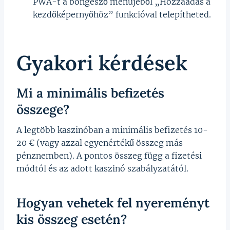
PWA-t a böngésző menüjéből „Hozzáadás a
kezdőképernyőhöz” funkcióval telepítheted.
Gyakori kérdések
Mi a minimális befizetés
összege?
A legtöbb kaszinóban a minimális befizetés 10-
20 € (vagy azzal egyenértékű összeg más
pénznemben). A pontos összeg függ a fizetési
módtól és az adott kaszinó szabályzatától.
Hogyan vehetek fel nyereményt
kis összeg esetén?