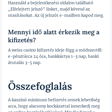
Használd a bejelentkezési oldalon található
„Elfelejtett jelszó” linket, majd kövesd az
utasításokat. Az új jelszót e-mailben kapod meg.
Mennyi idő alatt érkezik meg a
kifizetés?
A weiss casino kifizetés ideje függ a módszertől:
e-pénztárca 24 óra, bankkártya 1-3 nap, banki
átutalás 3-5 nap.
Összefoglalás
A kaszinó minimum befizetés remek lehetőség
arra, hogy alacsony kockázattal ismerkedj meg