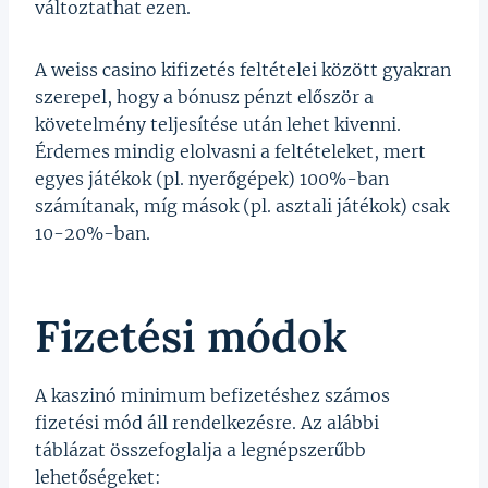
változtathat ezen.
A weiss casino kifizetés feltételei között gyakran
szerepel, hogy a bónusz pénzt először a
követelmény teljesítése után lehet kivenni.
Érdemes mindig elolvasni a feltételeket, mert
egyes játékok (pl. nyerőgépek) 100%-ban
számítanak, míg mások (pl. asztali játékok) csak
10-20%-ban.
Fizetési módok
A kaszinó minimum befizetéshez számos
fizetési mód áll rendelkezésre. Az alábbi
táblázat összefoglalja a legnépszerűbb
lehetőségeket: