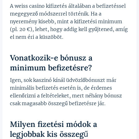
A weiss casino kifizetés általában a befizetéssel
megegyező módszerrel történik. Ha a
nyeremény kisebb, mint a kifizetési minimum
(pl. 20 €), lehet, hogy addig kell gyűjtened, amíg
el nem éri a küszöböt.
Vonatkozik-e bónusz a
minimum befizetésre?
Igen, sok kaszinó kínál üdvözlőbónuszt már
minimális befizetés esetén is, de érdemes
ellenőrizni a feltételeket, mert néhány bónusz
csak magasabb összegű befizetésre jár.
Milyen fizetési módok a
legjobbak kis összegű