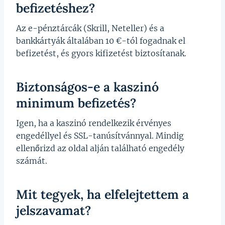
befizetéshez?
Az e-pénztárcák (Skrill, Neteller) és a
bankkártyák általában 10 €-tól fogadnak el
befizetést, és gyors kifizetést biztosítanak.
Biztonságos-e a kaszinó
minimum befizetés?
Igen, ha a kaszinó rendelkezik érvényes
engedéllyel és SSL-tanúsítvánnyal. Mindig
ellenőrizd az oldal alján található engedély
számát.
Mit tegyek, ha elfelejtettem a
jelszavamat?