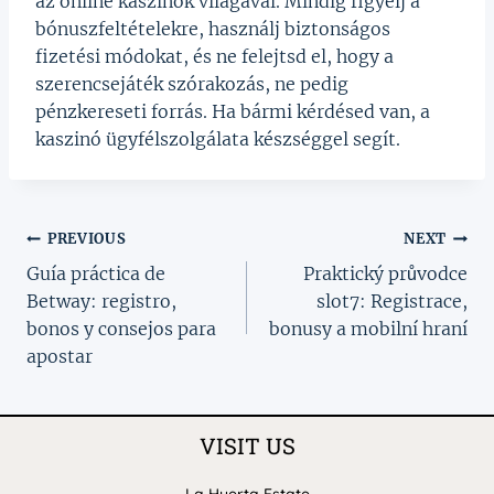
az online kaszinók világával. Mindig figyelj a
bónuszfeltételekre, használj biztonságos
fizetési módokat, és ne felejtsd el, hogy a
szerencsejáték szórakozás, ne pedig
pénzkereseti forrás. Ha bármi kérdésed van, a
kaszinó ügyfélszolgálata készséggel segít.
PREVIOUS
NEXT
Guía práctica de
Praktický průvodce
Betway: registro,
slot7: Registrace,
bonos y consejos para
bonusy a mobilní hraní
apostar
VISIT US