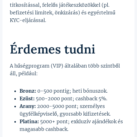
titkosítással, felelős játékeszközökkel (pl.
befizetési limitek, önkizárás) és egyértelmű
KYC-eljárással.
Érdemes tudni
A hűségprogram (VIP) általában több szintből
áll, például:
Bronz:
0-500 pontig; heti bónuszok.
Ezüst:
500-2000 pont; cashback 5%.
Arany:
2000-5000 pont; személyes
ügyfélképviselő, gyorsabb kifizetések.
Platina:
5000+ pont; exkluzív ajándékok és
magasabb cashback.