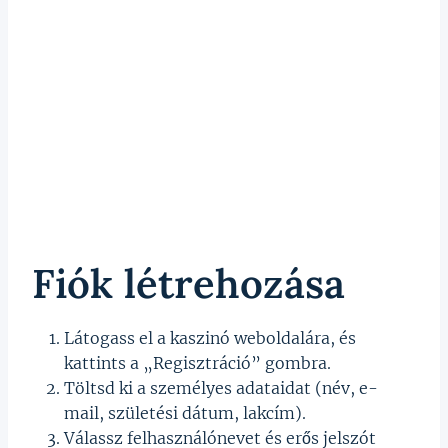
Fiók létrehozása
Látogass el a kaszinó weboldalára, és
kattints a „Regisztráció” gombra.
Töltsd ki a személyes adataidat (név, e-
mail, születési dátum, lakcím).
Válassz felhasználónevet és erős jelszót