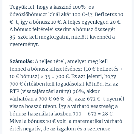
Tegyük fel, hogy a kaszinó 100%-os
üdvözlőbónuszt kínál akár 100 €-ig. Befizetsz 10
€-t, így a bónusz 10 €. A teljes egyenleged 20 €.
A bónusz feltételei szerint a bónusz összegét
35-ször kell megforgatni, mielőtt kivennéd a
nyereményt.
Számolás:
A teljes tétel, amelyet meg kell
tenned a bónusz kifizetéséhez: (10 € befizetés +
10 € bónusz) × 35 = 700 €. Ez azt jelenti, hogy
700 € értékben kell fogadásokat kötnöd. Ha az
RTP (visszajátszási arány) 96%, akkor
várhatóan a 700 € 96%-át, azaz 672 €-t nyernél
vissza hosszú távon. Így a várható veszteség a
bónusz használata közben 700 – 672 = 28 €.
Mivel a bónusz 10 € volt, a matematikai várható
érték negatív, de az izgalom és a szerencse