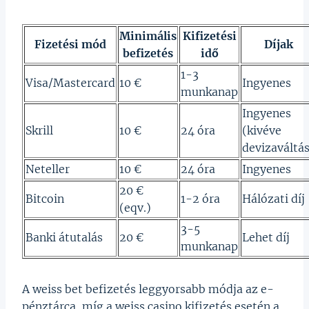
Minimális
Kifizetési
Fizetési mód
Díjak
befizetés
idő
1-3
Visa/Mastercard
10 €
Ingyenes
munkanap
Ingyenes
Skrill
10 €
24 óra
(kivéve
devizaváltás
Neteller
10 €
24 óra
Ingyenes
20 €
Bitcoin
1-2 óra
Hálózati díj
(eqv.)
3-5
Banki átutalás
20 €
Lehet díj
munkanap
A weiss bet befizetés leggyorsabb módja az e-
pénztárca, míg a weiss casino kifizetés esetén a