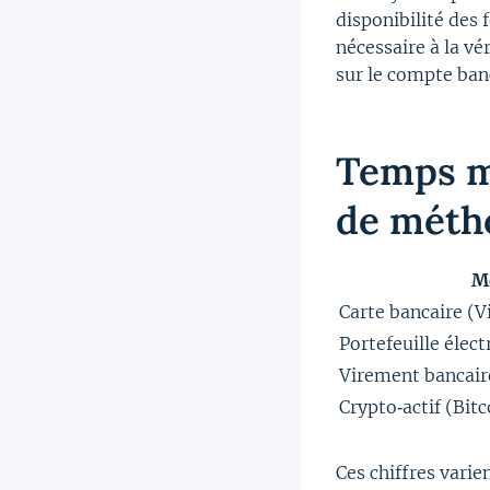
disponibilité des 
nécessaire à la vé
sur le compte ban
Temps mo
de métho
M
Carte bancaire (V
Portefeuille élect
Virement bancair
Crypto‑actif (Bit
Ces chiffres varie