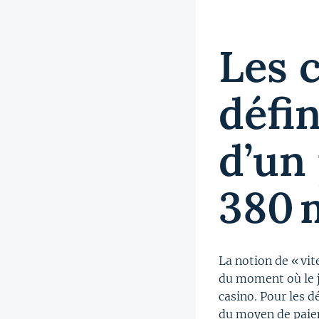
Les c
défin
d’un
380 
La notion de « vi
du moment où le j
casino. Pour les d
du moyen de paieme