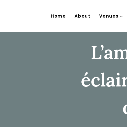
Home
About
Venues
L’a
éclai