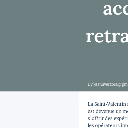
ac
retr
By
keanuverzosa@gma
La Saint‑Valentin 
est devenue un mo
s’offrir des expéri
les opérateurs in