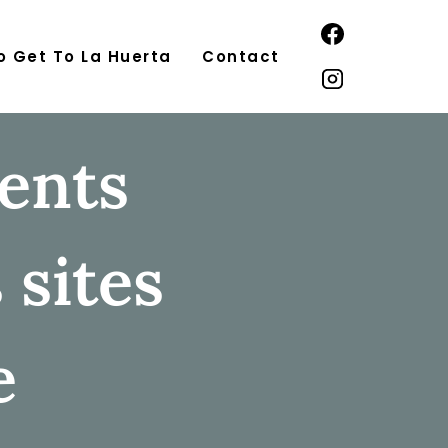
o Get To La Huerta
Contact
ents
 sites
e