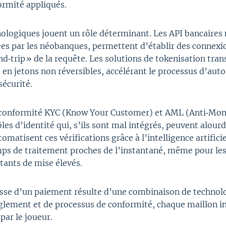
ormité appliqués.
nologiques jouent un rôle déterminant. Les API bancaires
ées par les néobanques, permettent d’établir des connexi
nd‑trip » de la requête. Les solutions de tokenisation tra
en jetons non réversibles, accélérant le processus d’auto
écurité.
a conformité KYC (Know Your Customer) et AML (Anti‑Mo
es d’identité qui, s’ils sont mal intégrés, peuvent alourdi
omatisent ces vérifications grâce à l’intelligence artifici
ps de traitement proches de l’instantané, même pour les
ants de mise élevés.
esse d’un paiement résulte d’une combinaison de technolo
lement et de processus de conformité, chaque maillon in
par le joueur.