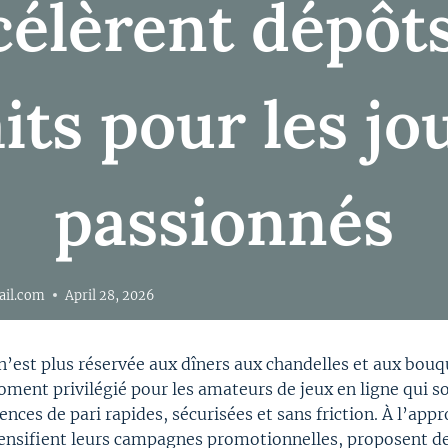
célèrent dépôts
aits pour les jo
passionnés
il.com
April 28, 2026
n’est plus réservée aux dîners aux chandelles et aux bouqu
ment privilégié pour les amateurs de jeux en ligne qui so
ences de pari rapides, sécurisées et sans friction. À l’appr
tensifient leurs campagnes promotionnelles, proposent d