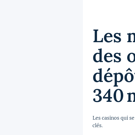
Les 
des 
dépô
340 
Les casinos qui se
clés.