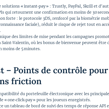
 solutions « instant‑pay » : Trustly, PayPal, Skrill et d’au
PIs qui retournent une confirmation en moins de 30 secon
ion forte : le protocole 3DS, renforcé par la biométrie mo
connaissance faciale), réduit le risque de rejet tout en acc
.
ique des limites de mise pendant les campagnes promot
Saint‑Valentin, où les bonus de bienvenue peuvent être d
en moins de 5 minutes.
ist – Points de contrôle pou
ns friction
mpatibilité du portefeuille électronique avec les principale
e « one‑click‑pay » pour les joueurs enregistrés.
ce un tableau de bord de suivi des temps de réponse API e