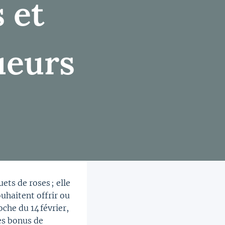
 et
ueurs
ets de roses ; elle
uhaitent offrir ou
oche du 14 février,
es bonus de