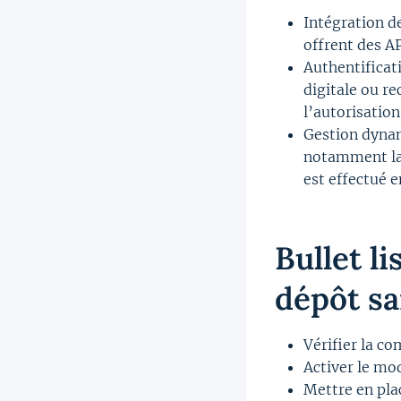
Intégration de
offrent des A
Authentificat
digitale ou re
l’autorisation
Gestion dynam
notamment la 
est effectué 
Bullet l
dépôt sa
Vérifier la co
Activer le mod
Mettre en pla