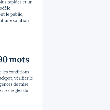
plus rapides et un
modèle
nt le public,
nt une solution
 90 mots
 les conditions
ckpot, vérifier le
gences de mise.
r les règles du