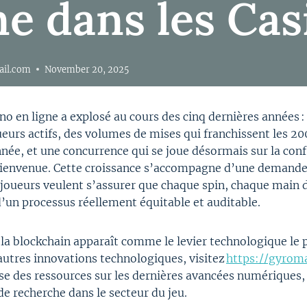
ne dans les Cas
il.com
November 20, 2025
o en ligne a explosé au cours des cinq dernières années :
ueurs actifs, des volumes de mises qui franchissent les 20
née, et une concurrence qui se joue désormais sur la con
bienvenue. Cette croissance s’accompagne d’une demande
s joueurs veulent s’assurer que chaque spin, chaque main 
d’un processus réellement équitable et auditable.
 la blockchain apparaît comme le levier technologique le 
autres innovations technologiques, visitez
https://gyroma
e des ressources sur les dernières avancées numériques,
de recherche dans le secteur du jeu.