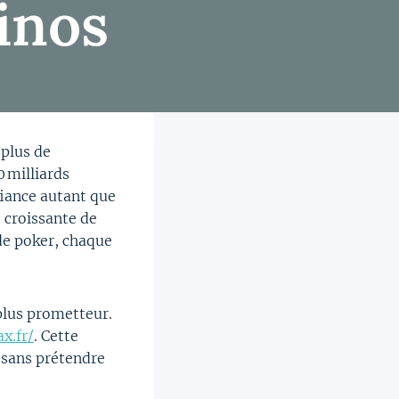
inos
 plus de
0 milliards
fiance autant que
 croissante de
de poker, chaque
plus prometteur.
x.fr/
. Cette
 sans prétendre