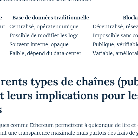
e
Base de données traditionnelle
Block
eur
Centralisé, opérateur unique
Décentralisé, rés
Possible de modifier les logs
Impossible sans c
Souvent interne, opaque
Publique, vérifiabl
Faible, dépend du data‑center
Variable, améliora
érents types de chaînes (pu
et leurs implications pour le
s
ques comme Ethereum permettent à quiconque de lire et d
rant une transparence maximale mais parfois des frais de 