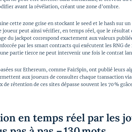
difier avant la révélation, créant une zone d’ombre.
ine cette zone grise en stockant le seed et le hash sur un 
oueur peut ainsi vérifier, en temps réel, que le résultat 
rage du jackpot correspond exactement aux valeurs publiée
enforcée par les smart contracts qui exécutent les RNG de
une partie tierce ne peut intervenir une fois le contrat lan
asées sur Ethereum, comme FairSpin, ont publié leurs a
rmettent aux joueurs de consulter chaque transaction via
x de rétention de ces sites dépasse souvent les 70 % grâce
tion en temps réel par les j
s pas à pas – 130 mots