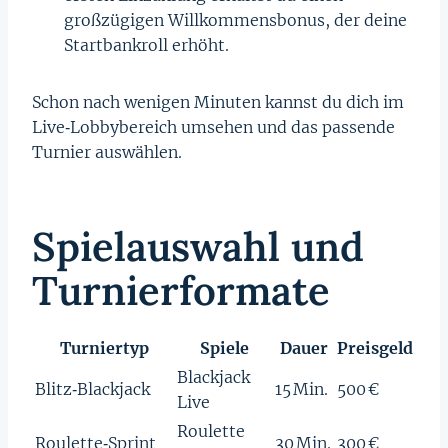
großzügigen Willkommensbonus, der deine
Startbankroll erhöht.
Schon nach wenigen Minuten kannst du dich im
Live‑Lobbybereich umsehen und das passende
Turnier auswählen.
Spielauswahl und
Turnierformate
Turniertyp
Spiele
Dauer
Preisgeld
Blackjack
Blitz‑Blackjack
15 Min.
500 €
Live
Roulette
Roulette‑Sprint
30 Min.
300 €