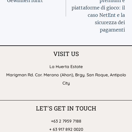
Gewinnen führt
premium e
piattaforme di gioco: il
caso NetEnt e la
sicurezza dei
pagamenti
VISIT US
La Huerta Estate
Marigman Rd. Cor. Merano (Ahon), Brgy. San Roque, Antipolo
City
LET'S GET IN TOUCH
+63 2 7959 7188
+ 63 917 892 0020