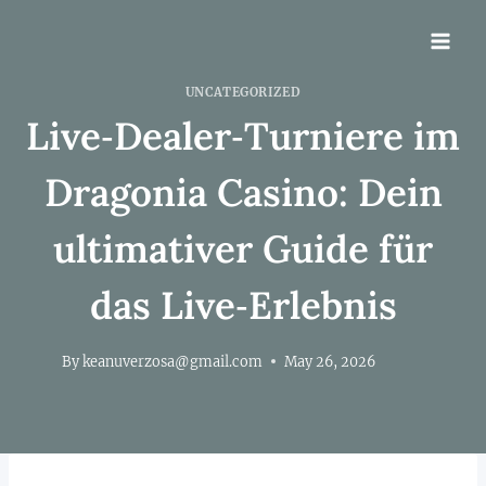
UNCATEGORIZED
Live‑Dealer‑Turniere im
Dragonia Casino: Dein
ultimativer Guide für
das Live‑Erlebnis
By
keanuverzosa@gmail.com
May 26, 2026