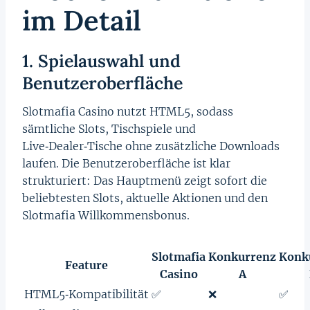
im Detail
1. Spielauswahl und
Benutzeroberfläche
Slotmafia Casino nutzt HTML5, sodass
sämtliche Slots, Tischspiele und
Live‑Dealer‑Tische ohne zusätzliche Downloads
laufen. Die Benutzeroberfläche ist klar
strukturiert: Das Hauptmenü zeigt sofort die
beliebtesten Slots, aktuelle Aktionen und den
Slotmafia Willkommensbonus.
Slotmafia
Konkurrenz
Konk
Feature
Casino
A
HTML5‑Kompatibilität
✅
❌
✅