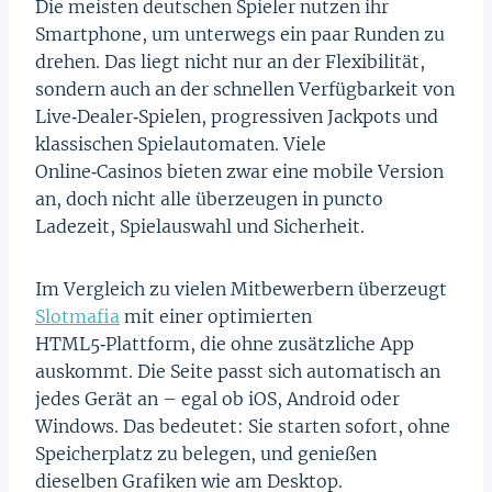
Die meisten deutschen Spieler nutzen ihr
Smartphone, um unterwegs ein paar Runden zu
drehen. Das liegt nicht nur an der Flexibilität,
sondern auch an der schnellen Verfügbarkeit von
Live‑Dealer‑Spielen, progressiven Jackpots und
klassischen Spielautomaten. Viele
Online‑Casinos bieten zwar eine mobile Version
an, doch nicht alle überzeugen in puncto
Ladezeit, Spielauswahl und Sicherheit.
Im Vergleich zu vielen Mitbewerbern überzeugt
Slotmafia
mit einer optimierten
HTML5‑Plattform, die ohne zusätzliche App
auskommt. Die Seite passt sich automatisch an
jedes Gerät an – egal ob iOS, Android oder
Windows. Das bedeutet: Sie starten sofort, ohne
Speicherplatz zu belegen, und genießen
dieselben Grafiken wie am Desktop.