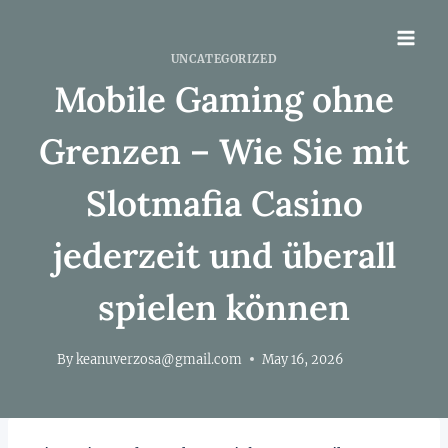
UNCATEGORIZED
Mobile Gaming ohne
Grenzen – Wie Sie mit
Slotmafia Casino
jederzeit und überall
spielen können
By
keanuverzosa@gmail.com
May 16, 2026