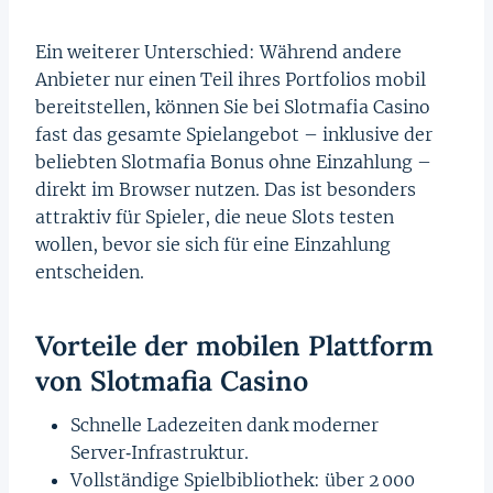
Ein weiterer Unterschied: Während andere
Anbieter nur einen Teil ihres Portfolios mobil
bereitstellen, können Sie bei Slotmafia Casino
fast das gesamte Spielangebot – inklusive der
beliebten Slotmafia Bonus ohne Einzahlung –
direkt im Browser nutzen. Das ist besonders
attraktiv für Spieler, die neue Slots testen
wollen, bevor sie sich für eine Einzahlung
entscheiden.
Vorteile der mobilen Plattform
von Slotmafia Casino
Schnelle Ladezeiten dank moderner
Server‑Infrastruktur.
Vollständige Spielbibliothek: über 2 000