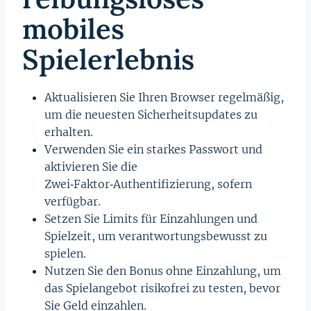
mobiles
Spielerlebnis
Aktualisieren Sie Ihren Browser regelmäßig,
um die neuesten Sicherheitsupdates zu
erhalten.
Verwenden Sie ein starkes Passwort und
aktivieren Sie die
Zwei‑Faktor‑Authentifizierung, sofern
verfügbar.
Setzen Sie Limits für Einzahlungen und
Spielzeit, um verantwortungsbewusst zu
spielen.
Nutzen Sie den Bonus ohne Einzahlung, um
das Spielangebot risikofrei zu testen, bevor
Sie Geld einzahlen.