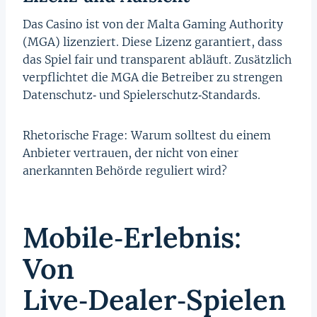
Das Casino ist von der Malta Gaming Authority
(MGA) lizenziert. Diese Lizenz garantiert, dass
das Spiel fair und transparent abläuft. Zusätzlich
verpflichtet die MGA die Betreiber zu strengen
Datenschutz‑ und Spielerschutz‑Standards.
Rhetorische Frage: Warum solltest du einem
Anbieter vertrauen, der nicht von einer
anerkannten Behörde reguliert wird?
Mobile‑Erlebnis:
Von
Live‑Dealer‑Spielen