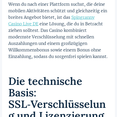
Wenn du nach einer Plattform suchst, die deine
mobilen Aktivitäten schützt und gleichzeitig ein
breites Angebot bietet, ist das
Spingranny
Casino Live DE
eine Lösung, die du in Betracht
ziehen solltest. Das Casino kombiniert
modernste Verschlüsselung mit schnellen
Auszahlungen und einem großzügigen
Willkommensbonus sowie einem Bonus ohne
Einzahlung, sodass du sorgenfrei spielen kannst.
Die technische
Basis:
SSL‑Verschlüsselun
g und Lizenzierung