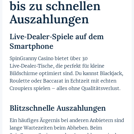
bis zu schnellen
Auszahlungen
Live‑Dealer‑Spiele auf dem
Smartphone
SpinGranny Casino bietet über 30
Live‑Dealer‑Tische, die perfekt für kleine
Bildschirme optimiert sind. Du kannst Blackjack,
Roulette oder Baccarat in Echtzeit mit echten
Croupiers spielen – alles ohne Qualitätsverlust.
Blitzschnelle Auszahlungen
Ein häufiges Ärgernis bei anderen Anbietern sind
lange Wartezeiten beim Abheben. Beim