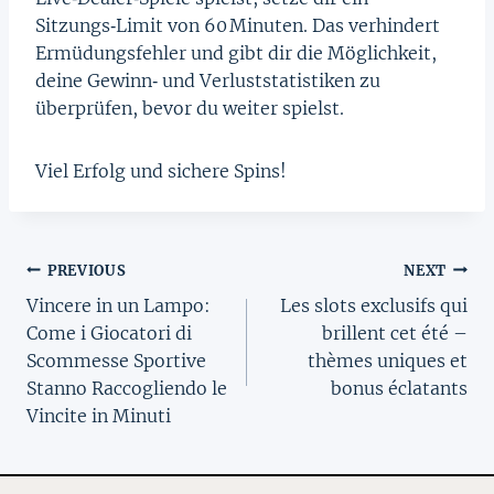
Sitzungs‑Limit von 60 Minuten. Das verhindert
Ermüdungsfehler und gibt dir die Möglichkeit,
deine Gewinn‑ und Verluststatistiken zu
überprüfen, bevor du weiter spielst.
Viel Erfolg und sichere Spins!
PREVIOUS
NEXT
Vincere in un Lampo:
Les slots exclusifs qui
Come i Giocatori di
brillent cet été –
Scommesse Sportive
thèmes uniques et
Stanno Raccogliendo le
bonus éclatants
Vincite in Minuti