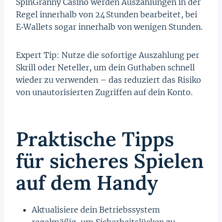
SpinGranny Casino werden Auszahlungen in der
Regel innerhalb von 24 Stunden bearbeitet, bei
E‑Wallets sogar innerhalb von wenigen Stunden.
Expert Tip: Nutze die sofortige Auszahlung per
Skrill oder Neteller, um dein Guthaben schnell
wieder zu verwenden – das reduziert das Risiko
von unautorisierten Zugriffen auf dein Konto.
Praktische Tipps
für sicheres Spielen
auf dem Handy
Aktualisiere dein Betriebssystem
regelmäßig, um Sicherheitslücken zu