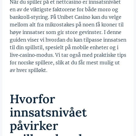
Når du spiller på et nettcasino er innsatsnivået
en av de viktigste faktorene for både moro og
bankroll‑styring. På Unibet Casino kan du velge
mellom alt fra mikrostakes på noen få kroner til
høye innsatser som gir store gevinster. I denne
guiden viser vi hvordan du kan tilpasse innsatsen
til din spillstil, spesielt på mobile enheter og i
live‑casino‑modus. Vi tar også med praktiske tips
for norske spillere, slik at du får mest mulig ut
av hver spilløkt.
Hvorfor
innsatsnivået
påvirker