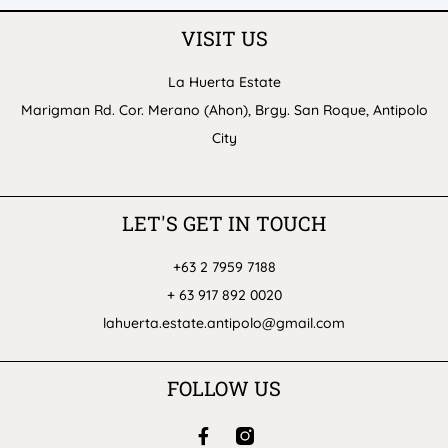
VISIT US
La Huerta Estate
Marigman Rd. Cor. Merano (Ahon), Brgy. San Roque, Antipolo
City
LET'S GET IN TOUCH
+63 2 7959 7188
+ 63 917 892 0020
lahuerta.estate.antipolo@gmail.com
FOLLOW US