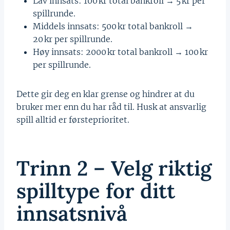
Lav innsats: 100 kr total bankroll → 5 kr per
spillrunde.
Middels innsats: 500 kr total bankroll →
20 kr per spillrunde.
Høy innsats: 2000 kr total bankroll → 100 kr
per spillrunde.
Dette gir deg en klar grense og hindrer at du
bruker mer enn du har råd til. Husk at ansvarlig
spill alltid er førsteprioritet.
Trinn 2 – Velg riktig
spilltype for ditt
innsatsnivå