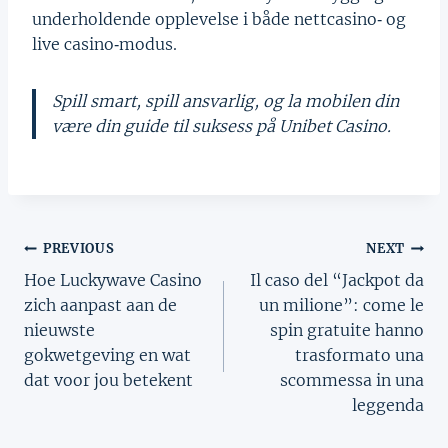
underholdende opplevelse i både nettcasino‑ og
live casino‑modus.
Spill smart, spill ansvarlig, og la mobilen din
være din guide til suksess på Unibet Casino.
PREVIOUS
NEXT
Hoe Luckywave Casino
Il caso del “Jackpot da
zich aanpast aan de
un milione”: come le
nieuwste
spin gratuite hanno
gokwetgeving en wat
trasformato una
dat voor jou betekent
scommessa in una
leggenda