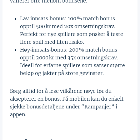
varierer ofte mellom bonusene.
Lav‑innsats‑bonus: 100 % match bonus
opptil 500 kr med 20x omsetningskrav.
Perfekt for nye spillere som ønsker å teste
flere spill med liten risiko.
Høy‑innsats‑bonus: 200 % match bonus
opptil 2000 kr med 35x omsetningskrav.
Ideell for erfarne spillere som satser større
beløp og jakter på store gevinster.
Sørg alltid for å lese vilkårene nøye før du
aksepterer en bonus. På mobilen kan du enkelt
sjekke bonusdetaljene under “Kampanjer” i
appen.