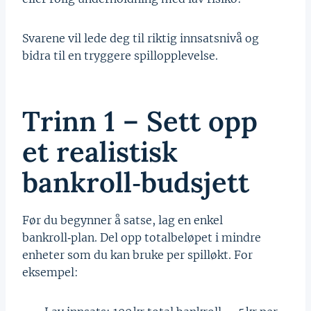
Svarene vil lede deg til riktig innsatsnivå og
bidra til en tryggere spillopplevelse.
Trinn 1 – Sett opp
et realistisk
bankroll‑budsjett
Før du begynner å satse, lag en enkel
bankroll‑plan. Del opp totalbeløpet i mindre
enheter som du kan bruke per spilløkt. For
eksempel: