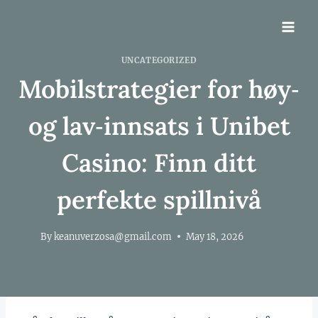
UNCATEGORIZED
Mobilstrategier for høy‑
og lav‑innsats i Unibet
Casino: Finn ditt
perfekte spillnivå
By
keanuverzosa@gmail.com
May 18, 2026