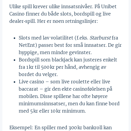
Ulike spill krever ulike innsatsnivåer. På Unibet
Casino finner du både slots, bordspill og live
dealer‑spill. Her er noen retningslinjer:
Slots med lav volatilitet (f.eks.
Starburst
fra
NetEnt) passer best for små innsatser. De gir
hyppige, men mindre gevinster.
Bordspill som blackjack kan justeres enkelt
fra 1 kr til 500 kr per hånd, avhengig av
bordet du velger.
Live casino – som live roulette eller live
baccarat – gir den ekte casinofølelsen på
mobilen. Disse spillene har ofte høyere
minimumsinnsatser, men du kan finne bord
med 5 kr eller 10 kr minimum.
Eksempel: En spiller med 300 kr bankroll kan