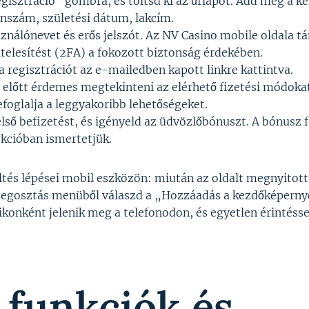
egisztráció” gombra, és töltsd ki az űrlapot. Add meg a ké
onszám, születési dátum, lakcím.
sználónevet és erős jelszót. Az NV Casino mobile oldala t
itelesítést (2FA) a fokozott biztonság érdekében.
a regisztrációt az e-mailedben kapott linkre kattintva.
s előtt érdemes megtekinteni az elérhető fizetési módokat
efoglalja a leggyakoribb lehetőségeket.
lső befizetést, és igényeld az üdvözlőbónuszt. A bónusz fe
kcióban ismertetjük.
ltés lépései mobil eszközön: miután az oldalt megnyitott
egosztás menüből válaszd a „Hozzáadás a kezdőképernyő
ikonként jelenik meg a telefonodon, és egyetlen érintésse
 funkciók és