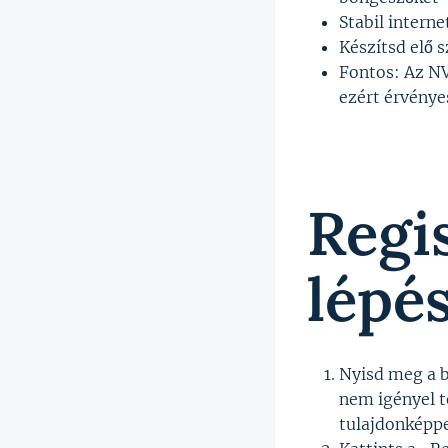
Stabil intern
Készítsd elő 
Fontos: Az NV
ezért érvénye
Regi
lépé
Nyisd meg a b
nem igényel t
tulajdonképpe