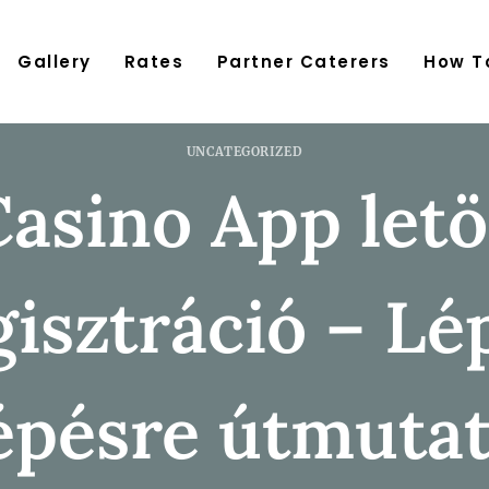
Gallery
Rates
Partner Caterers
How T
UNCATEGORIZED
asino App letö
gisztráció – Lé
épésre útmuta