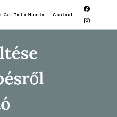
o Get To La Huerta
Contact
ltése
pésről
tó