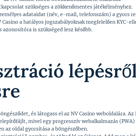
etkapcsolat szükséges a zökkenőmentes játékélményhez.
személyes adataidat (név, e-mail, telefonszám) a gyors re
 Casino a hatályos jogszabályoknak megfelelően KYC-ell
s azonosítóra is szükséged lesz később.
sztráció lépésrő
sre
öngésződet, és látogass el az NV Casino weboldalára. Az
elepítőfájlt, mivel egy progresszív webalkalmazás (PWA) 
n az oldal gyorsítása a böngészőben.