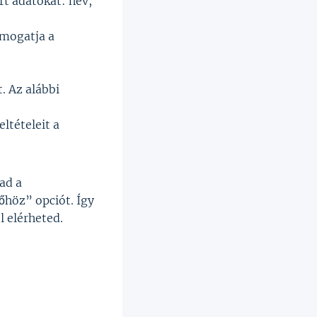
rt adatokat: név,
ámogatja a
. Az alábbi
ltételeit a
ad a
höz” opciót. Így
l elérheted.