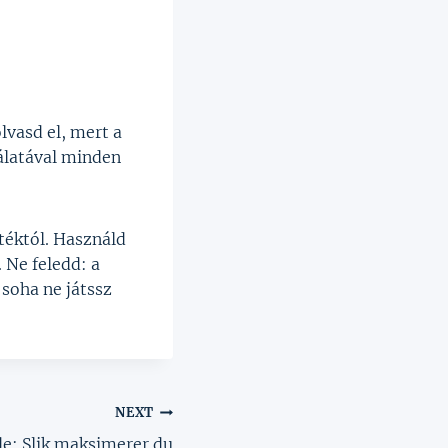
lvasd el, mert a
nálatával minden
átéktól. Használd
 Ne feledd: a
 soha ne játssz
NEXT
de: Slik maksimerer du