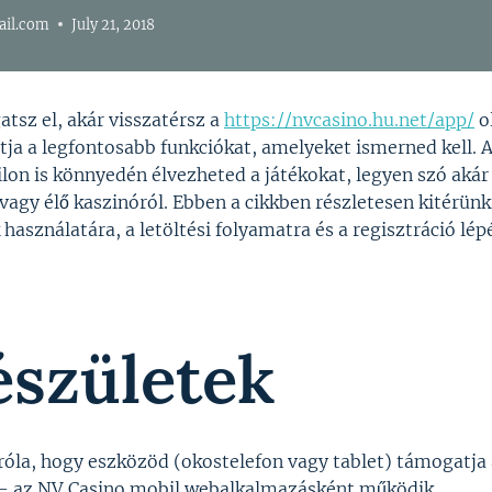
il.com
July 21, 2018
atsz el, akár visszatérsz a
https://nvcasino.hu.net/app/
ol
a a legfontosabb funkciókat, amelyeket ismerned kell. 
lon is könnyedén élvezheted a játékokat, legyen szó akár
 vagy élő kaszinóról. Ebben a cikkben részletesen kitérün
használatára, a letöltési folyamatra és a regisztráció lép
észületek
óla, hogy eszközöd (okostelefon vagy tablet) támogatja
– az NV Casino mobil webalkalmazásként működik.