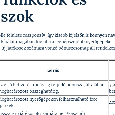
szok
le felülete reszponzív, így kisebb kijelzőn is könnyen nav
A kínálat magában foglalja a legnépszerűbb nyerőgépeket, 
Az új játékosok számára vonzó bónuszcsomag áll rendelkez
Leírás
z első befizetés 100%-ig terjedő bónusza, általában
35
eghatározott összeghatárig.
be
eghatározott nyerőgépeken felhasználható free
40
pin-ek.
isszatérő játékosok számára heti/kaszinói