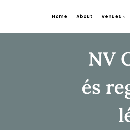
Home
About
Venues
NV C
és re
l