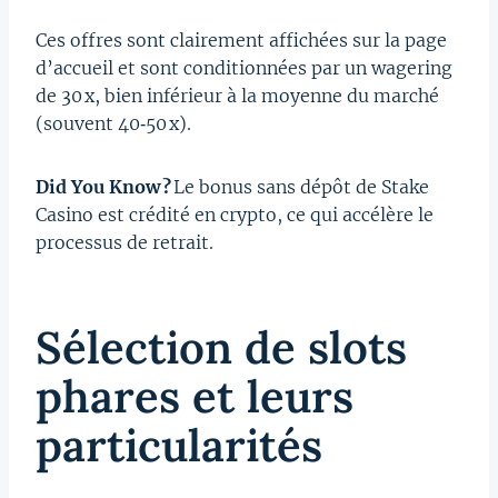
Ces offres sont clairement affichées sur la page
d’accueil et sont conditionnées par un wagering
de 30 x, bien inférieur à la moyenne du marché
(souvent 40‑50 x).
Did You Know ?
Le bonus sans dépôt de Stake
Casino est crédité en crypto, ce qui accélère le
processus de retrait.
Sélection de slots
phares et leurs
particularités