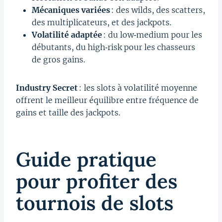
Mécaniques variées
: des wilds, des scatters,
des multiplicateurs, et des jackpots.
Volatilité adaptée
: du low‑medium pour les
débutants, du high‑risk pour les chasseurs
de gros gains.
Industry Secret
: les slots à volatilité moyenne
offrent le meilleur équilibre entre fréquence de
gains et taille des jackpots.
Guide pratique
pour profiter des
tournois de slots