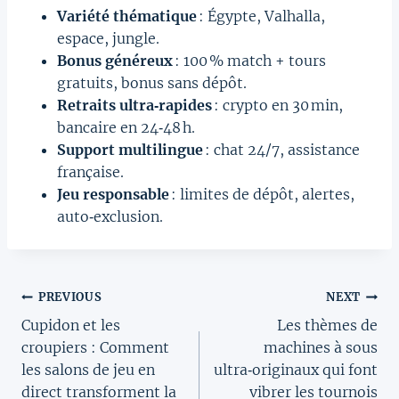
Variété thématique
: Égypte, Valhalla,
espace, jungle.
Bonus généreux
: 100 % match + tours
gratuits, bonus sans dépôt.
Retraits ultra‑rapides
: crypto en 30 min,
bancaire en 24‑48 h.
Support multilingue
: chat 24/7, assistance
française.
Jeu responsable
: limites de dépôt, alertes,
auto‑exclusion.
PREVIOUS
NEXT
Cupidon et les
Les thèmes de
croupiers : Comment
machines à sous
les salons de jeu en
ultra‑originaux qui font
direct transforment la
vibrer les tournois