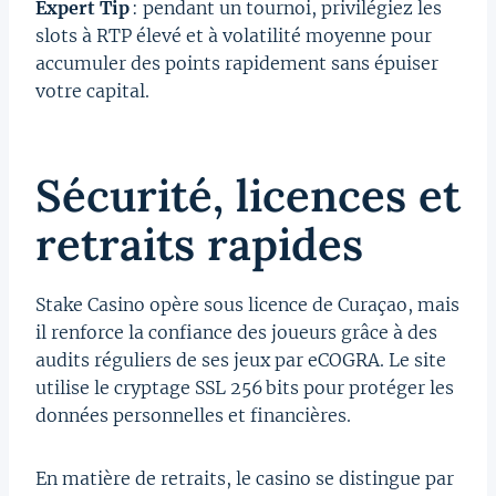
Expert Tip
: pendant un tournoi, privilégiez les
slots à RTP élevé et à volatilité moyenne pour
accumuler des points rapidement sans épuiser
votre capital.
Sécurité, licences et
retraits rapides
Stake Casino opère sous licence de Curaçao, mais
il renforce la confiance des joueurs grâce à des
audits réguliers de ses jeux par eCOGRA. Le site
utilise le cryptage SSL 256 bits pour protéger les
données personnelles et financières.
En matière de retraits, le casino se distingue par