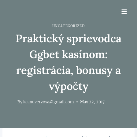
UNCATEGORIZED
Praktický sprievodca
Ggbet kasínom:
registrácia, bonusy a
výpočty
By
keanuverzosa@gmail.com
May 22, 2017