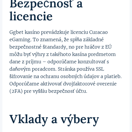
Bezpečnosť a
licencie
Ggbet kasíno prevádzkuje licenciu Curacao
eGaming. To znamená, že spĺňa základné
bezpečnostné štandardy, no pre hráčov z EÚ
môžu byť výhry z takéhoto kasína predmetom
dane z príjmu – odporúčame konzultovať s
daňovým poradcom. Stránka používa SSL
šifrovanie na ochranu osobných údajov a platieb.
Odporúčame aktivovať dvojfaktorové overenie
(2FA) pre vyššiu bezpečnosť účtu.
Vklady a výbery