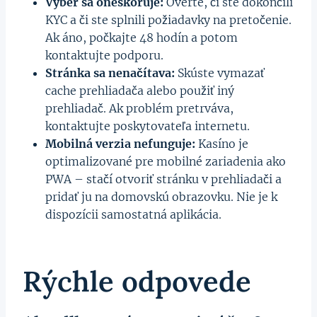
Výber sa oneskoruje:
Overte, či ste dokončili
KYC a či ste splnili požiadavky na pretočenie.
Ak áno, počkajte 48 hodín a potom
kontaktujte podporu.
Stránka sa nenačítava:
Skúste vymazať
cache prehliadača alebo použiť iný
prehliadač. Ak problém pretrváva,
kontaktujte poskytovateľa internetu.
Mobilná verzia nefunguje:
Kasíno je
optimalizované pre mobilné zariadenia ako
PWA – stačí otvoriť stránku v prehliadači a
pridať ju na domovskú obrazovku. Nie je k
dispozícii samostatná aplikácia.
Rýchle odpovede