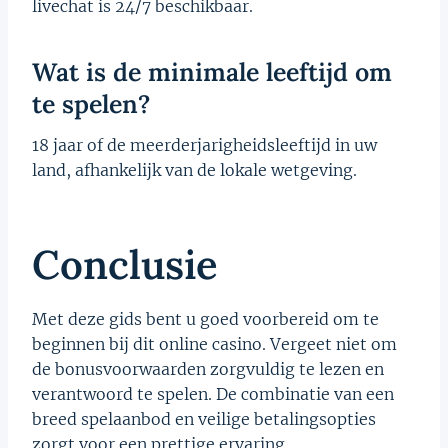
livechat is 24/7 beschikbaar.
Wat is de minimale leeftijd om
te spelen?
18 jaar of de meerderjarigheidsleeftijd in uw
land, afhankelijk van de lokale wetgeving.
Conclusie
Met deze gids bent u goed voorbereid om te
beginnen bij dit online casino. Vergeet niet om
de bonusvoorwaarden zorgvuldig te lezen en
verantwoord te spelen. De combinatie van een
breed spelaanbod en veilige betalingsopties
zorgt voor een prettige ervaring.