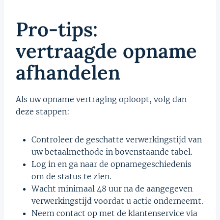
Pro-tips:
vertraagde opname
afhandelen
Als uw opname vertraging oploopt, volg dan
deze stappen:
Controleer de geschatte verwerkingstijd van
uw betaalmethode in bovenstaande tabel.
Log in en ga naar de opnamegeschiedenis
om de status te zien.
Wacht minimaal 48 uur na de aangegeven
verwerkingstijd voordat u actie onderneemt.
Neem contact op met de klantenservice via