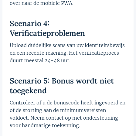
over naar de mobiele PWA.
Scenario 4:
Verificatieproblemen
Upload duidelijke scans van uw identiteitsbewijs
en een recente rekening. Het verificatieproces
duurt meestal 24-48 uur.
Scenario 5: Bonus wordt niet
toegekend
Controleer of u de bonuscode heeft ingevoerd en
of de storting aan de minimumvereisten
voldoet. Neem contact op met ondersteuning
voor handmatige toekenning.