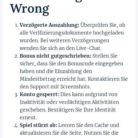
Wrong
Verzögerte Auszahlung:
Überprüfen Sie, ob
alle Verifizierungsdokumente hochgeladen
wurden. Bei weiteren Verzögerungen
wenden Sie sich an den Live-Chat.
Bonus nicht gutgeschrieben:
Stellen Sie
sicher, dass Sie den Bonuscode eingegeben
haben und die Einzahlung den
Mindestbetrag erreicht hat. Kontaktieren Sie
den Support mit Screenshots.
Konto gesperrt:
Dies kann aufgrund von
Inaktivität oder verdächtigen Aktivitäten
geschehen. Bestätigen Sie Ihre Identität
erneut.
Spiel stürzt ab:
Leeren Sie den Cache und
aktualisieren Sie die Seite. Nutzen Sie die