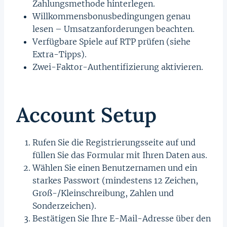
Zahlungsmethode hinterlegen.
Willkommensbonusbedingungen genau
lesen – Umsatzanforderungen beachten.
Verfügbare Spiele auf RTP prüfen (siehe
Extra-Tipps).
Zwei-Faktor-Authentifizierung aktivieren.
Account Setup
Rufen Sie die Registrierungsseite auf und
füllen Sie das Formular mit Ihren Daten aus.
Wählen Sie einen Benutzernamen und ein
starkes Passwort (mindestens 12 Zeichen,
Groß-/Kleinschreibung, Zahlen und
Sonderzeichen).
Bestätigen Sie Ihre E-Mail-Adresse über den