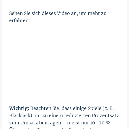
Sehen Sie sich dieses Video an, um mehr zu
erfahren:
Wichtig:
Beachten Sie, dass einige Spiele (z. B.
Blackjack) nur zu einem reduzierten Prozentsatz
zum Umsatz beitragen – meist nur 10–20 %.