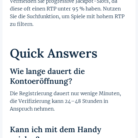
Vermeiden Sie progressive Jackpot-Slots, da
diese oft einen RTP unter 95 % haben. Nutzen
Sie die Suchfunktion, um Spiele mit hohem RTP
zu filtern.
Quick Answers
Wie lange dauert die
Kontoeröffnung?
Die Registrierung dauert nur wenige Minuten,
die Verifizierung kann 24–48 Stunden in
Anspruch nehmen.
Kann ich mit dem Handy