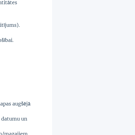
ntitātes
itījums).
šībai.
lapas augšējā
as datumu un
iem/mazajiem