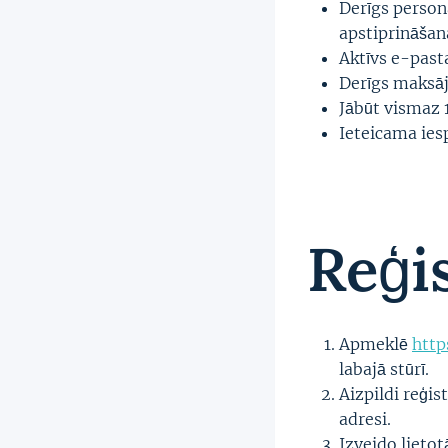
Derīgs person
apstiprināšan
Aktīvs e-pasta
Derīgs maksāj
Jābūt vismaz 
Ieteicama ies
Reģis
Apmeklē
http
labajā stūrī.
Aizpildi reģi
adresi.
Izveido lieto