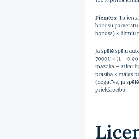
100% pirmā iemaks
Piemērs:
Tu iemak
bonusu pārvērstu 
bonuss) × likmju 
Ja spēlē spēļu au
7000€ × (1 – 0.9
mazāka – atkarīb
prasība × mājas p
(negatīvs, ja spēl
priekšrocību.
Lice