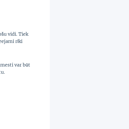
šu vidi. Tiek
ejami rīki
imesti var būt
tu.