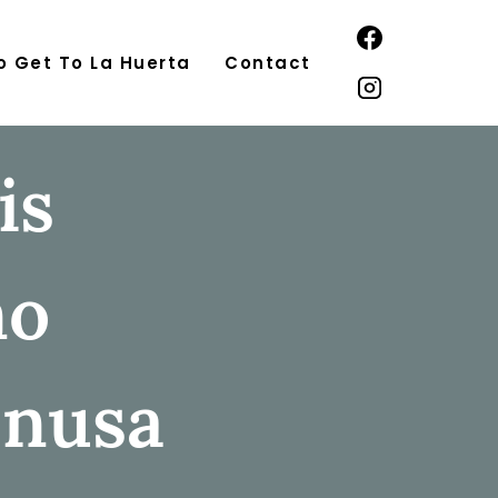
o Get To La Huerta
Contact
is
no
onusa