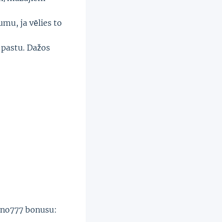
mu, ja vēlies to
e-pastu. Dažos
sino777 bonusu: