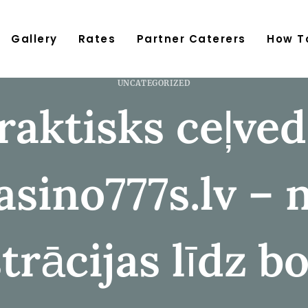
Gallery
Rates
Partner Caterers
How T
UNCATEGORIZED
raktisks ceļved
asino777s.lv – 
strācijas līdz b