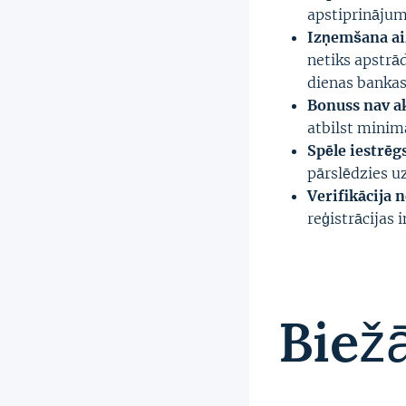
apstiprinājumu
Izņemšana ai
netiks apstrā
dienas bankas
Bonuss nav ak
atbilst minimā
Spēle iestrēgs
pārslēdzies uz
Verifikācija 
reģistrācijas 
Biež