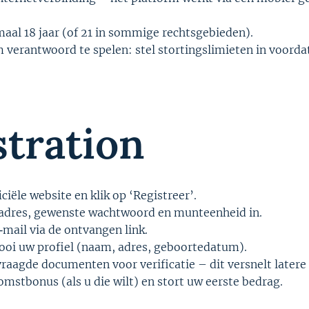
maal 18 jaar (of 21 in sommige rechtsgebieden).
 verantwoord te spelen: stel stortingslimieten in voordat
stration
ciële website en klik op ‘Registreer’.
ladres, gewenste wachtwoord en munteenheid in.
‑mail via de ontvangen link.
tooi uw profiel (naam, adres, geboortedatum).
raagde documenten voor verificatie – dit versnelt later
omstbonus (als u die wilt) en stort uw eerste bedrag.