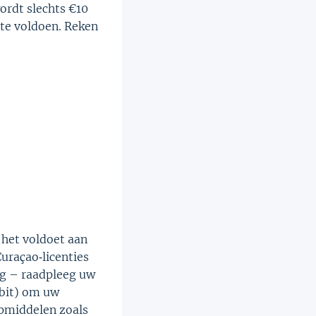
ordt slechts €10
 te voldoen. Reken
 het voldoet aan
Curaçao‑licenties
ng – raadpleeg uw
‑bit) om uw
pmiddelen zoals