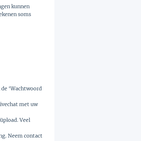
ngen kunnen
 rekenen soms
k de ‘Wachtwoord
livechat met uw
üpload. Veel
ing. Neem contact