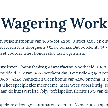
Wagering Work
en welkomstbonus van 100% tot €200. U stort €100 en on
zetvereiste is doorgaans 35x de bonus. Dat betekent: 35 
zet voordat u het bonussaldo kunt opnemen.
ste inzet = bonusbedrag × inzetfactor
. Voorbeeld: €100 
middeld RTP van 96% betekent dat u over die €3.500 een
.500 = €140. Aangezien u een bonus van €100 ontving, is
ls u het speelplezier meeneemt, maar wees voorzichtig: 
aan de inzetvereiste (bijv. tafelspellen slechts 10% van de
 spelers: alleen gokautomaten tellen 100% mee. Als u op b