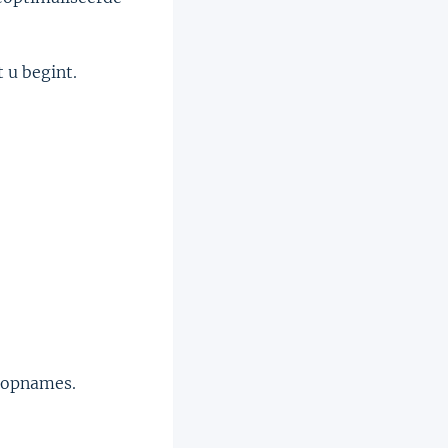
 u begint.
e opnames.