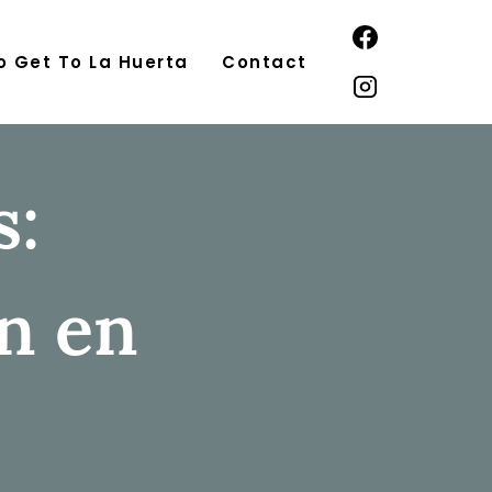
o Get To La Huerta
Contact
s:
en en