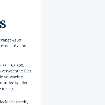
s
tvangt €100
× €100 = €3.500
× 35 = €3.500.
 verwacht verlies
 de verwachte
sommige spellen
 inzet).
lackjack speelt,