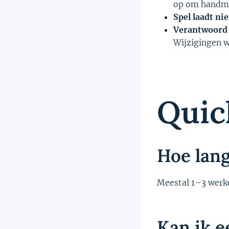
op om handma
Spel laadt nie
Verantwoord s
Wijzigingen w
Quic
Hoe lang
Meestal 1–3 werkd
Kan ik e