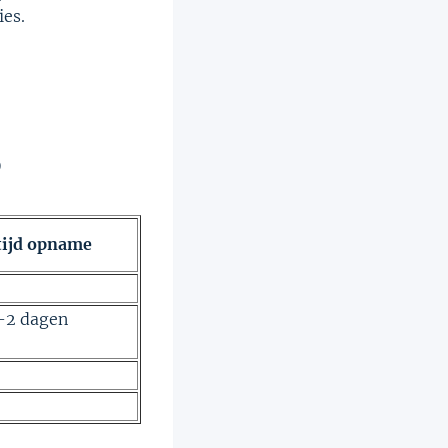
ies.
s
tijd opname
1–2 dagen