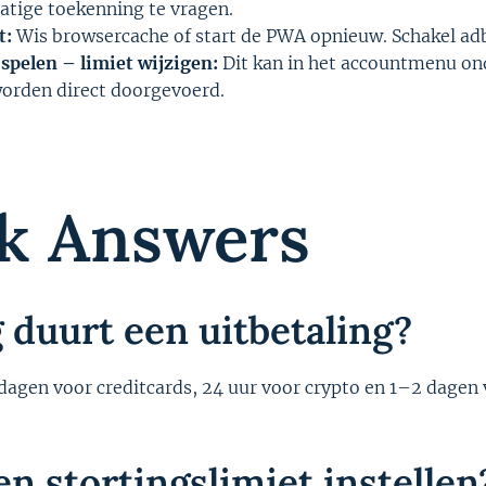
tige toekenning te vragen.
t:
Wis browsercache of start de PWA opnieuw. Schakel adb
pelen – limiet wijzigen:
Dit kan in het accountmenu ond
orden direct doorgevoerd.
k Answers
 duurt een uitbetaling?
agen voor creditcards, 24 uur voor crypto en 1–2 dagen v
en stortingslimiet instellen