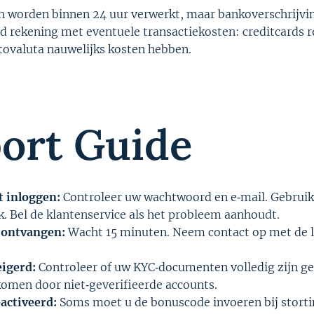
worden binnen 24 uur verwerkt, maar bankoverschrijvi
d rekening met eventuele transactiekosten: creditcards
ptovaluta nauwelijks kosten hebben.
ort Guide
 inloggen:
Controleer uw wachtwoord en e‑mail. Gebrui
k. Bel de klantenservice als het probleem aanhoudt.
t ontvangen:
Wacht 15 minuten. Neem contact op met de 
igerd:
Controleer of uw KYC‑documenten volledig zijn ge
omen door niet‑geverifieerde accounts.
activeerd:
Soms moet u de bonuscode invoeren bij stort