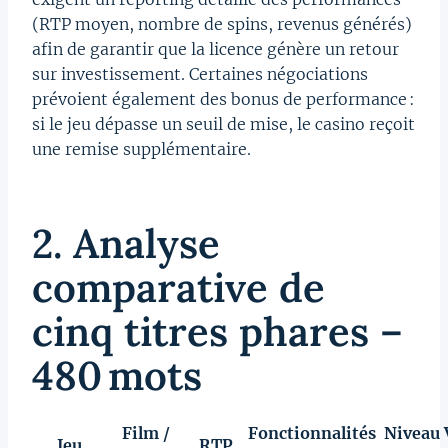
(RTP moyen, nombre de spins, revenus générés)
afin de garantir que la licence génère un retour
sur investissement. Certaines négociations
prévoient également des bonus de performance :
si le jeu dépasse un seuil de mise, le casino reçoit
une remise supplémentaire.
2. Analyse
comparative de
cinq titres phares –
480 mots
Film /
Fonctionnalités
Niveau 
Jeu
RTP