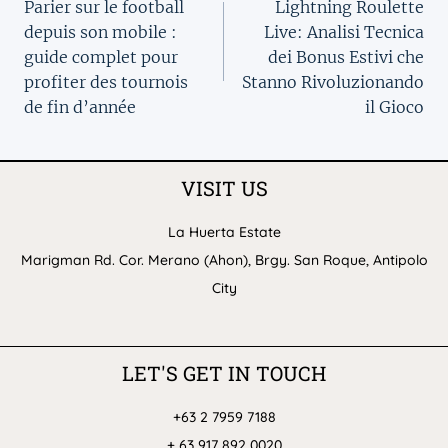
Parier sur le football
Lightning Roulette
depuis son mobile :
Live: Analisi Tecnica
guide complet pour
dei Bonus Estivi che
profiter des tournois
Stanno Rivoluzionando
de fin d’année
il Gioco
VISIT US
La Huerta Estate
Marigman Rd. Cor. Merano (Ahon), Brgy. San Roque, Antipolo
City
LET'S GET IN TOUCH
+63 2 7959 7188
+ 63 917 892 0020