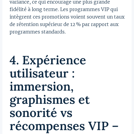
variance, ce qui encourage une plus grande
fidélité à long terme. Les programmes VIP qui
intègrent ces promotions voient souvent un taux
de rétention supérieur de 12 % par rapport aux
programmes standards.
4. Expérience
utilisateur :
immersion,
graphismes et
sonorité vs
récompenses VIP –