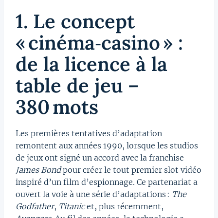
1. Le concept
« cinéma‑casino » :
de la licence à la
table de jeu –
380 mots
Les premières tentatives d’adaptation
remontent aux années 1990, lorsque les studios
de jeux ont signé un accord avec la franchise
James Bond
pour créer le tout premier slot vidéo
inspiré d’un film d’espionnage. Ce partenariat a
ouvert la voie à une série d’adaptations :
The
Godfather
,
Titanic
et, plus récemment,