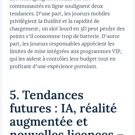
communautés en ligne soulignent deux
tendances. D’une part, les joueurs mobiles
privilégient la fluidité et la rapidité de
chargement ; un slot lourd en 3D peut perdre des
points s’il consomme trop de batterie. D’autre
part, les joueurs responsables apprécient les
limites de mise intégrées aux programmes VIP,
qui les aident à contrôler leur budget tout en
profitant d’une expérience premium.
5. Tendances
futures : IA, réalité
augmentée et
nouvelles licences –