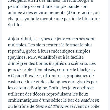
Avengers
. Au fil des années, la technologie a
permis de passer d’une simple bande‑son
animée à des environnements 3D interactifs, où
chaque symbole raconte une partie de l’histoire
du film.
Aujourd’hui, les types de jeux concernés sont
multiples. Les slots restent le format le plus
répandu, grâce à leurs mécaniques simples
(paylines, RTP, volatilité) et à la facilité
d’intégrer des bonus inspirés du scénario. Les
jeux de table thématisés, comme le blackjack
« Casino Royale », offrent des graphismes de
casino de luxe et des dialogues enregistrés par
les acteurs d’origine. Enfin, les jeux en direct
utilisent des décors reproduisant les lieux
emblématiques d’une série : le bar de
Mad Men
ou le trône de
Game of Thrones
servent de toile