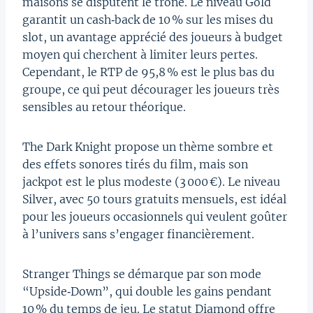
maisons se disputent le trône. Le niveau Gold
garantit un cash‑back de 10 % sur les mises du
slot, un avantage apprécié des joueurs à budget
moyen qui cherchent à limiter leurs pertes.
Cependant, le RTP de 95,8 % est le plus bas du
groupe, ce qui peut décourager les joueurs très
sensibles au retour théorique.
The Dark Knight propose un thème sombre et
des effets sonores tirés du film, mais son
jackpot est le plus modeste (3 000 €). Le niveau
Silver, avec 50 tours gratuits mensuels, est idéal
pour les joueurs occasionnels qui veulent goûter
à l’univers sans s’engager financièrement.
Stranger Things se démarque par son mode
“Upside‑Down”, qui double les gains pendant
10 % du temps de jeu. Le statut Diamond offre