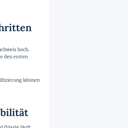
hritten
nachweis hoch.
e den ersten
rifizierung können
ilität
 flüssig läuft.