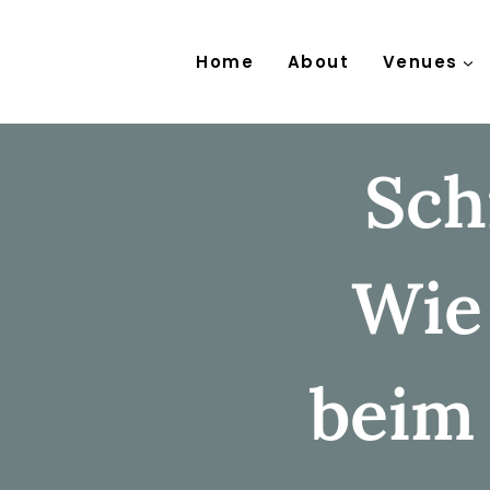
Home
About
Venues
Sch
Wie
beim