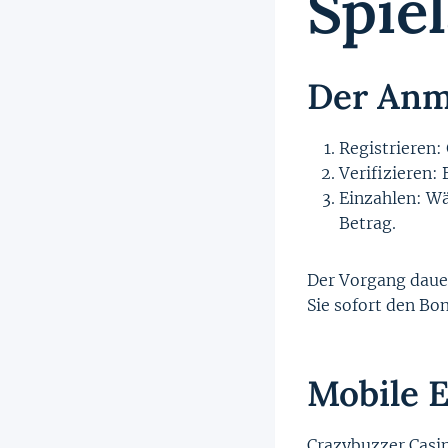
Spie
Der Anm
Registrieren:
Verifizieren: 
Einzahlen: Wä
Betrag.
Der Vorgang dauer
Sie sofort den Bo
Mobile 
Crazybuzzer Casin