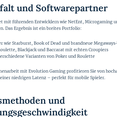
lfalt und Softwarepartner
et mit führenden Entwicklern wie NetEnt, Microgaming u
Das Ergebnis ist ein breites Portfolio:
ker wie Starburst, Book of Dead und brandneue Megaways‑
Roulette, Blackjack und Baccarat mit echten Croupiers
Verschiedene Varianten von Poker und Roulette
enarbeit mit Evolution Gaming profitieren Sie von hoch
einer niedrigen Latenz – perfekt für mobile Spieler.
smethoden und
ungsgeschwindigkeit