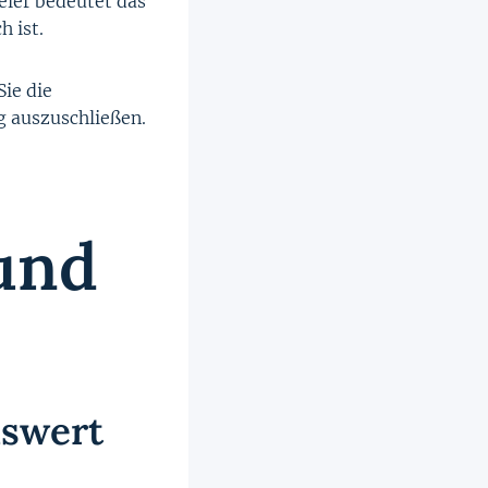
eler bedeutet das
h ist.
Sie die
 auszuschließen.
und
nswert