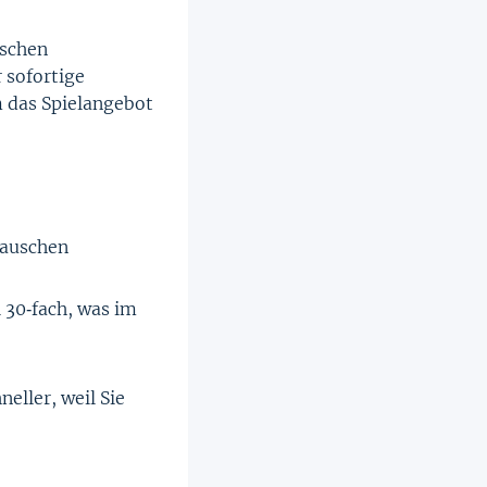
ischen
 sofortige
m das Spielangebot
tauschen
 30‑fach, was im
neller, weil Sie