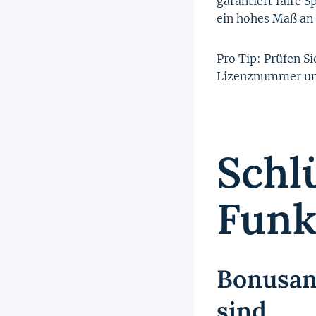
garantiert faire 
ein hohes Maß an S
Pro Tip: Prüfen S
Lizenznummer und
Schl
Funk
Bonusang
sind