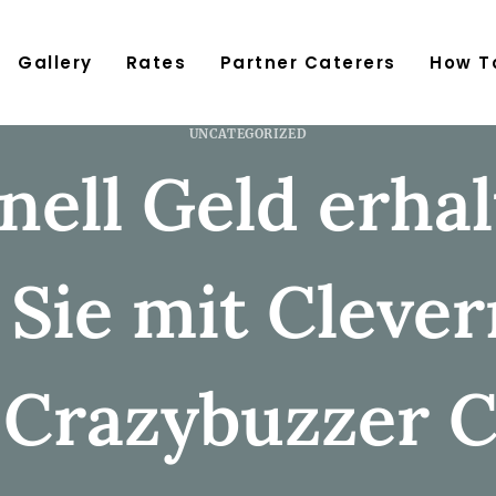
Gallery
Rates
Partner Caterers
How T
UNCATEGORIZED
nell Geld erhal
 Sie mit Clever
 Crazybuzzer C