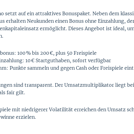
o setzt auf ein attraktives Bonuspaket. Neben dem klass
 erhalten Neukunden einen Bonus ohne Einzahlung, der
genkapitaleinsatz ermöglicht. Dieses Angebot ist ideal, u
n.
nus: 100 % bis 200 €, plus 50 Freispiele
nzahlung: 10 € Startguthaben, sofort verfügbar
m: Punkte sammeln und gegen Cash oder Freispiele ein
gen sind transparent. Der Umsatzmultiplikator liegt bei
s fair gilt.
piele mit niedrigerer Volatilität erreichen den Umsatz sch
ewinne erzielen.