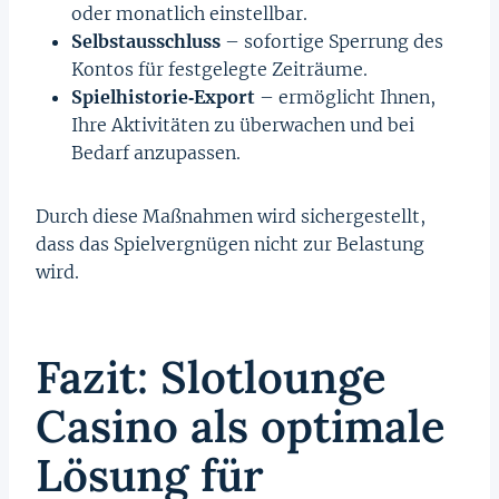
oder monatlich einstellbar.
Selbstausschluss
– sofortige Sperrung des
Kontos für festgelegte Zeiträume.
Spielhistorie‑Export
– ermöglicht Ihnen,
Ihre Aktivitäten zu überwachen und bei
Bedarf anzupassen.
Durch diese Maßnahmen wird sichergestellt,
dass das Spielvergnügen nicht zur Belastung
wird.
Fazit: Slotlounge
Casino als optimale
Lösung für