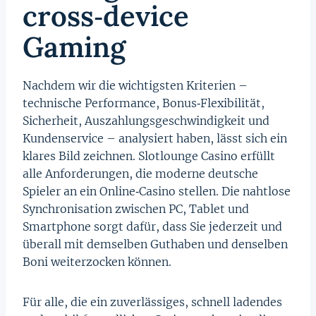
cross‑device
Gaming
Nachdem wir die wichtigsten Kriterien –
technische Performance, Bonus‑Flexibilität,
Sicherheit, Auszahlungsgeschwindigkeit und
Kundenservice – analysiert haben, lässt sich ein
klares Bild zeichnen. Slotlounge Casino erfüllt
alle Anforderungen, die moderne deutsche
Spieler an ein Online‑Casino stellen. Die nahtlose
Synchronisation zwischen PC, Tablet und
Smartphone sorgt dafür, dass Sie jederzeit und
überall mit demselben Guthaben und denselben
Boni weiterzocken können.
Für alle, die ein zuverlässiges, schnell ladendes