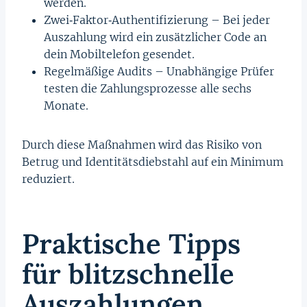
werden.
Zwei‑Faktor‑Authentifizierung – Bei jeder
Auszahlung wird ein zusätzlicher Code an
dein Mobiltelefon gesendet.
Regelmäßige Audits – Unabhängige Prüfer
testen die Zahlungsprozesse alle sechs
Monate.
Durch diese Maßnahmen wird das Risiko von
Betrug und Identitätsdiebstahl auf ein Minimum
reduziert.
Praktische Tipps
für blitzschnelle
Auszahlungen