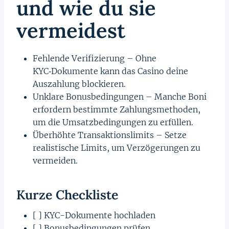
und wie du sie
vermeidest
Fehlende Verifizierung – Ohne
KYC‑Dokumente kann das Casino deine
Auszahlung blockieren.
Unklare Bonusbedingungen – Manche Boni
erfordern bestimmte Zahlungsmethoden,
um die Umsatzbedingungen zu erfüllen.
Überhöhte Transaktionslimits – Setze
realistische Limits, um Verzögerungen zu
vermeiden.
Kurze Checkliste
[ ] KYC-Dokumente hochladen
[ ] Bonusbedingungen prüfen