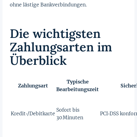
ohne lästige Bankverbindungen.
Die wichtigsten
Zahlungsarten im
Überblick
Typische
Zahlungsart
Sicher
Bearbeitungszeit
Sofort bis
Kredit‑/Debitkarte
PCI‑DSS konfo
30 Minuten