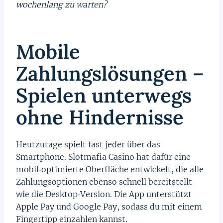
wochenlang zu warten?
Mobile
Zahlungslösungen –
Spielen unterwegs
ohne Hindernisse
Heutzutage spielt fast jeder über das
Smartphone. Slotmafia Casino hat dafür eine
mobil‑optimierte Oberfläche entwickelt, die alle
Zahlungsoptionen ebenso schnell bereitstellt
wie die Desktop‑Version. Die App unterstützt
Apple Pay und Google Pay, sodass du mit einem
Fingertipp einzahlen kannst.