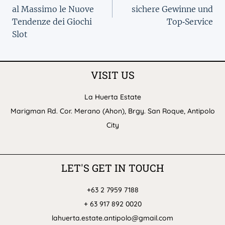
al Massimo le Nuove
sichere Gewinne und
Tendenze dei Giochi
Top‑Service
Slot
VISIT US
La Huerta Estate
Marigman Rd. Cor. Merano (Ahon), Brgy. San Roque, Antipolo
City
LET'S GET IN TOUCH
+63 2 7959 7188
+ 63 917 892 0020
lahuerta.estate.antipolo@gmail.com