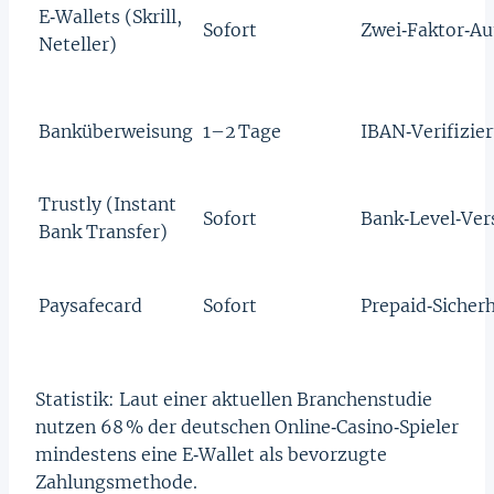
E‑Wallets (Skrill,
Sofort
Zwei‑Faktor‑Au
Neteller)
Banküberweisung
1–2 Tage
IBAN‑Verifizie
Trustly (Instant
Sofort
Bank‑Level‑Ver
Bank Transfer)
Paysafecard
Sofort
Prepaid‑Sicherh
Statistik: Laut einer aktuellen Branchenstudie
nutzen 68 % der deutschen Online‑Casino‑Spieler
mindestens eine E‑Wallet als bevorzugte
Zahlungsmethode.