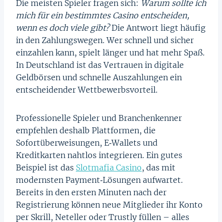
Die meisten Spieler fragen sich:
Warum sollte ich
mich für ein bestimmtes Casino entscheiden,
wenn es doch viele gibt?
Die Antwort liegt häufig
in den Zahlungswegen. Wer schnell und sicher
einzahlen kann, spielt länger und hat mehr Spaß.
In Deutschland ist das Vertrauen in digitale
Geldbörsen und schnelle Auszahlungen ein
entscheidender Wettbewerbsvorteil.
Professionelle Spieler und Branchenkenner
empfehlen deshalb Plattformen, die
Sofortüberweisungen, E‑Wallets und
Kreditkarten nahtlos integrieren. Ein gutes
Beispiel ist das
Slotmafia Casino
, das mit
modernsten Payment‑Lösungen aufwartet.
Bereits in den ersten Minuten nach der
Registrierung können neue Mitglieder ihr Konto
per Skrill, Neteller oder Trustly füllen – alles