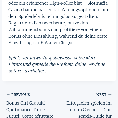
oder ein erfahrener High‑Roller bist – Slotmafia
Casino hat die passenden Zahlungsoptionen, um
dein Spielerlebnis reibungslos zu gestalten.
Registriere dich noch heute, nutze den
Willkommensbonus und profitiere von einem
Bonus ohne Einzahlung, während du deine erste
Einzahlung per E‑Wallet tätigst.
Spiele verantwortungsbewusst, setze klare
Limits und genieße die Freiheit, deine Gewinne
sofort zu erhalten.
PREVIOUS
NEXT
Bonus Giri Gratuiti
Erfolgreich spielen im
Quotidiani e Tornei
Lemon Casino – Dein
Futuri: Come Sfruttare
Praxis‑Guide für