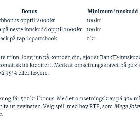
Bonus
Minimum innskudd
hbonus opptil 2 000 kr
100 kr
 på neste innskudd opptil 1 000 kr
100 kr
ack på tap i sportsbook
0 kr
ste trinn, logg inn på kontoen din, gjør et BankID‑innskud
tomatisk bli kreditert. Merk at omsetningskravet på 30 × 
å 95 % eller høyere.
kr og får 500 kr i bonus. Med et omsetningskrav på 30× må
an ta ut gevinsten. Velg spill med høy RTP, som
Mega Joke
e.