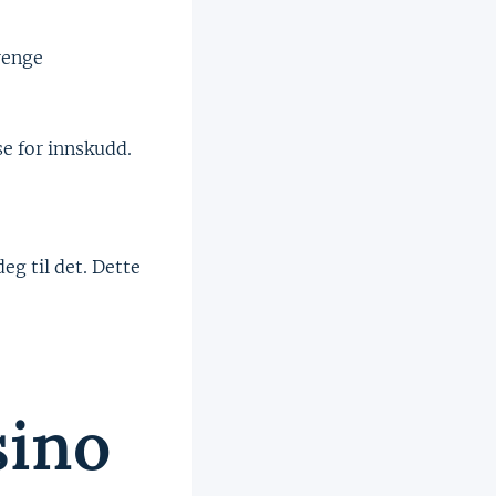
renge
se for innskudd.
deg til det. Dette
sino