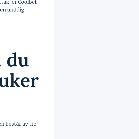
tak, er Coolbet
ten unødig
a du
ruker
n består av tre