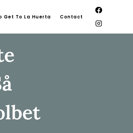
o Get To La Huerta
Contact
te
Så
lbet