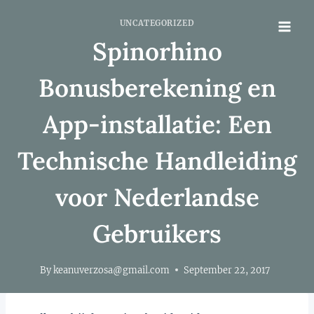
UNCATEGORIZED
Spinorhino
Bonusberekening en
App-installatie: Een
Technische Handleiding
voor Nederlandse
Gebruikers
By
keanuverzosa@gmail.com
September 22, 2017