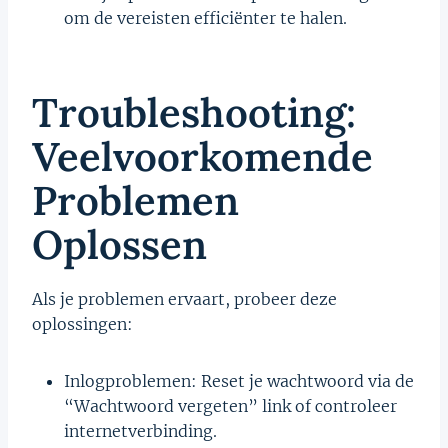
om de vereisten efficiënter te halen.
Troubleshooting:
Veelvoorkomende
Problemen
Oplossen
Als je problemen ervaart, probeer deze
oplossingen:
Inlogproblemen: Reset je wachtwoord via de
“Wachtwoord vergeten” link of controleer
internetverbinding.