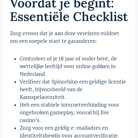
Voordat je begint:
Essentiële Checklist
Zorg ervoor dat je aan deze vereisten voldoet
om een soepele start te garanderen:
Controleer of je 18 jaar of ouder bent, de
wettelijke leeftijd voor online gokken in
Nederland.
Verifieer dat Spinorhino een geldige licentie
heeft, bijvoorbeeld van de
Kansspelautoriteit.
Heb een stabiele internetverbinding voor
ongebroken gameplay, vooral bij live
casino’s.
Zorg voor een geldig e-mailadres en
identiteitsbewijs voor accountverificatie.