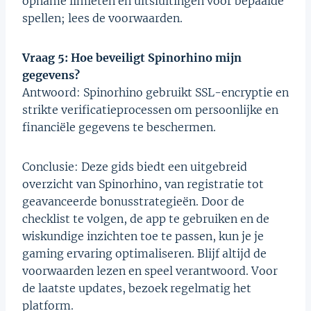
opname limieten en uitsluitingen voor bepaalde
spellen; lees de voorwaarden.
Vraag 5: Hoe beveiligt Spinorhino mijn
gegevens?
Antwoord: Spinorhino gebruikt SSL-encryptie en
strikte verificatieprocessen om persoonlijke en
financiële gegevens te beschermen.
Conclusie: Deze gids biedt een uitgebreid
overzicht van Spinorhino, van registratie tot
geavanceerde bonusstrategieën. Door de
checklist te volgen, de app te gebruiken en de
wiskundige inzichten toe te passen, kun je je
gaming ervaring optimaliseren. Blijf altijd de
voorwaarden lezen en speel verantwoord. Voor
de laatste updates, bezoek regelmatig het
platform.