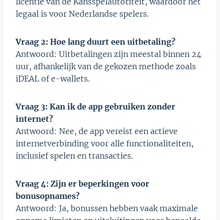
licentie van de Kansspelautoriteit, waardoor het
legaal is voor Nederlandse spelers.
Vraag 2: Hoe lang duurt een uitbetaling?
Antwoord: Uitbetalingen zijn meestal binnen 24
uur, afhankelijk van de gekozen methode zoals
iDEAL of e-wallets.
Vraag 3: Kan ik de app gebruiken zonder
internet?
Antwoord: Nee, de app vereist een actieve
internetverbinding voor alle functionaliteiten,
inclusief spelen en transacties.
Vraag 4: Zijn er beperkingen voor
bonusopnames?
Antwoord: Ja, bonussen hebben vaak maximale