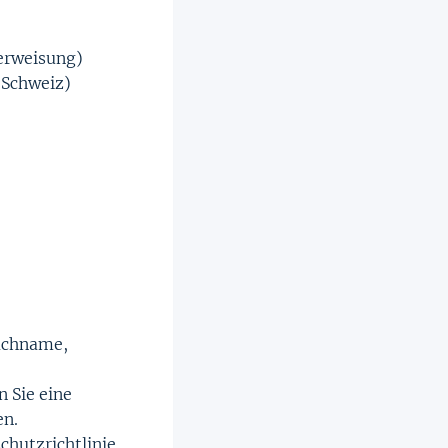
erweisung)
 Schweiz)
Nachname,
 Sie eine
en.
hutzrichtlinie.