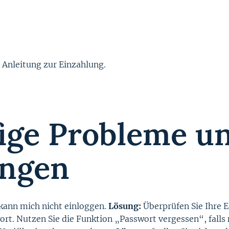
e Anleitung zur Einzahlung.
ige Probleme u
ngen
kann mich nicht einloggen.
Lösung:
Überprüfen Sie Ihre 
ort. Nutzen Sie die Funktion „Passwort vergessen“, falls 