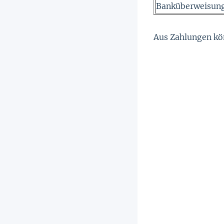
Banküberweisun
Aus Zahlungen kö