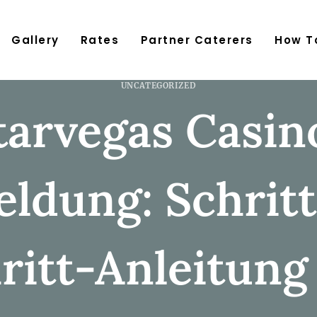
Gallery
Rates
Partner Caterers
How T
UNCATEGORIZED
tarvegas Casin
ldung: Schritt
ritt-Anleitung