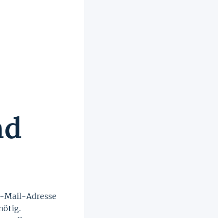
nd
E-Mail-Adresse
nötig.