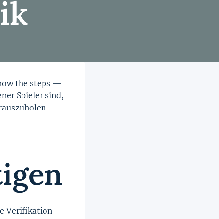
ik
know the steps —
ner Spieler sind,
erauszuholen.
tigen
e Verifikation