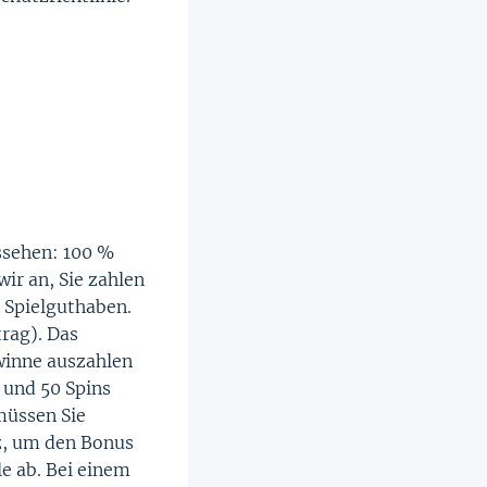
ssehen: 100 %
ir an, Sie zahlen
 Spielguthaben.
rag). Das
winne auszahlen
 und 50 Spins
müssen Sie
z, um den Bonus
e ab. Bei einem