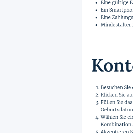
Eine gültige 
Ein Smartpho
Eine Zahlung
Mindestalter 
Kont
Besuchen Sie 
Klicken Sie a
Füllen Sie da
Geburtsdatum
Wählen Sie ei
Kombination 
Akzeptieren S