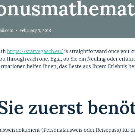
onusmathemat
il.com
February 9, 2018
ith
https://starvegasch.eu/
is straightforward once you 
ou through each one. Egal, ob Sie ein Neuling oder erfahre
ormationen helfen Ihnen, das Beste aus Ihrem Erlebnis h
Sie zuerst benö
Ausweisdokument (Personalausweis oder Reisepass) für di