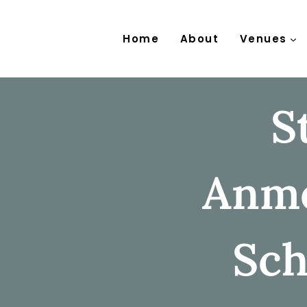
Home
About
Venues
S
Anme
Sch