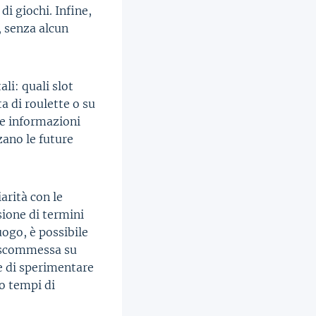
i giochi. Infine,
, senza alcun
li: quali slot
a di roulette o su
te informazioni
zano le future
iarità con le
sione di termini
ogo, è possibile
r scommessa su
tte di sperimentare
o tempi di