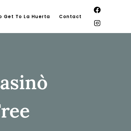
o Get To La Huerta
Contact
Casinò
Free