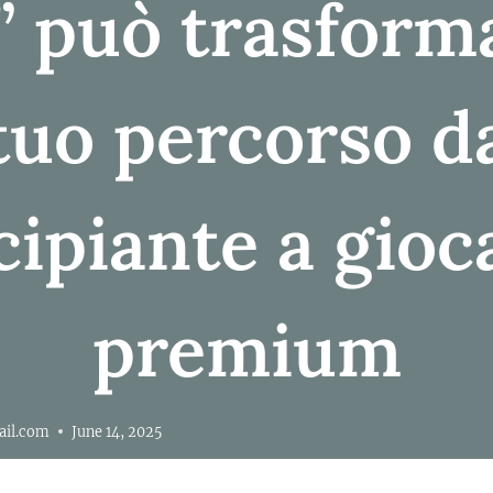
” può trasforma
tuo percorso d
cipiante a gioc
premium
il.com
June 14, 2025