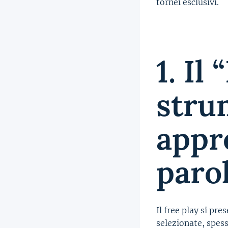
tornei esclusivi.
1. Il
stru
appr
paro
Il free play si pre
selezionate, spess