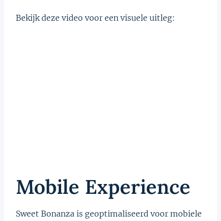
Bekijk deze video voor een visuele uitleg:
Mobile Experience
Sweet Bonanza is geoptimaliseerd voor mobiele