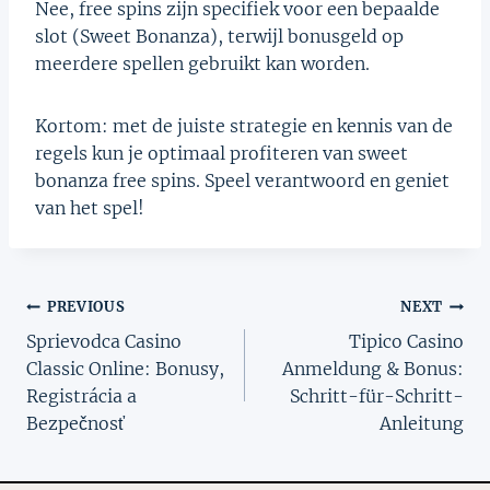
Nee, free spins zijn specifiek voor een bepaalde
slot (Sweet Bonanza), terwijl bonusgeld op
meerdere spellen gebruikt kan worden.
Kortom: met de juiste strategie en kennis van de
regels kun je optimaal profiteren van sweet
bonanza free spins. Speel verantwoord en geniet
van het spel!
PREVIOUS
NEXT
Sprievodca Casino
Tipico Casino
Classic Online: Bonusy,
Anmeldung & Bonus:
Registrácia a
Schritt-für-Schritt-
Bezpečnosť
Anleitung