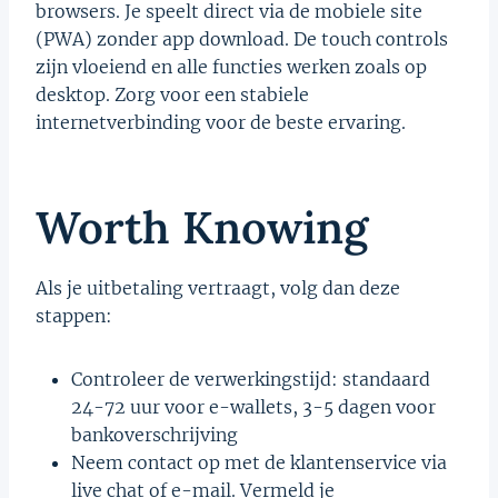
browsers. Je speelt direct via de mobiele site
(PWA) zonder app download. De touch controls
zijn vloeiend en alle functies werken zoals op
desktop. Zorg voor een stabiele
internetverbinding voor de beste ervaring.
Worth Knowing
Als je uitbetaling vertraagt, volg dan deze
stappen:
Controleer de verwerkingstijd: standaard
24-72 uur voor e-wallets, 3-5 dagen voor
bankoverschrijving
Neem contact op met de klantenservice via
live chat of e-mail. Vermeld je