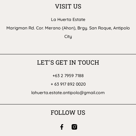
VISIT US
La Huerta Estate
Marigman Rd. Cor. Merano (Ahon), Brgy. San Roque, Antipolo
City
LET'S GET IN TOUCH
+63 2 7959 7188
+ 63 917 892 0020
lahuerta.estate.antipolo@gmail.com
FOLLOW US