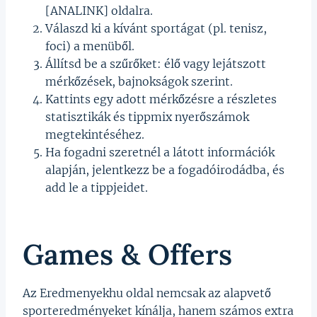
[ANALINK] oldalra.
Válaszd ki a kívánt sportágat (pl. tenisz,
foci) a menüből.
Állítsd be a szűrőket: élő vagy lejátszott
mérkőzések, bajnokságok szerint.
Kattints egy adott mérkőzésre a részletes
statisztikák és tippmix nyerőszámok
megtekintéséhez.
Ha fogadni szeretnél a látott információk
alapján, jelentkezz be a fogadóirodádba, és
add le a tippjeidet.
Games & Offers
Az Eredmenyekhu oldal nemcsak az alapvető
sporteredményeket kínálja, hanem számos extra