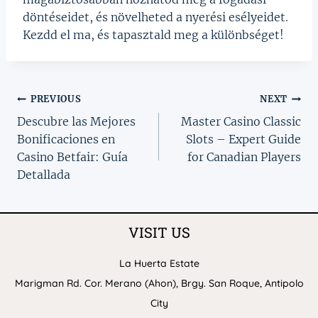
döntéseidet, és növelheted a nyerési esélyeidet.
Kezdd el ma, és tapasztald meg a különbséget!
PREVIOUS
NEXT
Descubre las Mejores
Master Casino Classic
Bonificaciones en
Slots – Expert Guide
Casino Betfair: Guía
for Canadian Players
Detallada
VISIT US
La Huerta Estate
Marigman Rd. Cor. Merano (Ahon), Brgy. San Roque, Antipolo
City