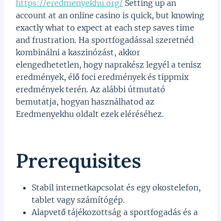
https://eredmenyekhu.org/
Setting up an
account at an online casino is quick, but knowing
exactly what to expect at each step saves time
and frustration. Ha sportfogadással szeretnéd
kombinálni a kaszinózást, akkor
elengedhetetlen, hogy naprakész legyél a tenisz
eredmények, élő foci eredmények és tippmix
eredmények terén. Az alábbi útmutató
bemutatja, hogyan használhatod az
Eredmenyekhu oldalt ezek eléréséhez.
Prerequisites
Stabil internetkapcsolat és egy okostelefon,
tablet vagy számítógép.
Alapvető tájékozottság a sportfogadás és a