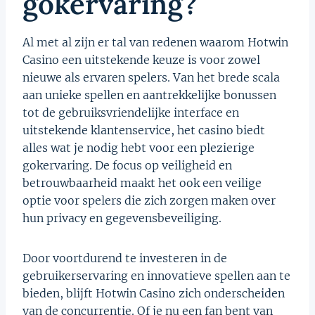
gokervaring?
Al met al zijn er tal van redenen waarom Hotwin
Casino een uitstekende keuze is voor zowel
nieuwe als ervaren spelers. Van het brede scala
aan unieke spellen en aantrekkelijke bonussen
tot de gebruiksvriendelijke interface en
uitstekende klantenservice, het casino biedt
alles wat je nodig hebt voor een plezierige
gokervaring. De focus op veiligheid en
betrouwbaarheid maakt het ook een veilige
optie voor spelers die zich zorgen maken over
hun privacy en gegevensbeveiliging.
Door voortdurend te investeren in de
gebruikerservaring en innovatieve spellen aan te
bieden, blijft Hotwin Casino zich onderscheiden
van de concurrentie. Of je nu een fan bent van