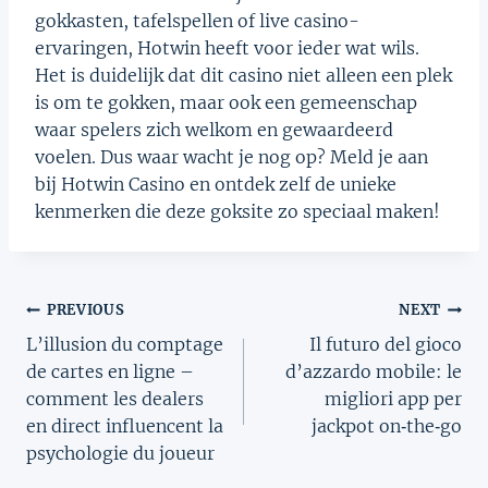
gokkasten, tafelspellen of live casino-
ervaringen, Hotwin heeft voor ieder wat wils.
Het is duidelijk dat dit casino niet alleen een plek
is om te gokken, maar ook een gemeenschap
waar spelers zich welkom en gewaardeerd
voelen. Dus waar wacht je nog op? Meld je aan
bij Hotwin Casino en ontdek zelf de unieke
kenmerken die deze goksite zo speciaal maken!
PREVIOUS
NEXT
L’illusion du comptage
Il futuro del gioco
de cartes en ligne –
d’azzardo mobile: le
comment les dealers
migliori app per
en direct influencent la
jackpot on‑the‑go
psychologie du joueur