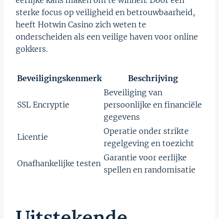
eerlijke kans maken om te winnen. Door een
sterke focus op veiligheid en betrouwbaarheid,
heeft Hotwin Casino zich weten te
onderscheiden als een veilige haven voor online
gokkers.
Beveiligingskenmerk
Beschrijving
Beveiliging van
SSL Encryptie
persoonlijke en financiële
gegevens
Operatie onder strikte
Licentie
regelgeving en toezicht
Garantie voor eerlijke
Onafhankelijke testen
spellen en randomisatie
Uitstekende