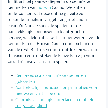
In dit artikel gaan we dieper in op de unieke
kenmerken van
hotwin
Casino. We zullen
onderzoeken wat deze online goksite zo
bijzonder maakt in vergelijking met andere
casino’s. Van de speciale spellen tot de
aantrekkelijke bonussen en klantgerichte
service, we delen alles wat je moet weten over de
kenmerken die Hotwin Casino onderscheiden
van de rest. Blijf lezen om te ontdekken waarom
dit casino een uitstekende keuze kan zijn voor
zowel nieuwe als ervaren spelers.
Een breed scala aan unieke spellen en
gokkasten
Aantrekkelijke bonussen en promoties voor
nieuwe en vaste spelers
Gebruiksvriendelijke interface en mobiele
toegankelijkheid