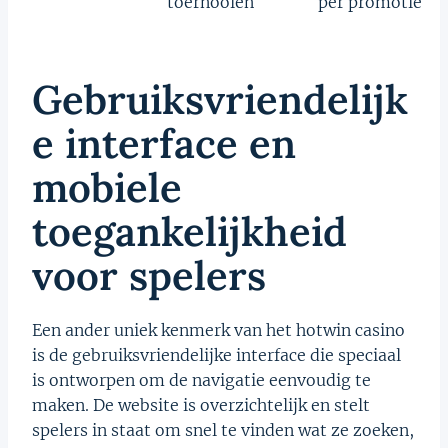
toernooien
per promotie
Gebruiksvriendelijk
e interface en
mobiele
toegankelijkheid
voor spelers
Een ander uniek kenmerk van het hotwin casino
is de gebruiksvriendelijke interface die speciaal
is ontworpen om de navigatie eenvoudig te
maken. De website is overzichtelijk en stelt
spelers in staat om snel te vinden wat ze zoeken,