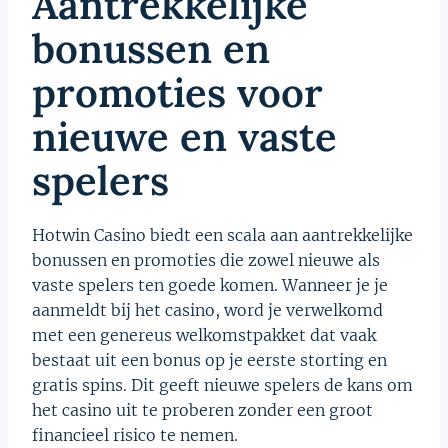
Aantrekkelijke
bonussen en
promoties voor
nieuwe en vaste
spelers
Hotwin Casino biedt een scala aan aantrekkelijke
bonussen en promoties die zowel nieuwe als
vaste spelers ten goede komen. Wanneer je je
aanmeldt bij het casino, word je verwelkomd
met een genereus welkomstpakket dat vaak
bestaat uit een bonus op je eerste storting en
gratis spins. Dit geeft nieuwe spelers de kans om
het casino uit te proberen zonder een groot
financieel risico te nemen.