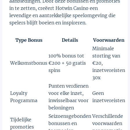
aanbiedingen. Door deze bonussen en promoties
in te zetten, creëert Hotwin Casino een
levendige en aantrekkelijke speelomgeving die
spelers blijft boeien en inspireren.
Type Bonus
Details
Voorwaarden
Minimale
100% bonus tot
storting van
Welkomstbonus
€200 + 50 gratis
€20,
spins
inzetvereisten
30x
Punten verdienen
Loyalty
voor elke inzet,
Geen
Programma
inwisselbaar voor
inzetvereisten
beloningen
Seizoensgebonden
Verschillende
Tijdelijke
bonussen en
voorwaarden
promoties