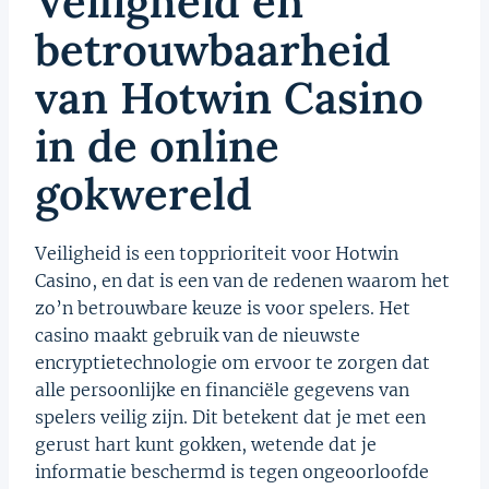
Veiligheid en
betrouwbaarheid
van Hotwin Casino
in de online
gokwereld
Veiligheid is een topprioriteit voor Hotwin
Casino, en dat is een van de redenen waarom het
zo’n betrouwbare keuze is voor spelers. Het
casino maakt gebruik van de nieuwste
encryptietechnologie om ervoor te zorgen dat
alle persoonlijke en financiële gegevens van
spelers veilig zijn. Dit betekent dat je met een
gerust hart kunt gokken, wetende dat je
informatie beschermd is tegen ongeoorloofde