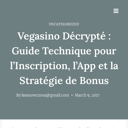
UNCATEGORIZED
Vegasino Décrypté :
Guide Technique pour
l’Inscription, l’App et la
Stratégie de Bonus
By
keanuverzosa@gmail.com
March 9, 2017