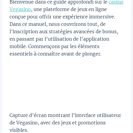
Bienvenue dans ce guide approfondi sur le
casino
Vegasino
, une plateforme de jeux en ligne
conçue pour offrir une expérience immersive.
Dans ce manuel, nous couvrirons tout, de
l’inscription aux stratégies avancées de bonus,
en passant par l’utilisation de l’application
mobile. Commençons par les éléments
essentiels à connaître avant de plonger.
Capture d’écran montrant l’interface utilisateur
de Vegasino, avec des jeux et promotions
visibles.