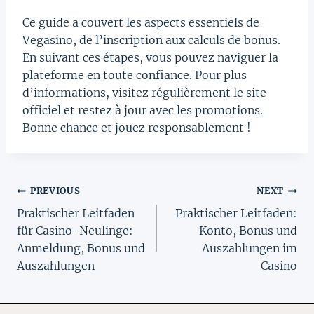
Ce guide a couvert les aspects essentiels de
Vegasino, de l’inscription aux calculs de bonus.
En suivant ces étapes, vous pouvez naviguer la
plateforme en toute confiance. Pour plus
d’informations, visitez régulièrement le site
officiel et restez à jour avec les promotions.
Bonne chance et jouez responsablement !
PREVIOUS
NEXT
Praktischer Leitfaden
Praktischer Leitfaden:
für Casino-Neulinge:
Konto, Bonus und
Anmeldung, Bonus und
Auszahlungen im
Auszahlungen
Casino