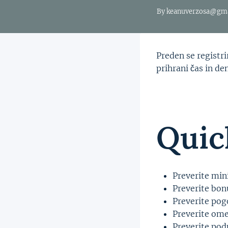
By
keanuverzosa@gma
Preden se registr
prihrani čas in de
Quic
Preverite min
Preverite bonu
Preverite pogo
Preverite omej
Preverite podp