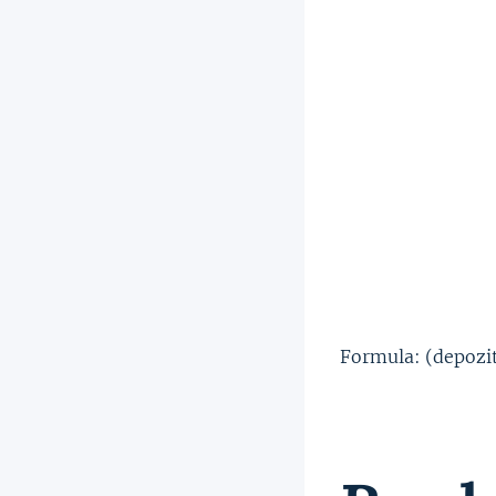
Formula: (depozit