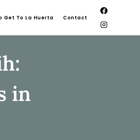
o Get To La Huerta
Contact
h:
s in