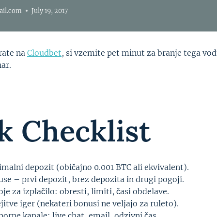
il.com
July 19, 2017
irate na
Cloudbet
, si vzemite pet minut za branje tega vo
nar.
k Checklist
imalni depozit (običajno 0.001 BTC ali ekvivalent).
se – prvi depozit, brez depozita in drugi pogoji.
je za izplačilo: obresti, limiti, časi obdelave.
itve iger (nekateri bonusi ne veljajo za ruleto).
orne kanale: live chat, email, odzivni čas.