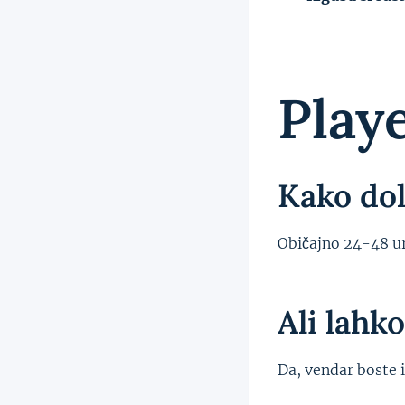
Play
Kako dol
Običajno 24-48 ur,
Ali lahk
Da, vendar boste i