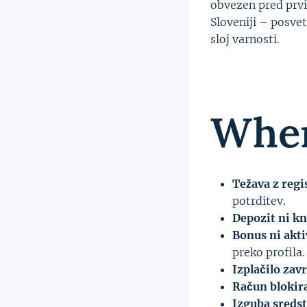
obvezen pred prvi
Sloveniji – posve
sloj varnosti.
When
Težava z regis
potrditev.
Depozit ni kn
Bonus ni akti
preko profila.
Izplačilo zav
Račun blokir
Izguba sredst