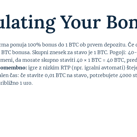
ulating Your Bo
orma ponuja 100% bonus do 1 BTC ob prvem depozitu. Če 
 BTC bonusa. Skupni znesek za stavo je 1 BTC. Pogoji: 40
omeni, da morate skupno staviti 40 × 1 BTC = 40 BTC, pre
Pomembno:
igre z nizkim RTP (npr. igralni avtomati) štej
alen čas: če stavite 0,01 BTC na stavo, potrebujete 4000 st
ribližno 1 uro.