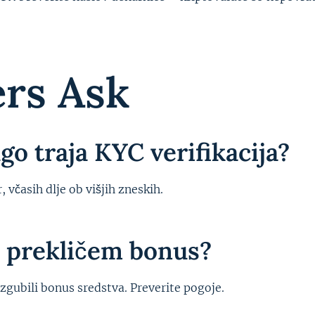
ers Ask
go traja KYC verifikacija?
 včasih dlje ob višjih zneskih.
o prekličem bonus?
zgubili bonus sredstva. Preverite pogoje.