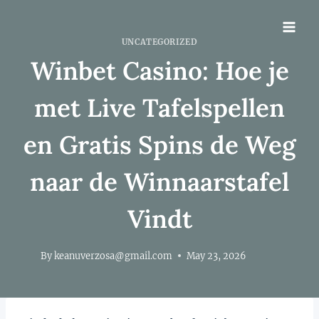
UNCATEGORIZED
Winbet Casino: Hoe je
met Live Tafelspellen
en Gratis Spins de Weg
naar de Winnaarstafel
Vindt
By
keanuverzosa@gmail.com
May 23, 2026