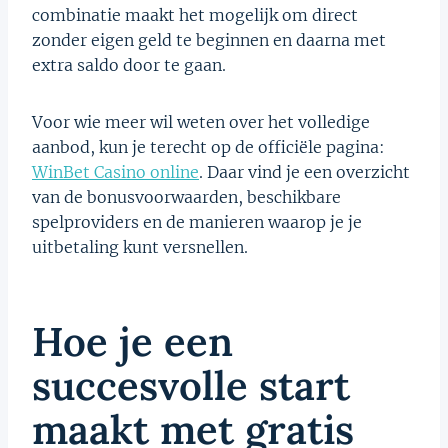
combinatie maakt het mogelijk om direct
zonder eigen geld te beginnen en daarna met
extra saldo door te gaan.
Voor wie meer wil weten over het volledige
aanbod, kun je terecht op de officiële pagina:
WinBet Casino online
. Daar vind je een overzicht
van de bonusvoorwaarden, beschikbare
spelproviders en de manieren waarop je je
uitbetaling kunt versnellen.
Hoe je een
succesvolle start
maakt met gratis