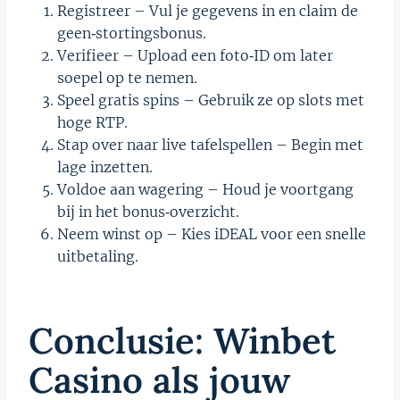
Registreer – Vul je gegevens in en claim de
geen‑stortingsbonus.
Verifieer – Upload een foto‑ID om later
soepel op te nemen.
Speel gratis spins – Gebruik ze op slots met
hoge RTP.
Stap over naar live tafelspellen – Begin met
lage inzetten.
Voldoe aan wagering – Houd je voortgang
bij in het bonus‑overzicht.
Neem winst op – Kies iDEAL voor een snelle
uitbetaling.
Conclusie: Winbet
Casino als jouw