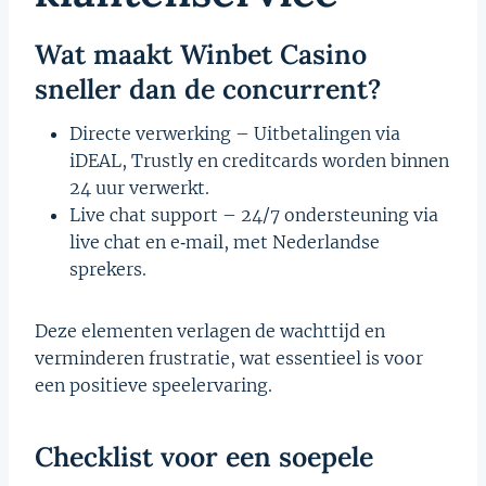
Wat maakt Winbet Casino
sneller dan de concurrent?
Directe verwerking – Uitbetalingen via
iDEAL, Trustly en creditcards worden binnen
24 uur verwerkt.
Live chat support – 24/7 ondersteuning via
live chat en e‑mail, met Nederlandse
sprekers.
Deze elementen verlagen de wachttijd en
verminderen frustratie, wat essentieel is voor
een positieve speelervaring.
Checklist voor een soepele