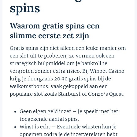
spins
Waarom gratis spins een
slimme eerste zet zijn
Gratis spins zijn niet alleen een leuke manier om
een slot uit te proberen; ze vormen ook een
strategisch hulpmiddel om je bankroll te
vergroten zonder extra risico. Bij Winbet Casino
krijg je doorgaans 20‑30 gratis spins bij de
welkomstbonus, vaak gekoppeld aan een
populaire slot zoals Starburst of Gonzo’s Quest.
Geen eigen geld inzet – Je speelt met het
toegekende aantal spins.
Winst is echt – Eventuele winsten kun je
opnemen zodra je de inzetvereisten hebt