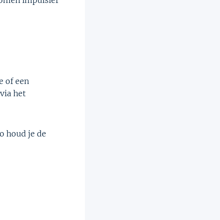
e of een
via het
Zo houd je de