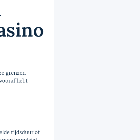
l
asino
eze grenzen
vooraf hebt
lde tijdsduur of
komen impulsief