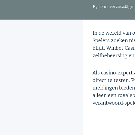
By
keanuverzosa@gma
In de wereld van 
Spelers zoeken ni
blijft. Winbet Cas
zelfbeheersing en 
Als casino‑expert
direct te testen. 
meldingen bieden.
alleen een royale
verantwoord‑spele