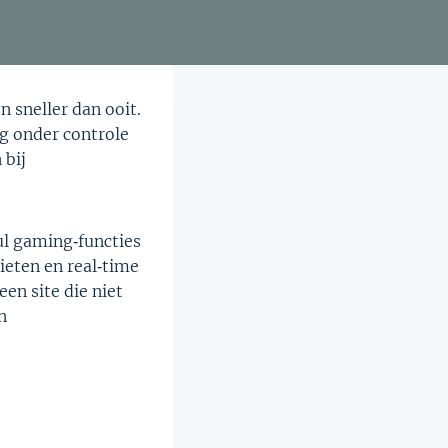
 sneller dan ooit.
g onder controle
 bij
ul gaming‑functies
mieten en real‑time
een site die niet
n