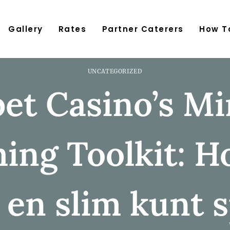
Gallery
Rates
Partner Caterers
How T
UNCATEGORIZED
et Casino’s Mi
ng Toolkit: Ho
g en slim kunt 