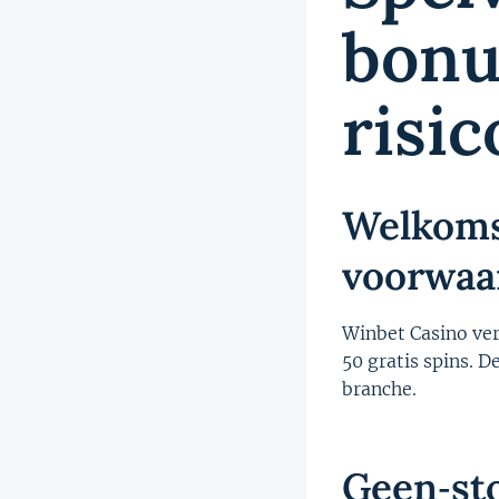
bonu
risic
Welkoms
voorwaa
Winbet Casino ve
50 gratis spins. D
branche.
Geen‑sto