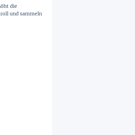
öht die
eroll und sammeln