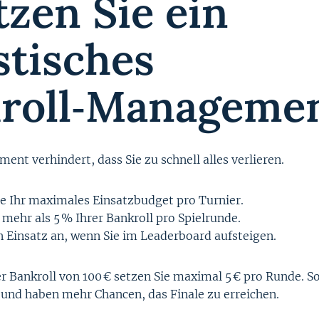
tzen Sie ein
stisches
roll‑Manageme
nt verhindert, dass Sie zu schnell alles verlieren.
 Ihr maximales Einsatzbudget pro Turnier.
 mehr als 5 % Ihrer Bankroll pro Spielrunde.
n Einsatz an, wenn Sie im Leaderboard aufsteigen.
r Bankroll von 100 € setzen Sie maximal 5 € pro Runde. So
 und haben mehr Chancen, das Finale zu erreichen.