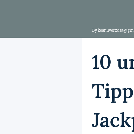
By
keanuverzosa@gma
10 u
Tipp
Jack