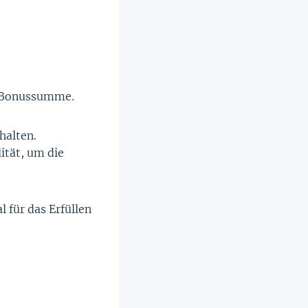
r Bonus­summe.
halten.
ität, um die
 für das Erfüllen