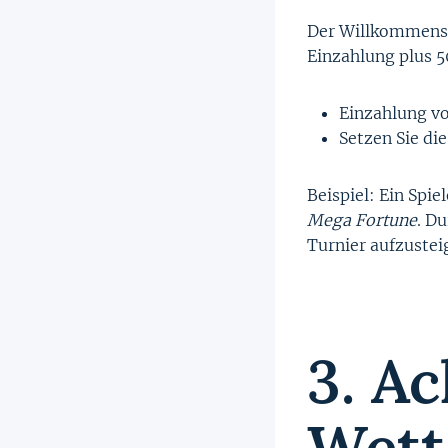
Der Willkommensb
Einzahlung plus 5
Einzahlung vo
Setzen Sie die
Beispiel: Ein Spie
Mega Fortune
. Du
Turnier aufzustei
3. Ac
Wett