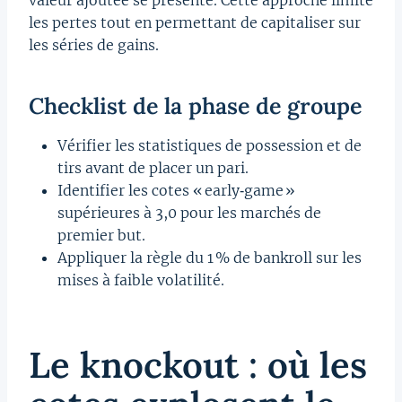
les pertes tout en permettant de capitaliser sur
les séries de gains.
Checklist de la phase de groupe
Vérifier les statistiques de possession et de
tirs avant de placer un pari.
Identifier les cotes « early‑game »
supérieures à 3,0 pour les marchés de
premier but.
Appliquer la règle du 1 % de bankroll sur les
mises à faible volatilité.
Le knockout : où les