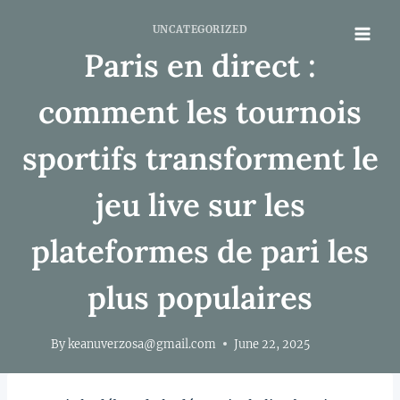
UNCATEGORIZED
Paris en direct :
comment les tournois
sportifs transforment le
jeu live sur les
plateformes de pari les
plus populaires
By
keanuverzosa@gmail.com
June 22, 2025