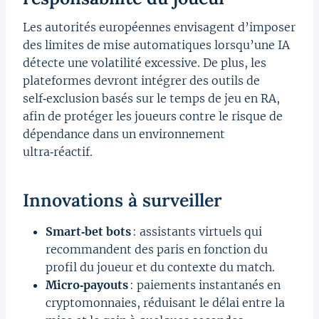
Les autorités européennes envisagent d’imposer
des limites de mise automatiques lorsqu’une IA
détecte une volatilité excessive. De plus, les
plateformes devront intégrer des outils de
self‑exclusion basés sur le temps de jeu en RA,
afin de protéger les joueurs contre le risque de
dépendance dans un environnement
ultra‑réactif.
Innovations à surveiller
Smart‑bet bots
: assistants virtuels qui
recommandent des paris en fonction du
profil du joueur et du contexte du match.
Micro‑payouts
: paiements instantanés en
cryptomonnaies, réduisant le délai entre la