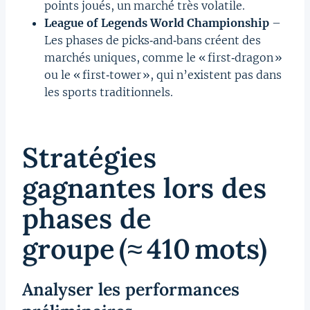
points joués, un marché très volatile.
League of Legends World Championship
–
Les phases de picks‑and‑bans créent des
marchés uniques, comme le « first‑dragon »
ou le « first‑tower », qui n’existent pas dans
les sports traditionnels.
Stratégies
gagnantes lors des
phases de
groupe (≈ 410 mots)
Analyser les performances