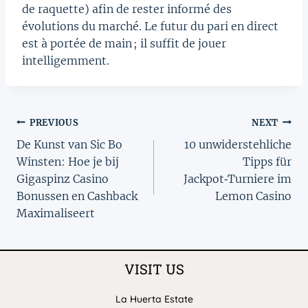
de raquette) afin de rester informé des
évolutions du marché. Le futur du pari en direct
est à portée de main ; il suffit de jouer
intelligemment.
PREVIOUS
NEXT
De Kunst van Sic Bo
10 unwiderstehliche
Winsten: Hoe je bij
Tipps für
Gigaspinz Casino
Jackpot‑Turniere im
Bonussen en Cashback
Lemon Casino
Maximaliseert
VISIT US
La Huerta Estate