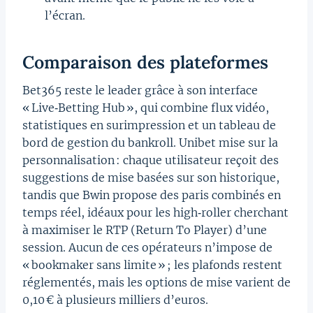
l’écran.
Comparaison des plateformes
Bet365 reste le leader grâce à son interface
« Live‑Betting Hub », qui combine flux vidéo,
statistiques en surimpression et un tableau de
bord de gestion du bankroll. Unibet mise sur la
personnalisation : chaque utilisateur reçoit des
suggestions de mise basées sur son historique,
tandis que Bwin propose des paris combinés en
temps réel, idéaux pour les high‑roller cherchant
à maximiser le RTP (Return To Player) d’une
session. Aucun de ces opérateurs n’impose de
« bookmaker sans limite » ; les plafonds restent
réglementés, mais les options de mise varient de
0,10 € à plusieurs milliers d’euros.