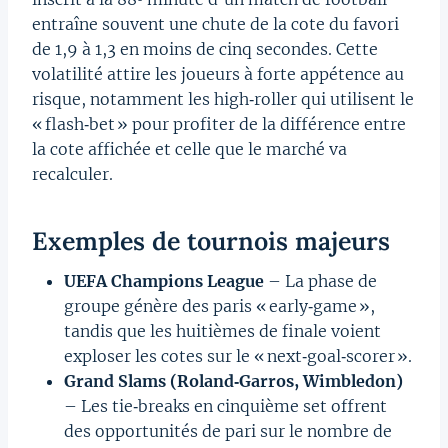
entraîne souvent une chute de la cote du favori
de 1,9 à 1,3 en moins de cinq secondes. Cette
volatilité attire les joueurs à forte appétence au
risque, notamment les high‑roller qui utilisent le
« flash‑bet » pour profiter de la différence entre
la cote affichée et celle que le marché va
recalculer.
Exemples de tournois majeurs
UEFA Champions League
– La phase de
groupe génère des paris « early‑game »,
tandis que les huitièmes de finale voient
exploser les cotes sur le « next‑goal‑scorer ».
Grand Slams (Roland‑Garros, Wimbledon)
– Les tie‑breaks en cinquième set offrent
des opportunités de pari sur le nombre de