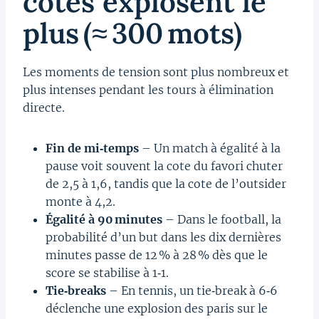
cotes explosent le
plus (≈ 300 mots)
Les moments de tension sont plus nombreux et
plus intenses pendant les tours à élimination
directe.
Fin de mi‑temps
– Un match à égalité à la
pause voit souvent la cote du favori chuter
de 2,5 à 1,6, tandis que la cote de l’outsider
monte à 4,2.
Égalité à 90 minutes
– Dans le football, la
probabilité d’un but dans les dix dernières
minutes passe de 12 % à 28 % dès que le
score se stabilise à 1‑1.
Tie‑breaks
– En tennis, un tie‑break à 6‑6
déclenche une explosion des paris sur le