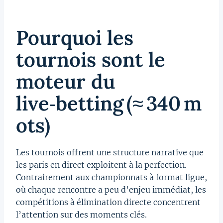
Pourquoi les
tournois sont le
moteur du
live‑betting (≈ 340 m
ots)
Les tournois offrent une structure narrative que
les paris en direct exploitent à la perfection.
Contrairement aux championnats à format ligue,
où chaque rencontre a peu d’enjeu immédiat, les
compétitions à élimination directe concentrent
l’attention sur des moments clés.