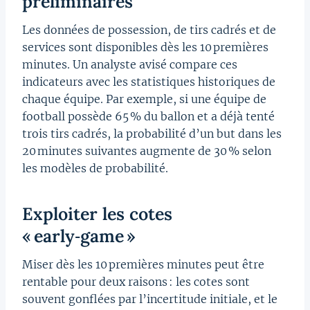
préliminaires
Les données de possession, de tirs cadrés et de
services sont disponibles dès les 10 premières
minutes. Un analyste avisé compare ces
indicateurs avec les statistiques historiques de
chaque équipe. Par exemple, si une équipe de
football possède 65 % du ballon et a déjà tenté
trois tirs cadrés, la probabilité d’un but dans les
20 minutes suivantes augmente de 30 % selon
les modèles de probabilité.
Exploiter les cotes
« early‑game »
Miser dès les 10 premières minutes peut être
rentable pour deux raisons : les cotes sont
souvent gonflées par l’incertitude initiale, et le