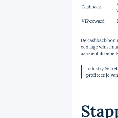
Cashback
VIP‑reward
De cashback‑bonus
een lage winstmar
aanzienlijk beperk
Industry Secret
profiteer je va
Stap