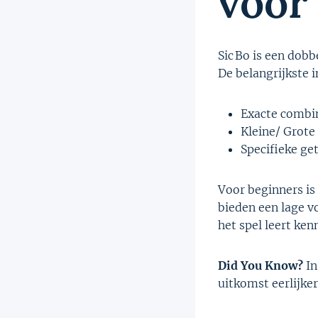
voor
Sic Bo is een dob
De belangrijkste i
Exacte combina
Kleine/ Grote
Specifieke get
Voor beginners is
bieden een lage vo
het spel leert ken
Did You Know?
In
uitkomst eerlijker