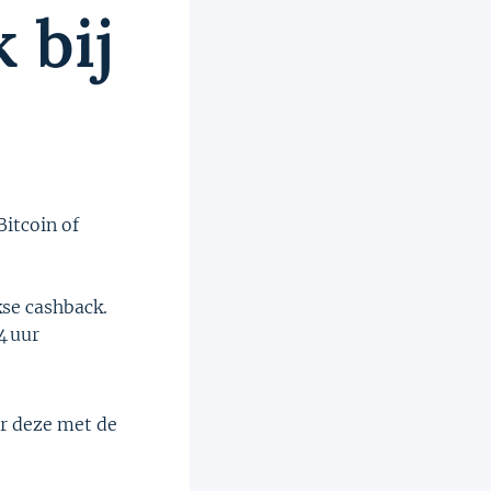
 bij
Bitcoin of
se cashback.
4 uur
r deze met de