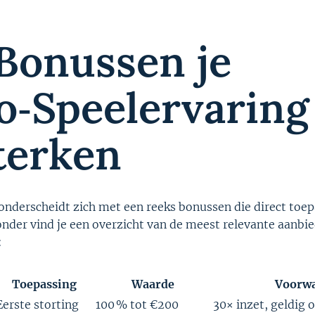
Bonussen je
Bo‑Speelervaring
terken
onderscheidt zich met een reeks bonussen die direct toep
ronder vind je een overzicht van de meest relevante aanbi
:
Toepassing
Waarde
Voorw
Eerste storting
100 % tot €200
30× inzet, geldig o