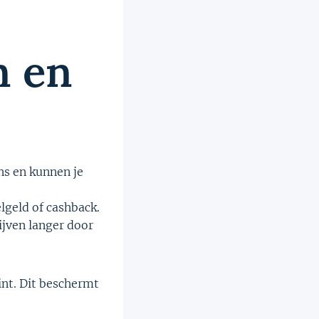
n en
ns en kunnen je
lgeld of cashback.
ijven langer door
gint. Dit beschermt