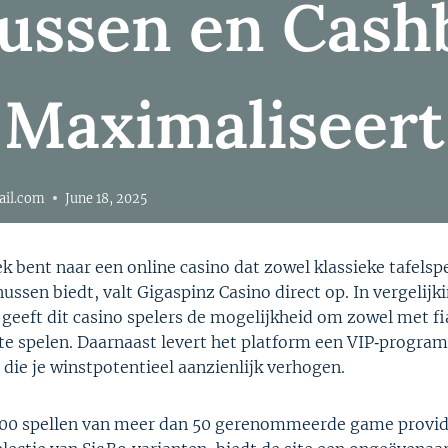
ussen en Cash
Maximaliseert
il.com
June 18, 2025
 bent naar een online casino dat zowel klassieke tafelspe
ussen biedt, valt Gigaspinz Casino direct op. In vergelijk
, geeft dit casino spelers de mogelijkheid om zowel met fi
te spelen. Daarnaast levert het platform een VIP‑progra
 die je winstpotentieel aanzienlijk verhogen.
00 spellen van meer dan 50 gerenommeerde game provid