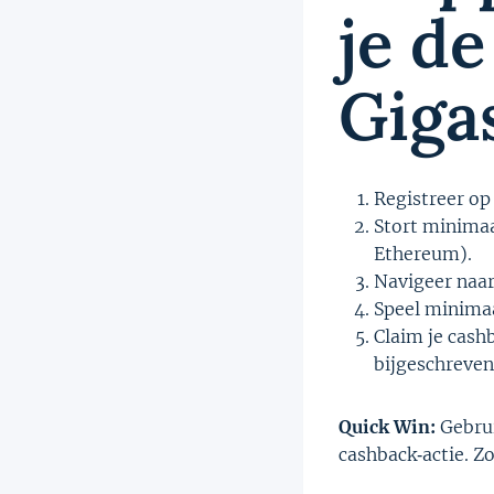
je de
Giga
Registreer op 
Stort minimaa
Ethereum).
Navigeer naar 
Speel minimaa
Claim je cash
bijgeschreven
Quick Win:
Gebrui
cashback‑actie. Zo