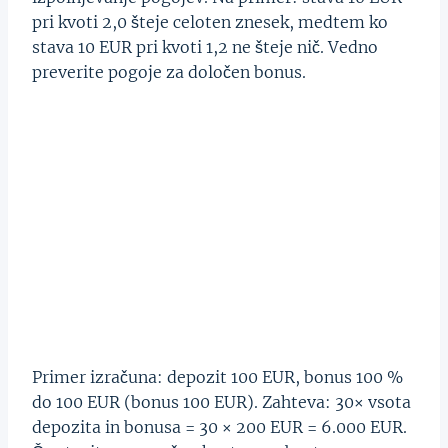
pri kvoti 2,0 šteje celoten znesek, medtem ko
stava 10 EUR pri kvoti 1,2 ne šteje nič. Vedno
preverite pogoje za določen bonus.
Primer izračuna: depozit 100 EUR, bonus 100 %
do 100 EUR (bonus 100 EUR). Zahteva: 30× vsota
depozita in bonusa = 30 × 200 EUR = 6.000 EUR.