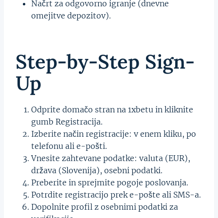
Načrt za odgovorno igranje (dnevne
omejitve depozitov).
Step-by-Step Sign-
Up
Odprite domačo stran na 1xbetu in kliknite
gumb Registracija.
Izberite način registracije: v enem kliku, po
telefonu ali e-pošti.
Vnesite zahtevane podatke: valuta (EUR),
država (Slovenija), osebni podatki.
Preberite in sprejmite pogoje poslovanja.
Potrdite registracijo prek e-pošte ali SMS-a.
Dopolnite profil z osebnimi podatki za