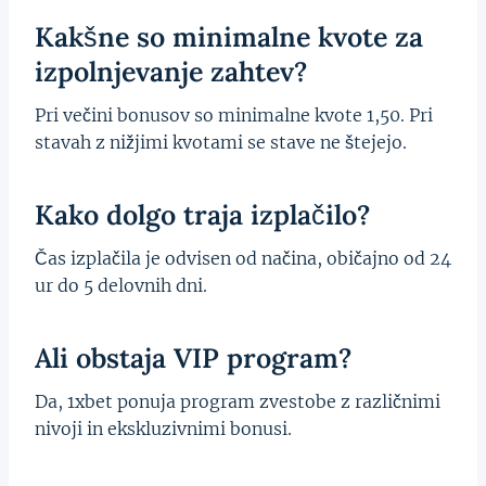
Kakšne so minimalne kvote za
izpolnjevanje zahtev?
Pri večini bonusov so minimalne kvote 1,50. Pri
stavah z nižjimi kvotami se stave ne štejejo.
Kako dolgo traja izplačilo?
Čas izplačila je odvisen od načina, običajno od 24
ur do 5 delovnih dni.
Ali obstaja VIP program?
Da, 1xbet ponuja program zvestobe z različnimi
nivoji in ekskluzivnimi bonusi.