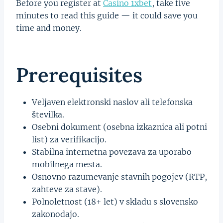
Before you register at
Casino 1xbet
, take five
minutes to read this guide — it could save you
time and money.
Prerequisites
Veljaven elektronski naslov ali telefonska
številka.
Osebni dokument (osebna izkaznica ali potni
list) za verifikacijo.
Stabilna internetna povezava za uporabo
mobilnega mesta.
Osnovno razumevanje stavnih pogojev (RTP,
zahteve za stave).
Polnoletnost (18+ let) v skladu s slovensko
zakonodajo.