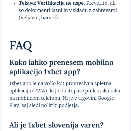
Težava: Verifikacija ne uspe.
Preverite, ali
so dokumenti jasni in v skladu z zahtevami
(veljavni, barvni).
FAQ
Kako lahko prenesem mobilno
aplikacijo 1xbet app?
1xbet app je na voljo kot progresivna spletna
aplikacija (PWA), ki jo dostopate prek brskalnika
na mobilnem telefonu. Ni je v trgovini Google
Play, saj sledi politiki podjetja.
Ali je 1xbet slovenija varen?