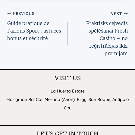
PREVIOUS
NEXT
Guide pratique de
Praktisks ceļvedis
Parions Sport : astuces,
spēlēšanai Fresh
bonus et sécurité
Casino – no
reģistrācijas līdz
prēmijām
VISIT US
La Huerta Estate
Marigman Rd. Cor. Merano (Ahon), Brgy. San Roque, Antipolo
City
LET'S GET IN TOUCH