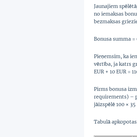
Jaunajiem spēlētā
no iemaksas bonu
bezmaksas griezie
Bonusa summa = (
Pieņemsim, ka ie
vērtība, ja katrs 
EUR + 10 EUR = 11
Pirms bonusa izm
requirements) – p
jāizspēlē 100 × 35
Tabulā apkopotas 