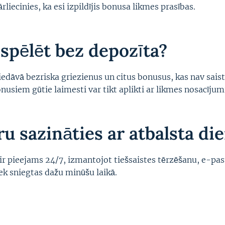
liecinies, ka esi izpildījis bonusa likmes prasības.
 spēlēt bez depozīta?
iedāvā bezriska griezienus un citus bonusus, kas nav saist
usiem gūtie laimesti var tikt aplikti ar likmes nosacīju
ru sazināties ar atbalsta di
ir pieejams 24/7, izmantojot tiešsaistes tērzēšanu, e-past
iek sniegtas dažu minūšu laikā.