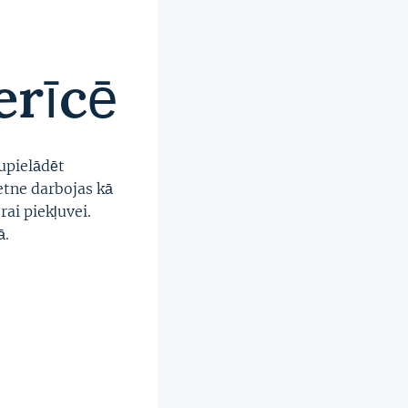
erīcē
upielādēt
etne darbojas kā
ai piekļuvei.
ā.