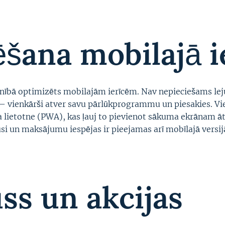
ēšana mobilajā i
ilnībā optimizēts mobilajām ierīcēm. Nav nepieciešams lej
i – vienkārši atver savu pārlūkprogrammu un piesakies. Vi
 lietotne (PWA), kas ļauj to pievienot sākuma ekrānam ātr
si un maksājumu iespējas ir pieejamas arī mobīlajā versij
ss un akcijas