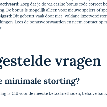
activeerd:
Zorg dat je de 711 casino bonus code correct h
ng. De bonus is mogelijk alleen voor nieuwe spelers of spe
igerd:
Dit gebeurt vaak door niet-voldane inzetvereiste
ingen. Lees de bonusvoorwaarden en neem contact op 
g.
gestelde vragen
e minimale storting?
ing is €10 voor de meeste betaalmethoden, behalve bank