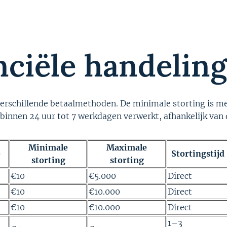
nciële handelin
verschillende betaalmethoden. De minimale storting is me
innen 24 uur tot 7 werkdagen verwerkt, afhankelijk van
Minimale
Maximale
e
Stortingstijd
storting
storting
€10
€5.000
Direct
€10
€10.000
Direct
€10
€10.000
Direct
1–3