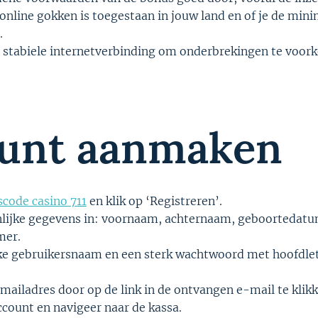
 online gokken is toegestaan in jouw land en of je de min
.
 stabiele internetverbinding om onderbrekingen te voor
unt aanmaken
code casino 711
en klik op ‘Registreren’.
nlijke gegevens in: voornaam, achternaam, geboortedatu
mer.
ke gebruikersnaam en een sterk wachtwoord met hoofdlett
-mailadres door op de link in de ontvangen e-mail te klikk
ccount en navigeer naar de kassa.