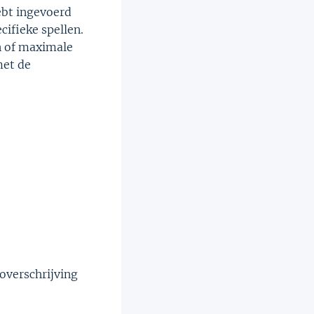
ebt ingevoerd
cifieke spellen.
n of maximale
met de
overschrijving