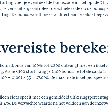
storting voer je eventueel de bonuscode in. Let op: de 711
tie verschillen; controleer de actuele code op de bonusp
orting. De bonus wordt meestal direct aan je saldo toegev
tvereiste berek
elkomstbonus van 100% tot €200 ontvangt met een inzetve
g. Als je €100 stort, krijg je €100 bonus. Je totale saldo is
(€100 + €100) × 35 = €7.000. De maximale inzet per speelr
lleen slots speelt met een gemiddeld uitkeringspercenta
is 4%. De verwachte waarde na het voldoen aan de inzetve