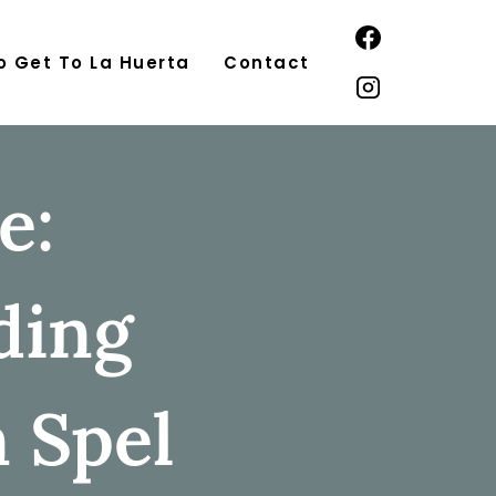
o Get To La Huerta
Contact
e:
ding
 Spel