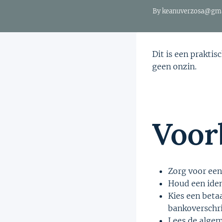
By
keanuverzosa@gma
Dit is een praktis
geen onzin.
Voor
Zorg voor een
Houd een iden
Kies een beta
bankoverschri
Lees de algem