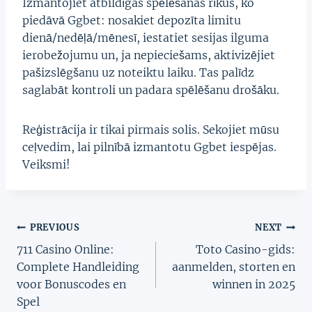
Izmantojiet atbildīgas spēlēšanas rīkus, ko
piedāvā Ggbet: nosakiet depozīta limitu
dienā/nedēļā/mēnesī, iestatiet sesijas ilguma
ierobežojumu un, ja nepieciešams, aktivizējiet
pašizslēgšanu uz noteiktu laiku. Tas palīdz
saglabāt kontroli un padara spēlēšanu drošāku.
Reģistrācija ir tikai pirmais solis. Sekojiet mūsu
ceļvedim, lai pilnībā izmantotu Ggbet iespējas.
Veiksmi!
PREVIOUS
NEXT
711 Casino Online:
Toto Casino-gids:
Complete Handleiding
aanmelden, storten en
voor Bonuscodes en
winnen in 2025
Spel