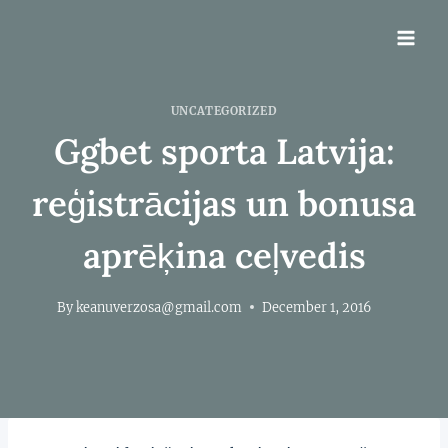
UNCATEGORIZED
Ggbet sporta Latvija:
reģistrācijas un bonusa
aprēķina ceļvedis
By
keanuverzosa@gmail.com
December 1, 2016