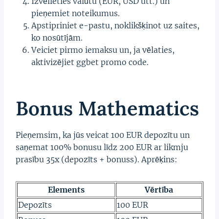
Izvēlieties valūtu (EUR, USD utt.) un
pieņemiet noteikumus.
Apstipriniet e-pastu, noklikšķinot uz saites,
ko nosūtījām.
Veiciet pirmo iemaksu un, ja vēlaties,
aktivizējiet ggbet promo code.
Bonus Mathematics
Pieņemsim, ka jūs veicat 100 EUR depozītu un
saņemat 100% bonusu līdz 200 EUR ar likmju
prasību 35x (depozīts + bonuss). Aprēķins:
Elements
Vērtība
Depozīts
100 EUR