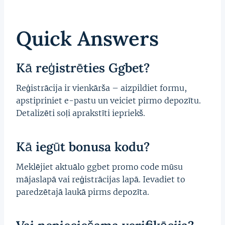
Quick Answers
Kā reģistrēties Ggbet?
Reģistrācija ir vienkārša – aizpildiet formu,
apstipriniet e-pastu un veiciet pirmo depozītu.
Detalizēti soļi aprakstīti iepriekš.
Kā iegūt bonusa kodu?
Meklējiet aktuālo ggbet promo code mūsu
mājaslapā vai reģistrācijas lapā. Ievadiet to
paredzētajā laukā pirms depozīta.