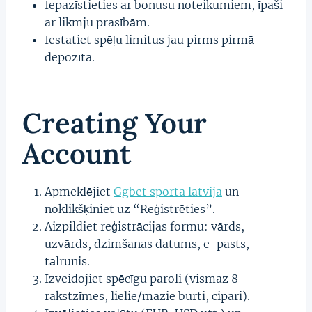
Iepazīstieties ar bonusu noteikumiem, īpaši
ar likmju prasībām.
Iestatiet spēļu limitus jau pirms pirmā
depozīta.
Creating Your
Account
Apmeklējiet
Ggbet sporta latvija
un
noklikšķiniet uz “Reģistrēties”.
Aizpildiet reģistrācijas formu: vārds,
uzvārds, dzimšanas datums, e-pasts,
tālrunis.
Izveidojiet spēcīgu paroli (vismaz 8
rakstzīmes, lielie/mazie burti, cipari).