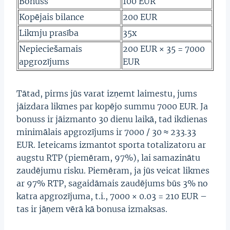
Bonuss
100 EUR
Kopējais bilance
200 EUR
Likmju prasība
35x
Nepieciešamais
200 EUR × 35 = 7000
apgrozījums
EUR
Tātad, pirms jūs varat izņemt laimestu, jums
jāizdara likmes par kopējo summu 7000 EUR. Ja
bonuss ir jāizmanto 30 dienu laikā, tad ikdienas
minimālais apgrozījums ir 7000 / 30 ≈ 233.33
EUR. Ieteicams izmantot sporta totalizatoru ar
augstu RTP (piemēram, 97%), lai samazinātu
zaudējumu risku. Piemēram, ja jūs veicat likmes
ar 97% RTP, sagaidāmais zaudējums būs 3% no
katra apgrozījuma, t.i., 7000 × 0.03 = 210 EUR –
tas ir jāņem vērā kā bonusa izmaksas.