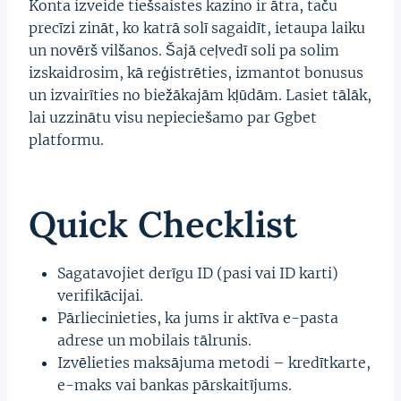
Konta izveide tiešsaistes kazino ir ātra, taču
precīzi zināt, ko katrā solī sagaidīt, ietaupa laiku
un novērš vilšanos. Šajā ceļvedī soli pa solim
izskaidrosim, kā reģistrēties, izmantot bonusus
un izvairīties no biežākajām kļūdām. Lasiet tālāk,
lai uzzinātu visu nepieciešamo par Ggbet
platformu.
Quick Checklist
Sagatavojiet derīgu ID (pasi vai ID karti)
verifikācijai.
Pārliecinieties, ka jums ir aktīva e-pasta
adrese un mobilais tālrunis.
Izvēlieties maksājuma metodi – kredītkarte,
e-maks vai bankas pārskaitījums.