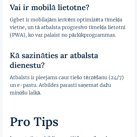
Vai ir mobilā lietotne?
Ggbet ir mobilajām ierīcēm optimizēta tīmekļa
vietne, un tā atbalsta progresīvo tīmekļa lietotni
(PWA), ko var palaist no pārlūkprogrammas.
Kā sazināties ar atbalsta
dienestu?
Atbalsts ir pieejams caur tiešo tērzēšanu (24/7)
un e-pastu. Atbildes parasti saņemat dažu
minūšu laikā.
Pro Tips