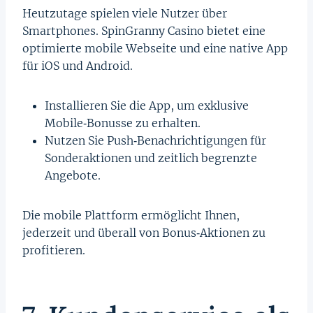
Heutzutage spielen viele Nutzer über
Smartphones. SpinGranny Casino bietet eine
optimierte mobile Webseite und eine native App
für iOS und Android.
Installieren Sie die App, um exklusive
Mobile‑Bonusse zu erhalten.
Nutzen Sie Push‑Benachrichtigungen für
Sonderaktionen und zeitlich begrenzte
Angebote.
Die mobile Plattform ermöglicht Ihnen,
jederzeit und überall von Bonus‑Aktionen zu
profitieren.