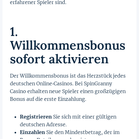
erfahrener Spieler sind.
1.
Willkommensbonus
sofort aktivieren
Der Willkommensbonus ist das Herzstück jedes
deutschen Online‑Casinos. Bei SpinGranny
Casino erhalten neue Spieler einen großzügigen
Bonus auf die erste Einzahlung.
Registrieren
Sie sich mit einer gültigen
deutschen Adresse.
Einzahlen
Sie den Mindestbetrag, der im