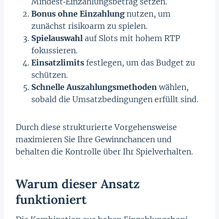
Mindest‑Einzahlungsbetrag setzen.
Bonus ohne Einzahlung
nutzen, um
zunächst risikoarm zu spielen.
Spielauswahl
auf Slots mit hohem RTP
fokussieren.
Einsatzlimits
festlegen, um das Budget zu
schützen.
Schnelle Auszahlungsmethoden
wählen,
sobald die Umsatzbedingungen erfüllt sind.
Durch diese strukturierte Vorgehensweise
maximieren Sie Ihre Gewinnchancen und
behalten die Kontrolle über Ihr Spielverhalten.
Warum dieser Ansatz
funktioniert