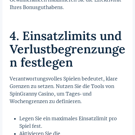
Ihres Bonusguthabens.
4. Einsatzlimits und
Verlustbegrenzunge
n festlegen
Verantwortungsvolles Spielen bedeutet, klare
Grenzen zu setzen. Nutzen Sie die Tools von
SpinGranny Casino, um Tages‑ und
Wochengrenzen zu definieren.
Legen Sie ein maximales Einsatzlimit pro
Spiel fest.
Aktivieren Sie die