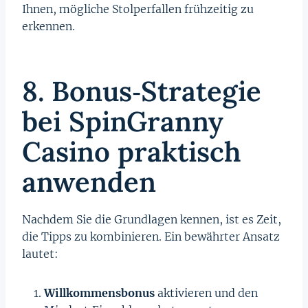
Ihnen, mögliche Stolperfallen frühzeitig zu
erkennen.
8. Bonus‑Strategie
bei SpinGranny
Casino praktisch
anwenden
Nachdem Sie die Grundlagen kennen, ist es Zeit,
die Tipps zu kombinieren. Ein bewährter Ansatz
lautet:
Willkommensbonus
aktivieren und den