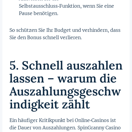
Selbstausschluss‑Funktion, wenn Sie eine
Pause benötigen.
So schützen Sie Ihr Budget und verhindern, dass
Sie den Bonus schnell verlieren.
5. Schnell auszahlen
lassen – warum die
Auszahlungsgeschw
indigkeit zählt
Ein häufiger Kritikpunkt bei Online‑Casinos ist
die Dauer von Auszahlungen. SpinGranny Casino