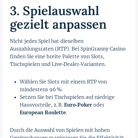
3. Spielauswahl
gezielt anpassen
Nicht jedes Spiel hat dieselben
Auszahlungsraten (RTP). Bei SpinGranny Casino
finden Sie eine breite Palette von Slots,
Tischspielen und Live‑Dealer‑Varianten.
Wählen Sie Slots mit einem RTP von
mindestens 96 %.
Setzen Sie bei Tischspielen auf niedrige
Hausvorteile, z. B.
Euro‑Poker
oder
European Roulette
.
Durch die Auswahl von Spielen mit hohen
Gewinnchancen maximieren Sie die Effektivität