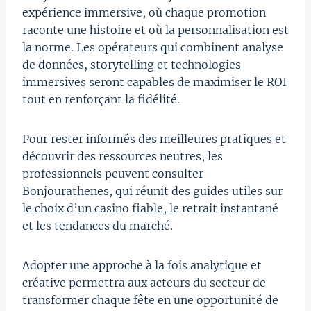
expérience immersive, où chaque promotion
raconte une histoire et où la personnalisation est
la norme. Les opérateurs qui combinent analyse
de données, storytelling et technologies
immersives seront capables de maximiser le ROI
tout en renforçant la fidélité.
Pour rester informés des meilleures pratiques et
découvrir des ressources neutres, les
professionnels peuvent consulter
Bonjourathenes, qui réunit des guides utiles sur
le choix d’un casino fiable, le retrait instantané
et les tendances du marché.
Adopter une approche à la fois analytique et
créative permettra aux acteurs du secteur de
transformer chaque fête en une opportunité de