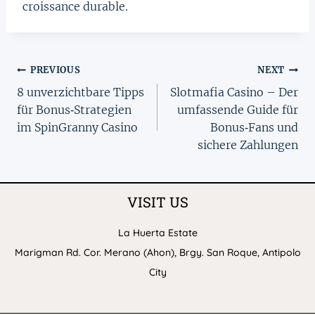
croissance durable.
PREVIOUS
NEXT
8 unverzichtbare Tipps
Slotmafia Casino – Der
für Bonus‑Strategien
umfassende Guide für
im SpinGranny Casino
Bonus‑Fans und
sichere Zahlungen
VISIT US
La Huerta Estate
Marigman Rd. Cor. Merano (Ahon), Brgy. San Roque, Antipolo
City