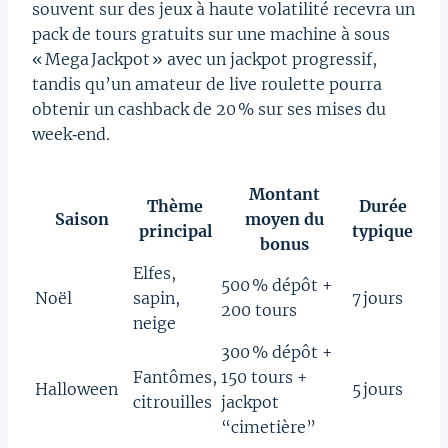
souvent sur des jeux à haute volatilité recevra un
pack de tours gratuits sur une machine à sous
« Mega Jackpot » avec un jackpot progressif,
tandis qu’un amateur de live roulette pourra
obtenir un cashback de 20 % sur ses mises du
week‑end.
Montant
Thème
Durée
Saison
moyen du
principal
typique
bonus
Elfes,
500 % dépôt +
Noël
sapin,
7 jours
200 tours
neige
300 % dépôt +
Fantômes,
150 tours +
Halloween
5 jours
citrouilles
jackpot
“cimetière”