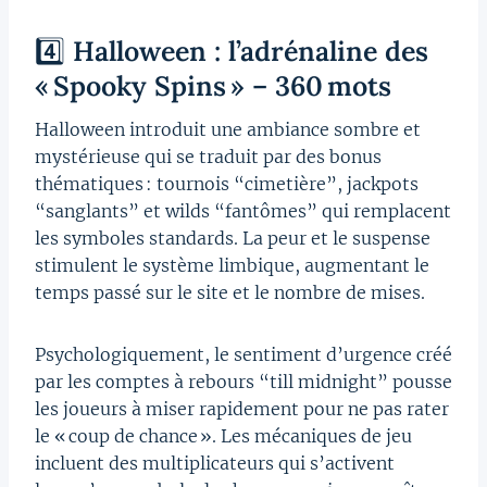
4️⃣ Halloween : l’adrénaline des
« Spooky Spins » – 360 mots
Halloween introduit une ambiance sombre et
mystérieuse qui se traduit par des bonus
thématiques : tournois “cimetière”, jackpots
“sanglants” et wilds “fantômes” qui remplacent
les symboles standards. La peur et le suspense
stimulent le système limbique, augmentant le
temps passé sur le site et le nombre de mises.
Psychologiquement, le sentiment d’urgence créé
par les comptes à rebours “till midnight” pousse
les joueurs à miser rapidement pour ne pas rater
le « coup de chance ». Les mécaniques de jeu
incluent des multiplicateurs qui s’activent