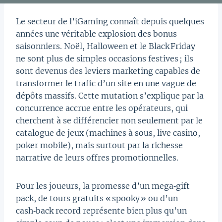
Le secteur de l’iGaming connaît depuis quelques
années une véritable explosion des bonus
saisonniers. Noël, Halloween et le Black Friday
ne sont plus de simples occasions festives ; ils
sont devenus des leviers marketing capables de
transformer le trafic d’un site en une vague de
dépôts massifs. Cette mutation s’explique par la
concurrence accrue entre les opérateurs, qui
cherchent à se différencier non seulement par le
catalogue de jeux (machines à sous, live casino,
poker mobile), mais surtout par la richesse
narrative de leurs offres promotionnelles.
Pour les joueurs, la promesse d’un mega‑gift
pack, de tours gratuits « spooky » ou d’un
cash‑back record représente bien plus qu’un