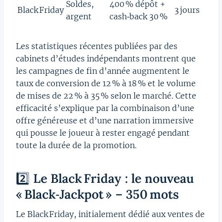
Soldes,
400 % dépôt +
Black Friday
3 jours
argent
cash‑back 30 %
Les statistiques récentes publiées par des
cabinets d’études indépendants montrent que
les campagnes de fin d’année augmentent le
taux de conversion de 12 % à 18 % et le volume
de mises de 22 % à 35 % selon le marché. Cette
efficacité s’explique par la combinaison d’une
offre généreuse et d’une narration immersive
qui pousse le joueur à rester engagé pendant
toute la durée de la promotion.
2️⃣ Le Black Friday : le nouveau
« Black‑Jackpot » – 350 mots
Le Black Friday, initialement dédié aux ventes de