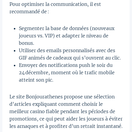
Pour optimiser la communication, il est
recommandé de :
Segmenter la base de données (nouveaux
joueurs vs. VIP) et adapter le niveau de
bonus.
Utiliser des emails personnalisés avec des
GIF animés de cadeaux qui s’ouvrent au clic.
Envoyer des notifications push le soir du
24 décembre, moment où le trafic mobile
atteint son pic.
Le site Bonjourathenes propose une sélection
d’articles expliquant comment choisir le
meilleur casino fiable pendant les périodes de
promotions, ce qui peut aider les joueurs à éviter
les arnaques et à profiter d’un retrait instantané.