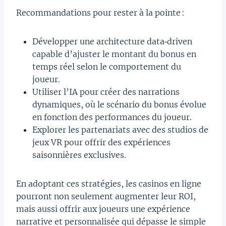
Recommandations pour rester à la pointe :
Développer une architecture data‑driven
capable d’ajuster le montant du bonus en
temps réel selon le comportement du
joueur.
Utiliser l’IA pour créer des narrations
dynamiques, où le scénario du bonus évolue
en fonction des performances du joueur.
Explorer les partenariats avec des studios de
jeux VR pour offrir des expériences
saisonnières exclusives.
En adoptant ces stratégies, les casinos en ligne
pourront non seulement augmenter leur ROI,
mais aussi offrir aux joueurs une expérience
narrative et personnalisée qui dépasse le simple