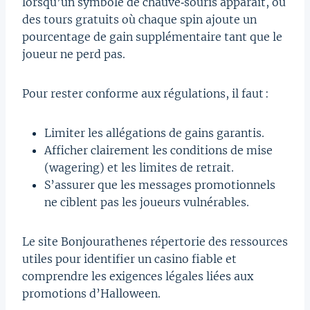
lorsqu’un symbole de chauve‑souris apparaît, ou
des tours gratuits où chaque spin ajoute un
pourcentage de gain supplémentaire tant que le
joueur ne perd pas.
Pour rester conforme aux régulations, il faut :
Limiter les allégations de gains garantis.
Afficher clairement les conditions de mise
(wagering) et les limites de retrait.
S’assurer que les messages promotionnels
ne ciblent pas les joueurs vulnérables.
Le site Bonjourathenes répertorie des ressources
utiles pour identifier un casino fiable et
comprendre les exigences légales liées aux
promotions d’Halloween.