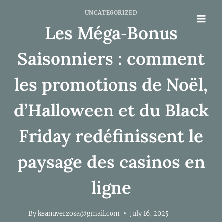
UNCATEGORIZED
Les Méga‑Bonus
Saisonniers : comment
les promotions de Noël,
d’Halloween et du Black
Friday redéfinissent le
paysage des casinos en
ligne
By
keanuverzosa@gmail.com
July 16, 2025