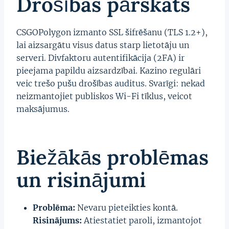
Drošības pārskats
CSGOPolygon izmanto SSL šifrēšanu (TLS 1.2+),
lai aizsargātu visus datus starp lietotāju un
serveri. Divfaktoru autentifikācija (2FA) ir
pieejama papildu aizsardzībai. Kazino regulāri
veic trešo pušu drošības auditus. Svarīgi: nekad
neizmantojiet publiskos Wi-Fi tīklus, veicot
maksājumus.
Biežākās problēmas
un risinājumi
Problēma:
Nevaru pieteikties kontā.
Risinājums:
Atiestatiet paroli, izmantojot