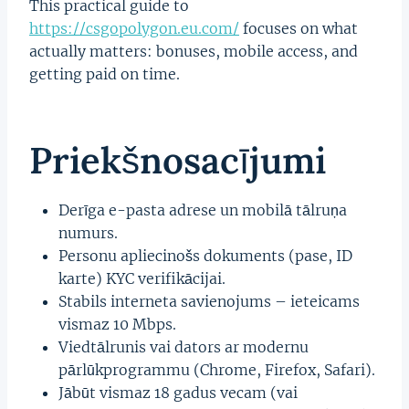
This practical guide to
https://csgopolygon.eu.com/
focuses on what
actually matters: bonuses, mobile access, and
getting paid on time.
Priekšnosacījumi
Derīga e-pasta adrese un mobilā tālruņa
numurs.
Personu apliecinošs dokuments (pase, ID
karte) KYC verifikācijai.
Stabils interneta savienojums – ieteicams
vismaz 10 Mbps.
Viedtālrunis vai dators ar modernu
pārlūkprogrammu (Chrome, Firefox, Safari).
Jābūt vismaz 18 gadus vecam (vai