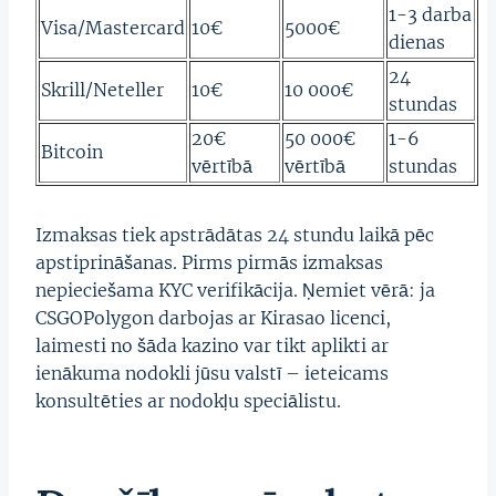
1-3 darba
Visa/Mastercard
10€
5000€
dienas
24
Skrill/Neteller
10€
10 000€
stundas
20€
50 000€
1-6
Bitcoin
vērtībā
vērtībā
stundas
Izmaksas tiek apstrādātas 24 stundu laikā pēc
apstiprināšanas. Pirms pirmās izmaksas
nepieciešama KYC verifikācija. Ņemiet vērā: ja
CSGOPolygon darbojas ar Kirasao licenci,
laimesti no šāda kazino var tikt aplikti ar
ienākuma nodokli jūsu valstī – ieteicams
konsultēties ar nodokļu speciālistu.