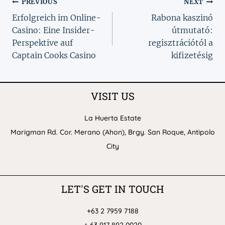
PREVIOUS
NEXT
Erfolgreich im Online-
Rabona kaszinó
Casino: Eine Insider-
útmutató:
Perspektive auf
regisztrációtól a
Captain Cooks Casino
kifizetésig
VISIT US
La Huerta Estate
Marigman Rd. Cor. Merano (Ahon), Brgy. San Roque, Antipolo
City
LET'S GET IN TOUCH
+63 2 7959 7188