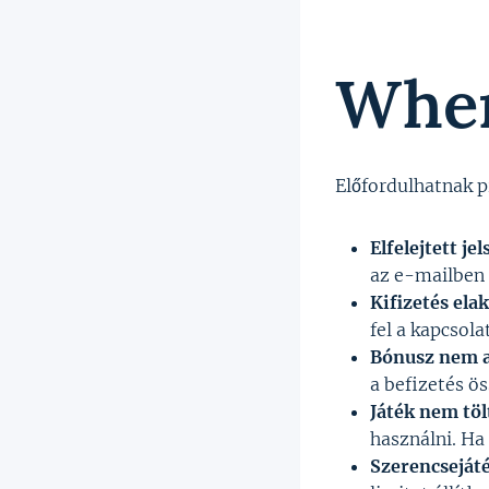
When
Előfordulhatnak p
Elfelejtett jel
az e-mailben 
Kifizetés ela
fel a kapcsola
Bónusz nem a
a befizetés ö
Játék nem töl
használni. Ha
Szerencseját