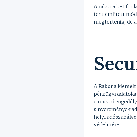
A rabona bet funk
fent említett mód
megtörténik, de a
Secu
A Rabona kiemelt f
pénzügyi adatokat
curacaoi engedély
a nyeremények adó
helyi adószabályok
védelmére.