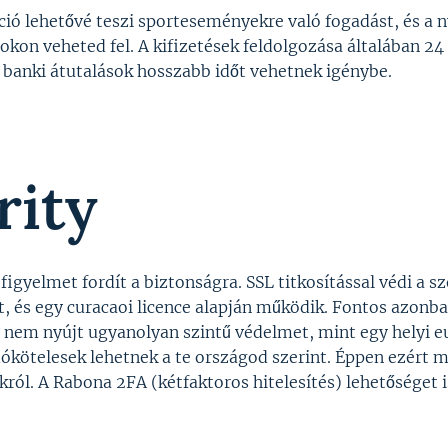
ció lehetővé teszi sporteseményekre való fogadást, és a
okon veheted fel. A kifizetések feldolgozása általában 24
 banki átutalások hosszabb időt vehetnek igénybe.
rity
igyelmet fordít a biztonságra. SSL titkosítással védi a s
, és egy curacaoi licence alapján működik. Fontos azonb
 nem nyújt ugyanolyan szintű védelmet, mint egy helyi eu
kötelesek lehetnek a te országod szerint. Éppen ezért m
ról. A Rabona 2FA (kétfaktoros hitelesítés) lehetőséget is