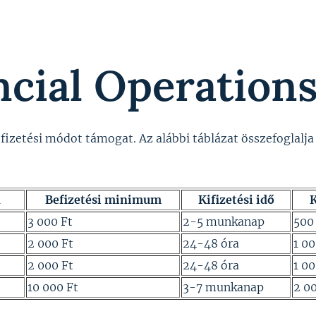
ncial Operation
izetési módot támogat. Az alábbi táblázat összefoglalja
d
Befizetési minimum
Kifizetési idő
K
3 000 Ft
2-5 munkanap
500
2 000 Ft
24-48 óra
1 0
2 000 Ft
24-48 óra
1 0
10 000 Ft
3-7 munkanap
2 0