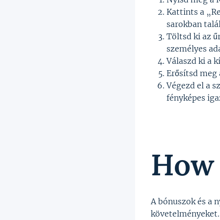
Kattints a „R
sarokban talá
Töltsd ki az 
személyes ada
Válaszd ki a 
Erősítsd meg 
Végezd el a s
fényképes iga
How 
A bónuszok és a 
követelményeket. 