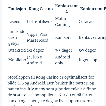
Konkurrent
Funksjon
Kong Casino
Konkurrent 
A
Malta
Lisens
Lotteritilsynet
Curacao
Gaming
Innskudd
Vipps, Visa,
uten
Kun kort
Bankoverførin
Mastercard
gebyr
Uttakstid
1‑2 dager
3‑5 dager
5‑7 dager
Ja, iOS &
Android
Mobilapp
Ingen app
Android
only
Mobilappen til Kong Casino er optimalisert for
både iOS og Android. Den bruker lite batteri og
har en intuitiv meny som gjør det enkelt å finne
de største jackpot‑spillene. Når du er på farten,
kan du også benytte deg av live‑support som er