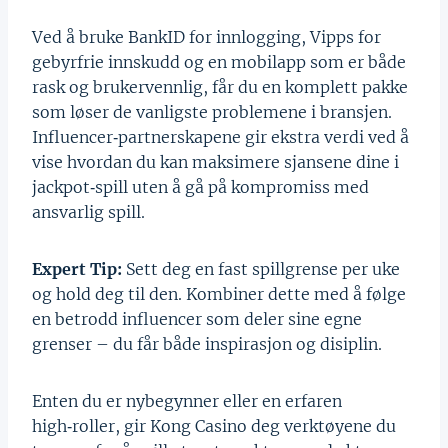
Ved å bruke BankID for innlogging, Vipps for
gebyrfrie innskudd og en mobilapp som er både
rask og brukervennlig, får du en komplett pakke
som løser de vanligste problemene i bransjen.
Influencer‑partnerskapene gir ekstra verdi ved å
vise hvordan du kan maksimere sjansene dine i
jackpot‑spill uten å gå på kompromiss med
ansvarlig spill.
Expert Tip:
Sett deg en fast spillgrense per uke
og hold deg til den. Kombiner dette med å følge
en betrodd influencer som deler sine egne
grenser – du får både inspirasjon og disiplin.
Enten du er nybegynner eller en erfaren
high‑roller, gir Kong Casino deg verktøyene du