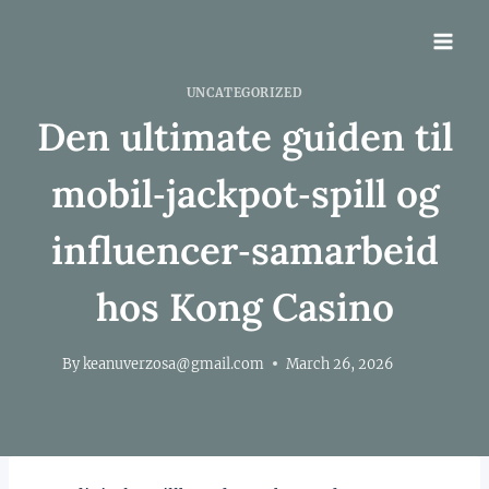
UNCATEGORIZED
Den ultimate guiden til
mobil‑jackpot‑spill og
influencer‑samarbeid
hos Kong Casino
By
keanuverzosa@gmail.com
March 26, 2026