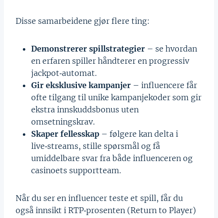
Disse samarbeidene gjør flere ting:
Demonstrerer spillstrategier
– se hvordan
en erfaren spiller håndterer en progressiv
jackpot‑automat.
Gir eksklusive kampanjer
– influencere får
ofte tilgang til unike kampanjekoder som gir
ekstra innskuddsbonus uten
omsetningskrav.
Skaper fellesskap
– følgere kan delta i
live‑streams, stille spørsmål og få
umiddelbare svar fra både influenceren og
casinoets supportteam.
Når du ser en influencer teste et spill, får du
også innsikt i RTP‑prosenten (Return to Player)