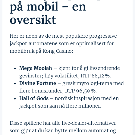
på mobil – en
oversikt
Her er noen av de mest populære progressive
jackpot‑automatene som er optimalisert for
mobilbruk på Kong Casino:
Mega Moolah
– kjent for å gi livsendrende
gevinster; høy volatilitet, RTP 88,12 %.
Divine Fortune
– gresk mytologi‑tema med
flere bonusrunder; RTP 96,59 %.
Hall of Gods
– nordisk inspirasjon med en
jackpot som kan nå flere millioner.
Disse spillene har alle live‑dealer‑alternativer
som gjør at du kan bytte mellom automat og