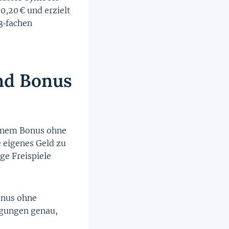
0,20 € und erzielt
 3‑fachen
nd Bonus
einem Bonus ohne
 eigenes Geld zu
ge Freispiele
onus ohne
ngungen genau,