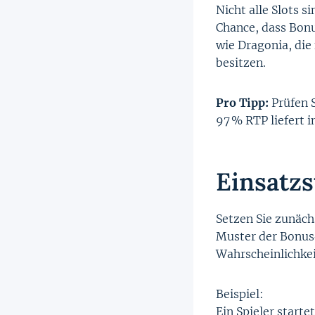
Nicht alle Slots 
Chance, dass Bonus
wie Dragonia, die
besitzen.
Pro Tipp:
Prüfen S
97 % RTP liefert i
Einsatzs
Setzen Sie zunäch
Muster der Bonus‑
Wahrscheinlichkei
Beispiel:
Ein Spieler starte