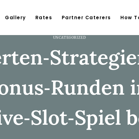
Gallery
Rates
Partner Caterers
How T
UNCATEGORIZED
rten‑Strategie
onus‑Runden 
ive‑Slot‑Spiel b