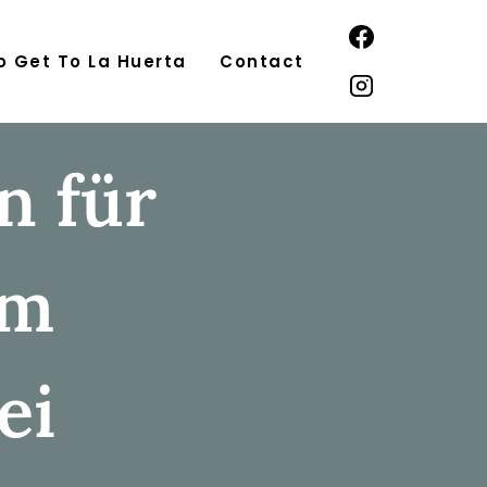
o Get To La Huerta
Contact
n für
im
ei