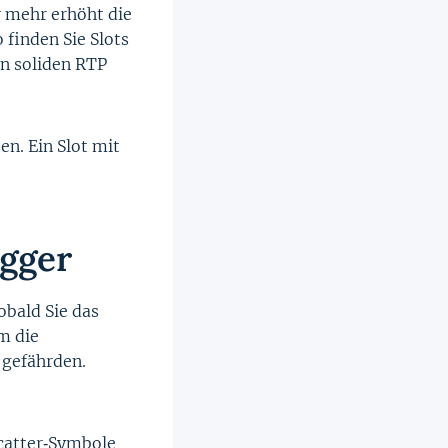
r mehr erhöht die
 finden Sie Slots
en soliden RTP
en. Ein Slot mit
igger
obald Sie das
m die
 gefährden.
 Scatter‑Symbole