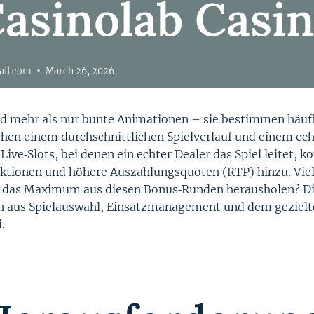
asinolab Casi
il.com
March 26, 2026
d mehr als nur bunte Animationen – sie bestimmen häuf
hen einem durchschnittlichen Spielverlauf und einem ec
Live‑Slots, bei denen ein echter Dealer das Spiel leitet,
aktionen und höhere Auszahlungsquoten (RTP) hinzu. Viel
h das Maximum aus diesen Bonus‑Runden herausholen? Die
n aus Spielauswahl, Einsatzmanagement und dem gezielt
.