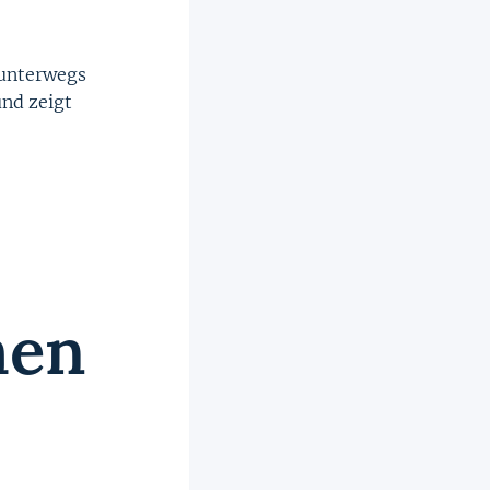
 unterwegs
und zeigt
hen