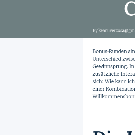
C
By
keanuverzosa@gma
Bonus‑Runden sin
Unterschied zwisc
Gewinnsprung. In 
zusätzliche Inter
sich: Wie kann ic
einer Kombinatio
Willkommensboni