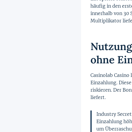
häufig in den erst
innerhalb von 30 S
Multiplikator liefe
Nutzung
ohne Ei
Casinolab Casino
Einzahlung. Diese
riskieren. Der Bon
liefert.
Industry Secre
Einzahlung höh
um Überraschu