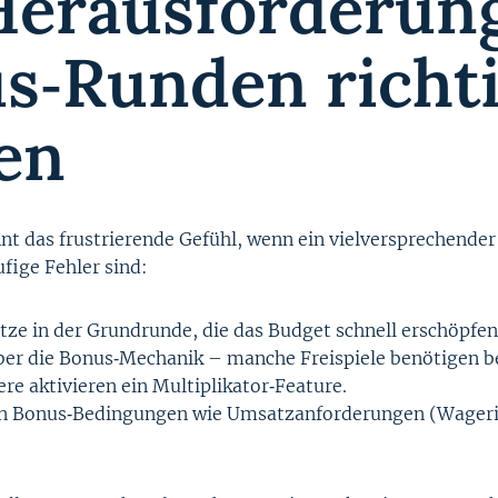
Herausforderung
s‑Runden richt
en
nnt das frustrierende Gefühl, wenn ein vielversprechende
fige Fehler sind:
tze in der Grundrunde, die das Budget schnell erschöpfen
ber die Bonus‑Mechanik – manche Freispiele benötigen 
re aktivieren ein Multiplikator‑Feature.
on Bonus‑Bedingungen wie Umsatzanforderungen (Wager