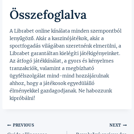
Összefoglalva
A Librabet online kínálata minden szempontból
lenyűgöző. Akár a kaszinójátékok, akár a
sportfogadás világában szeretnénk elmerülni, a
Librabet garantáltan kielégíti játékigényeinket.
Az átfogó játékkínálat, a gyors és kényelmes
tranzakciók, valamint a megbízható
ügyfélszolgálat mind-mind hozzájárulnak
ahhoz, hogy a játékosok egyedülálló
élményekkel gazdagodjanak. Ne habozzunk
kipróbálni!
PREVIOUS
NEXT