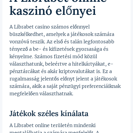
kaszinó előnyei
A Librabet casino számos előnnyel
büszkélkedhet, amelyek a játékosok számára
vonzóvá teszik. Az első és talán legfontosabb
tényező a be- és kifizetések gyorsasága és
kényelme. Számos fizetési mód közül
választhatunk, beleértve a hitelkártyákat, e-
pénztárcákat és akár kriptovalutákat is. Ez a
rugalmasság jelentős előnyt jelent a játékosok
számára, akik a saját pénzügyi preferenciáiknak
megfelelően választhatnak.
Játékok széles kínálata
A Librabet online területén mindenki
megtalálhatja a számára megfelelőt. A