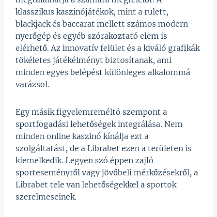
klasszikus kaszinójátékok, mint a rulett,
blackjack és baccarat mellett számos modern
nyerőgép és egyéb szórakoztató elem is
elérhető. Az innovatív felület és a kiváló grafikák
tökéletes játékélményt biztosítanak, ami
minden egyes belépést különleges alkalommá
varázsol.
Egy másik figyelemreméltó szempont a
sportfogadási lehetőségek integrálása. Nem
minden online kaszinó kínálja ezt a
szolgáltatást, de a Librabet ezen a területen is
kiemelkedik. Legyen szó éppen zajló
sporteseményről vagy jövőbeli mérkőzésekről, a
Librabet tele van lehetőségekkel a sportok
szerelmeseinek.