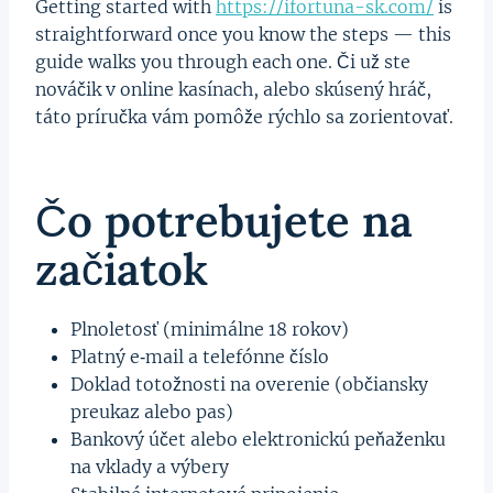
Getting started with
https://ifortuna-sk.com/
is
straightforward once you know the steps — this
guide walks you through each one. Či už ste
nováčik v online kasínach, alebo skúsený hráč,
táto príručka vám pomôže rýchlo sa zorientovať.
Čo potrebujete na
začiatok
Plnoletosť (minimálne 18 rokov)
Platný e‑mail a telefónne číslo
Doklad totožnosti na overenie (občiansky
preukaz alebo pas)
Bankový účet alebo elektronickú peňaženku
na vklady a výbery