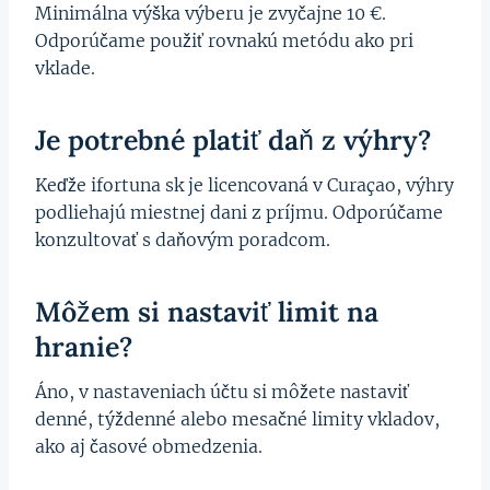
Minimálna výška výberu je zvyčajne 10 €.
Odporúčame použiť rovnakú metódu ako pri
vklade.
Je potrebné platiť daň z výhry?
Keďže ifortuna sk je licencovaná v Curaçao, výhry
podliehajú miestnej dani z príjmu. Odporúčame
konzultovať s daňovým poradcom.
Môžem si nastaviť limit na
hranie?
Áno, v nastaveniach účtu si môžete nastaviť
denné, týždenné alebo mesačné limity vkladov,
ako aj časové obmedzenia.