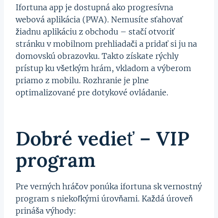
Ifortuna app je dostupná ako progresívna
webová aplikácia (PWA). Nemusíte sťahovať
žiadnu aplikáciu z obchodu – stačí otvoriť
stránku v mobilnom prehliadači a pridať si ju na
domovskú obrazovku. Takto získate rýchly
prístup ku všetkým hrám, vkladom a výberom
priamo z mobilu. Rozhranie je plne
optimalizované pre dotykové ovládanie.
Dobré vedieť – VIP
program
Pre verných hráčov ponúka ifortuna sk vernostný
program s niekoľkými úrovňami. Každá úroveň
prináša výhody: