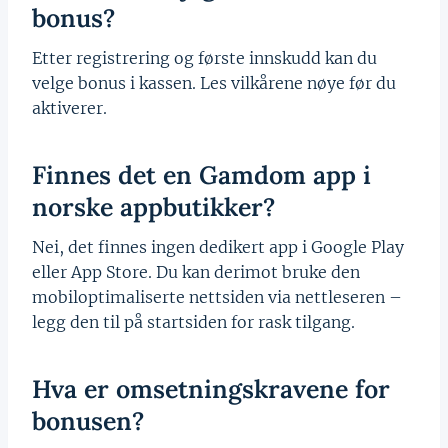
bonus?
Etter registrering og første innskudd kan du
velge bonus i kassen. Les vilkårene nøye før du
aktiverer.
Finnes det en Gamdom app i
norske appbutikker?
Nei, det finnes ingen dedikert app i Google Play
eller App Store. Du kan derimot bruke den
mobiloptimaliserte nettsiden via nettleseren –
legg den til på startsiden for rask tilgang.
Hva er omsetningskravene for
bonusen?