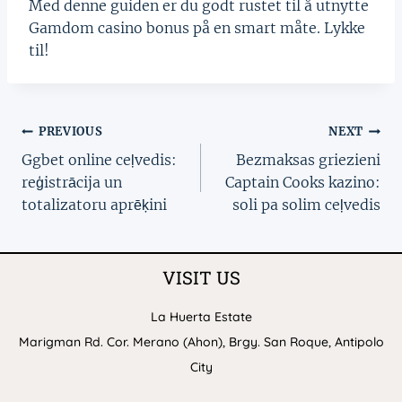
Med denne guiden er du godt rustet til å utnytte
Gamdom casino bonus på en smart måte. Lykke
til!
PREVIOUS
NEXT
Ggbet online ceļvedis:
Bezmaksas griezieni
reģistrācija un
Captain Cooks kazino:
totalizatoru aprēķini
soli pa solim ceļvedis
VISIT US
La Huerta Estate
Marigman Rd. Cor. Merano (Ahon), Brgy. San Roque, Antipolo
City