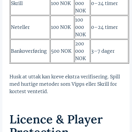
Skrill
100 NOK
000
0–24 timer
NOK
100
Neteller
100 NOK
000
0–24 timer
NOK
200
Bankoverføring
500 NOK
000
3–7 dager
NOK
Husk at uttak kan kreve ekstra verifisering. Spill
med hurtige metoder som Vipps eller Skrill for
kortest ventetid.
Licence & Player