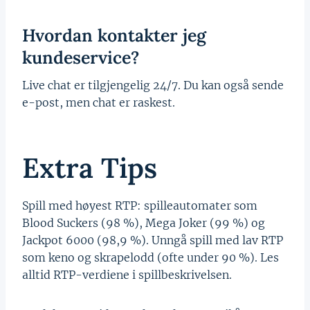
Hvordan kontakter jeg
kundeservice?
Live chat er tilgjengelig 24/7. Du kan også sende
e-post, men chat er raskest.
Extra Tips
Spill med høyest RTP: spilleautomater som
Blood Suckers (98 %), Mega Joker (99 %) og
Jackpot 6000 (98,9 %). Unngå spill med lav RTP
som keno og skrapelodd (ofte under 90 %). Les
alltid RTP-verdiene i spillbeskrivelsen.