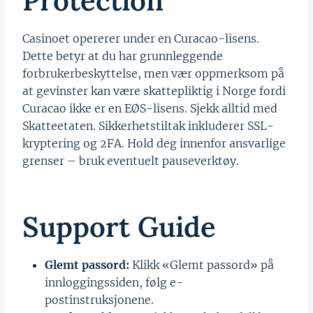
Protection
Casinoet opererer under en Curacao-lisens.
Dette betyr at du har grunnleggende
forbrukerbeskyttelse, men vær oppmerksom på
at gevinster kan være skattepliktig i Norge fordi
Curacao ikke er en EØS-lisens. Sjekk alltid med
Skatteetaten. Sikkerhetstiltak inkluderer SSL-
kryptering og 2FA. Hold deg innenfor ansvarlige
grenser – bruk eventuelt pauseverktøy.
Support Guide
Glemt passord:
Klikk «Glemt passord» på
innloggingssiden, følg e-
postinstruksjonene.