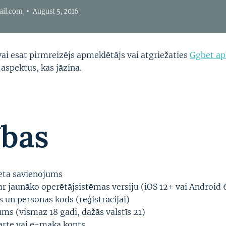
il.com
August 5, 2016
vai esat pirmreizējs apmeklētājs vai atgriežaties
Ggbet ap
aspektus, kas jāzina.
ības
neta savienojums
 ar jaunāko operētājsistēmas versiju (iOS 12+ vai Android 
s un personas kods (reģistrācijai)
ms (vismaz 18 gadi, dažās valstīs 21)
rte vai e-maka konts