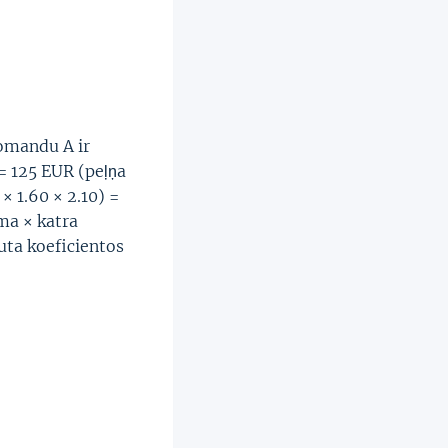
komandu A ir
 = 125 EUR (peļņa
× 1.60 × 2.10) =
ma × katra
auta koeficientos