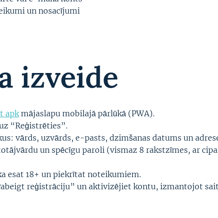
eikumi un nosacījumi
a izveide
t apk
mājaslapu mobilajā pārlūkā (PWA).
uz “Reģistrēties”.
ukus: vārds, uzvārds, e-pasts, dzimšanas datums un adres
etotājvārdu un spēcīgu paroli (vismaz 8 rakstzīmes, ar cip
 ka esat 18+ un piekrītat noteikumiem.
beigt reģistrāciju” un aktivizējiet kontu, izmantojot sait