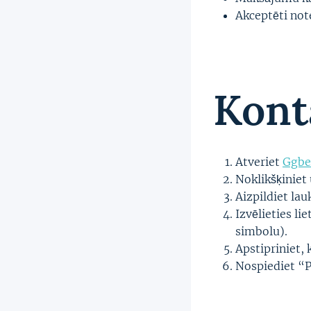
Akceptēti not
Kont
Atveriet
Ggbe
Noklikšķiniet 
Aizpildiet la
Izvēlieties li
simbolu).
Apstipriniet,
Nospiediet “Pa