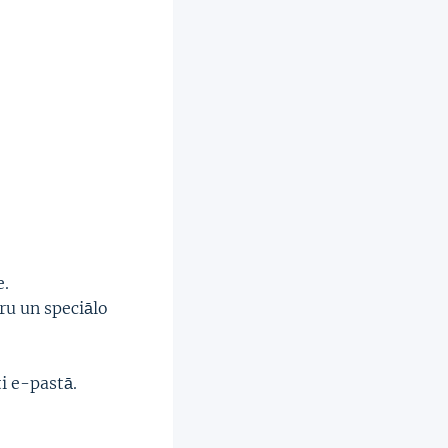
e.
aru un speciālo
i e-pastā.