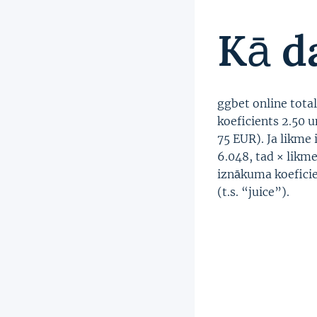
Kā d
ggbet online tota
koeficients 2.50 u
75 EUR). Ja likme 
6.048, tad × likm
iznākuma koeficien
(t.s. “juice”).