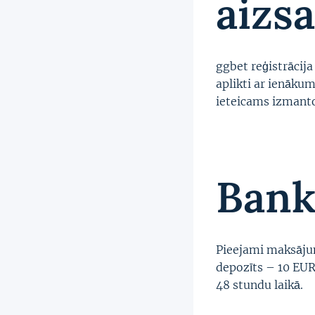
aizs
ggbet reģistrācija
aplikti ar ienāku
ieteicams izmanto
Bank
Pieejami maksājum
depozīts – 10 EUR
48 stundu laikā.