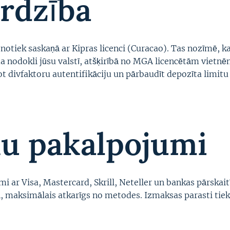
ardzība
 notiek saskaņā ar Kipras licenci (Curacao). Tas nozīmē, ka
ma nodokli jūsu valstī, atšķirībā no MGA licencētām vietn
t divfaktoru autentifikāciju un pārbaudīt depozīta limitu
u pakalpojumi
i ar Visa, Mastercard, Skrill, Neteller un bankas pārskai
, maksimālais atkarīgs no metodes. Izmaksas parasti tie