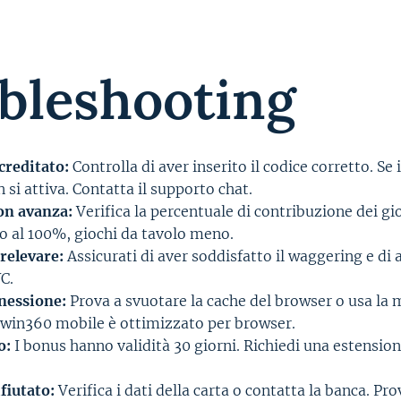
bleshooting
creditato:
Controlla di aver inserito il codice corretto. Se 
 si attiva. Contatta il supporto chat.
n avanza:
Verifica la percentuale di contribuzione dei gio
o al 100%, giochi da tavolo meno.
relevare:
Assicurati di aver soddisfatto il waggering e di a
C.
nessione:
Prova a svuotare la cache del browser o usa la 
twin360 mobile è ottimizzato per browser.
o:
I bonus hanno validità 30 giorni. Richiedi una estension
fiutato:
Verifica i dati della carta o contatta la banca. P