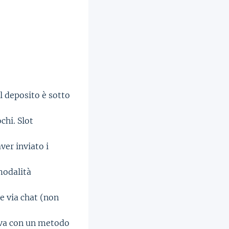
il deposito è sotto
chi. Slot
ver inviato i
modalità
e via chat (non
rova con un metodo