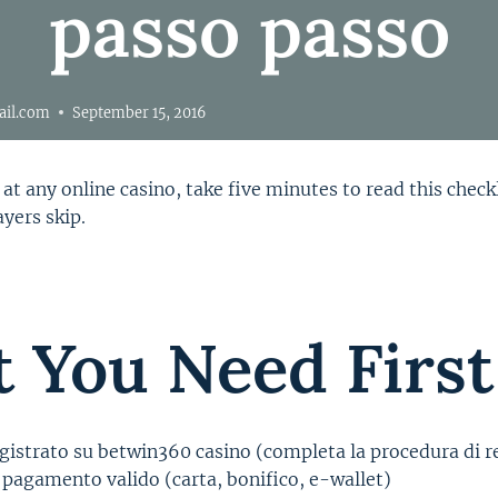
passo passo
il.com
September 15, 2016
at any online casino, take five minutes to read this check
yers skip.
 You Need First
gistrato su betwin360 casino (completa la procedura di r
pagamento valido (carta, bonifico, e-wallet)