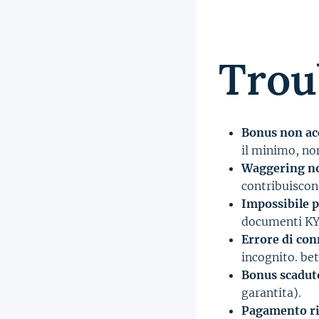
Trou
Bonus non ac
il minimo, non
Waggering no
contribuiscon
Impossibile p
documenti KY
Errore di con
incognito. be
Bonus scadut
garantita).
Pagamento ri