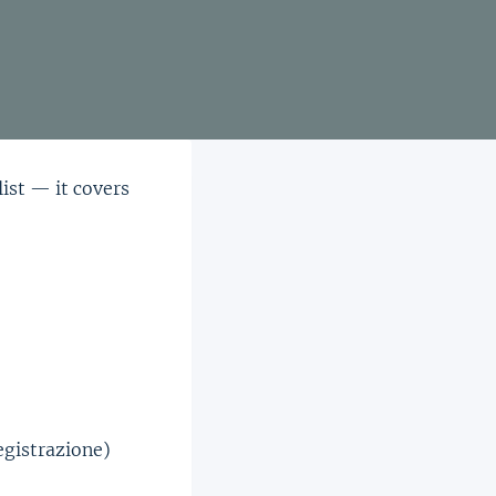
list — it covers
egistrazione)