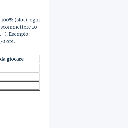
 100% (slot), ogni
i scommettere 10
6%+). Esempio:
70 ore.
 da giocare