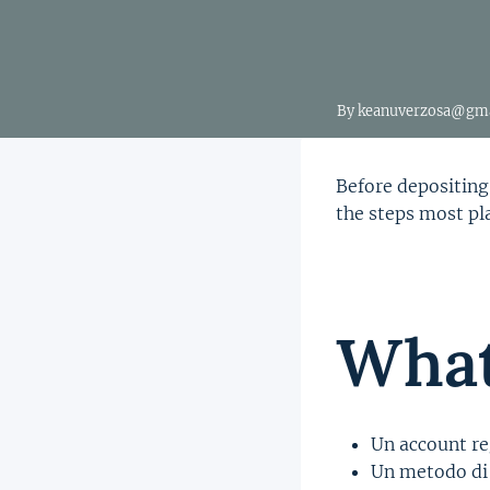
By
keanuverzosa@gma
Before depositing 
the steps most pla
What
Un account re
Un metodo di 