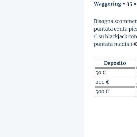
Waggering = 35 ×
Bisogna scommetter
puntata conta pie
€ su blackjack co
puntata media 1 €,
Deposito
50 €
200 €
500 €