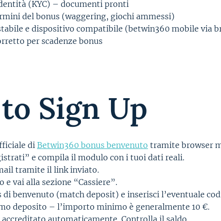
’identità (KYC) – documenti pronti
termini del bonus (waggering, giochi ammessi)
tabile e dispositivo compatibile (betwin360 mobile via 
orretto per scadenze bonus
to Sign Up
ufficiale di
Betwin360 bonus benvenuto
tramite browser m
istrati” e compila il modulo con i tuoi dati reali.
il tramite il link inviato.
o e vai alla sezione “Cassiere”.
us di benvenuto (match deposit) e inserisci l’eventuale co
rimo deposito – l’importo minimo è generalmente 10 €.
e accreditato automaticamente. Controlla il saldo.