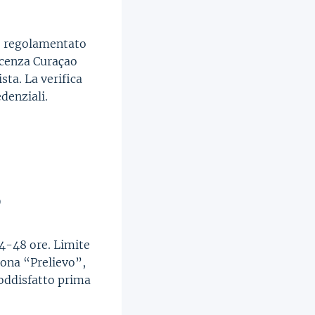
ò è regolamentato
licenza Curaçao
sta. La verifica
denziali.
s
24-48 ore. Limite
iona “Prelievo”,
soddisfatto prima