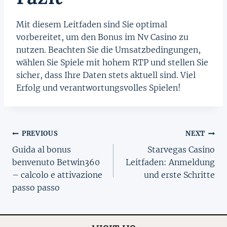
Mit diesem Leitfaden sind Sie optimal
vorbereitet, um den Bonus im Nv Casino zu
nutzen. Beachten Sie die Umsatzbedingungen,
wählen Sie Spiele mit hohem RTP und stellen Sie
sicher, dass Ihre Daten stets aktuell sind. Viel
Erfolg und verantwortungsvolles Spielen!
PREVIOUS
NEXT
Guida al bonus
Starvegas Casino
benvenuto Betwin360
Leitfaden: Anmeldung
– calcolo e attivazione
und erste Schritte
passo passo