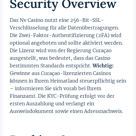
Security Overview
Das Nv Casino nutzt eine 256-Bit-SSL-
Verschlüsselung für alle Datenübertragungen.
Die Zwei-Faktor-Authentifizierung (2FA) wird
optional angeboten und sollte aktiviert werden.
Die Lizenz wird von der Regierung Curaçao
ausgestellt, was bedeutet, dass das Casino
bestimmten Standards entspricht.
Wichtig:
Gewinne aus Curaçao-lizenzierten Casinos
können in Ihrem Heimatland steuerpflichtig sein
– informieren Sie sich vorab bei Ihrem
Finanzamt. Die KYC-Prüfung erfolgt vor der
ersten Auszahlung und verlangt ein
Ausweisdokument sowie einen Adressnachweis.