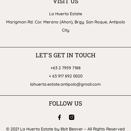
VISIT US
La Huerta Estate
Marigman Rd. Cor. Merano (Ahon), Brgy. San Roque, Antipolo
City
LET'S GET IN TOUCH
+63 2 7959 7188
+ 63 917 892 0020
lahuerta.estate.antipolo@gmail.com
FOLLOW US
© 2021 La Huerta Estate by 8bit Beaver – All Rights Reserved