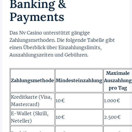
Banking &
Payments
Das Nv Casino unterstützt gängige
Zahlungsmethoden. Die folgende Tabelle gibt
einen Überblick über Einzahlungslimits,
Auszahlungszeiten und Gebühren.
Maximale
Zahlungsmethode
Mindesteinzahlung
Auszahlung
pro Tag
Kreditkarte (Visa,
10 €
1.000 €
Mastercard)
E-Wallet (Skrill,
10 €
2.500 €
Neteller)