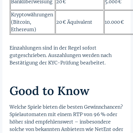
Banküberweisung
20 €
5.000 €
Kryptowährungen
(Bitcoin,
20 € Äquivalent
10.000 €
Ethereum)
Einzahlungen sind in der Regel sofort
gutgeschrieben. Auszahlungen werden nach
Bestätigung der KYC-Prüfung bearbeitet.
Good to Know
Welche Spiele bieten die besten Gewinnchancen?
Spielautomaten mit einem RTP von 96 % oder
höher sind empfehlenswert – insbesondere
solche von bekannten Anbietern wie NetEnt oder