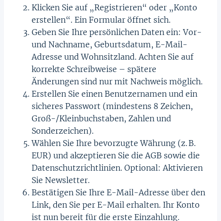
Klicken Sie auf „Registrieren“ oder „Konto
erstellen“. Ein Formular öffnet sich.
Geben Sie Ihre persönlichen Daten ein: Vor-
und Nachname, Geburtsdatum, E-Mail-
Adresse und Wohnsitzland. Achten Sie auf
korrekte Schreibweise – spätere
Änderungen sind nur mit Nachweis möglich.
Erstellen Sie einen Benutzernamen und ein
sicheres Passwort (mindestens 8 Zeichen,
Groß-/Kleinbuchstaben, Zahlen und
Sonderzeichen).
Wählen Sie Ihre bevorzugte Währung (z. B.
EUR) und akzeptieren Sie die AGB sowie die
Datenschutzrichtlinien. Optional: Aktivieren
Sie Newsletter.
Bestätigen Sie Ihre E-Mail-Adresse über den
Link, den Sie per E-Mail erhalten. Ihr Konto
ist nun bereit für die erste Einzahlung.