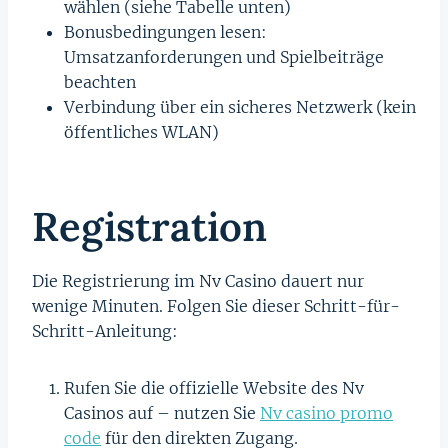
wählen (siehe Tabelle unten)
Bonusbedingungen lesen:
Umsatzanforderungen und Spielbeiträge
beachten
Verbindung über ein sicheres Netzwerk (kein
öffentliches WLAN)
Registration
Die Registrierung im Nv Casino dauert nur
wenige Minuten. Folgen Sie dieser Schritt-für-
Schritt-Anleitung:
Rufen Sie die offizielle Website des Nv
Casinos auf – nutzen Sie
Nv casino promo
code
für den direkten Zugang.