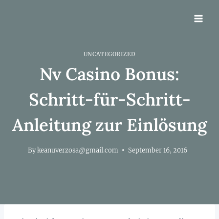
UNCATEGORIZED
Nv Casino Bonus:
Schritt-für-Schritt-
Anleitung zur Einlösung
By
keanuverzosa@gmail.com
September 16, 2016