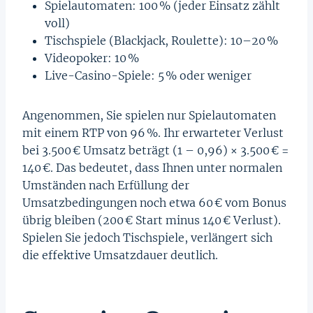
Spielautomaten: 100 % (jeder Einsatz zählt
voll)
Tischspiele (Blackjack, Roulette): 10–20 %
Videopoker: 10 %
Live-Casino-Spiele: 5 % oder weniger
Angenommen, Sie spielen nur Spielautomaten
mit einem RTP von 96 %. Ihr erwarteter Verlust
bei 3.500 € Umsatz beträgt (1 – 0,96) × 3.500 € =
140 €. Das bedeutet, dass Ihnen unter normalen
Umständen nach Erfüllung der
Umsatzbedingungen noch etwa 60 € vom Bonus
übrig bleiben (200 € Start minus 140 € Verlust).
Spielen Sie jedoch Tischspiele, verlängert sich
die effektive Umsatzdauer deutlich.