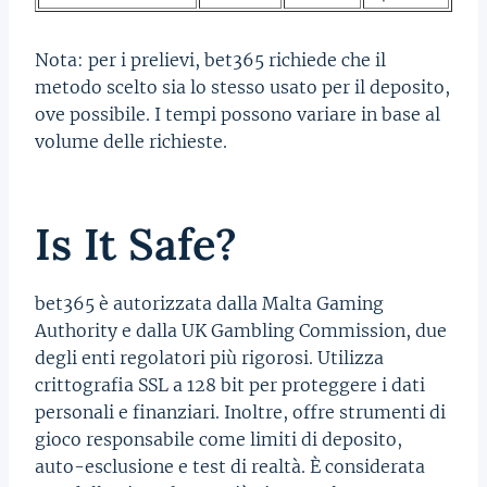
Nota: per i prelievi, bet365 richiede che il
metodo scelto sia lo stesso usato per il deposito,
ove possibile. I tempi possono variare in base al
volume delle richieste.
Is It Safe?
bet365 è autorizzata dalla Malta Gaming
Authority e dalla UK Gambling Commission, due
degli enti regolatori più rigorosi. Utilizza
crittografia SSL a 128 bit per proteggere i dati
personali e finanziari. Inoltre, offre strumenti di
gioco responsabile come limiti di deposito,
auto-esclusione e test di realtà. È considerata