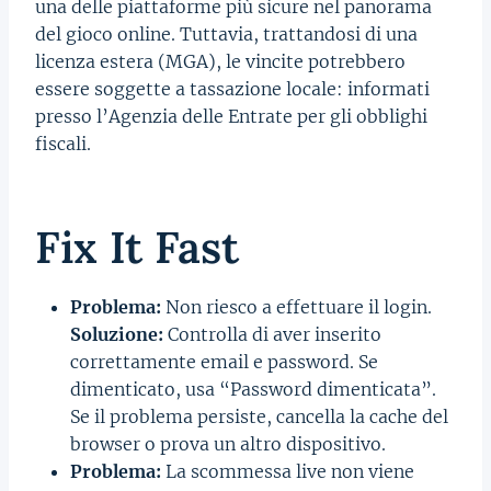
una delle piattaforme più sicure nel panorama
del gioco online. Tuttavia, trattandosi di una
licenza estera (MGA), le vincite potrebbero
essere soggette a tassazione locale: informati
presso l’Agenzia delle Entrate per gli obblighi
fiscali.
Fix It Fast
Problema:
Non riesco a effettuare il login.
Soluzione:
Controlla di aver inserito
correttamente email e password. Se
dimenticato, usa “Password dimenticata”.
Se il problema persiste, cancella la cache del
browser o prova un altro dispositivo.
Problema:
La scommessa live non viene