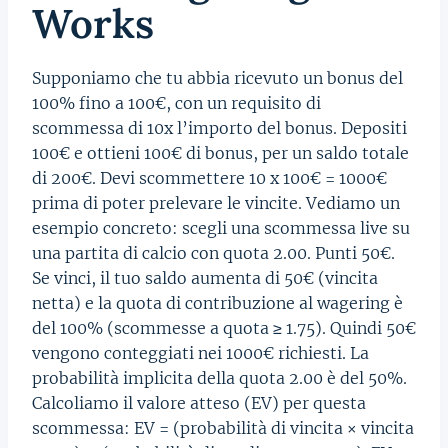
Works
Supponiamo che tu abbia ricevuto un bonus del
100% fino a 100€, con un requisito di
scommessa di 10x l’importo del bonus. Depositi
100€ e ottieni 100€ di bonus, per un saldo totale
di 200€. Devi scommettere 10 x 100€ = 1000€
prima di poter prelevare le vincite. Vediamo un
esempio concreto: scegli una scommessa live su
una partita di calcio con quota 2.00. Punti 50€.
Se vinci, il tuo saldo aumenta di 50€ (vincita
netta) e la quota di contribuzione al wagering è
del 100% (scommesse a quota ≥ 1.75). Quindi 50€
vengono conteggiati nei 1000€ richiesti. La
probabilità implicita della quota 2.00 è del 50%.
Calcoliamo il valore atteso (EV) per questa
scommessa: EV = (probabilità di vincita × vincita