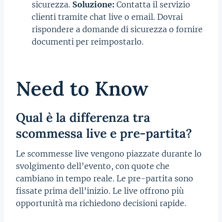
sicurezza.
Soluzione:
Contatta il servizio
clienti tramite chat live o email. Dovrai
rispondere a domande di sicurezza o fornire
documenti per reimpostarlo.
Need to Know
Qual è la differenza tra
scommessa live e pre-partita?
Le scommesse live vengono piazzate durante lo
svolgimento dell’evento, con quote che
cambiano in tempo reale. Le pre-partita sono
fissate prima dell’inizio. Le live offrono più
opportunità ma richiedono decisioni rapide.