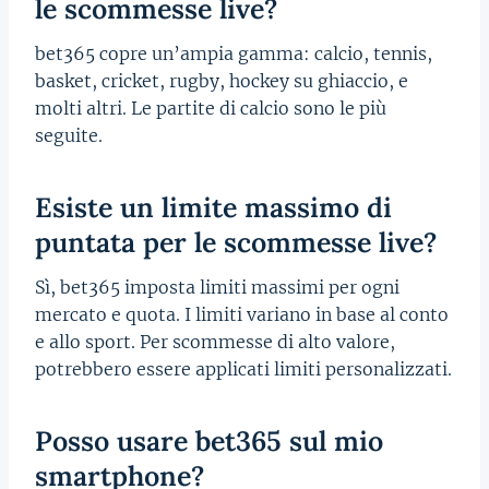
le scommesse live?
bet365 copre un’ampia gamma: calcio, tennis,
basket, cricket, rugby, hockey su ghiaccio, e
molti altri. Le partite di calcio sono le più
seguite.
Esiste un limite massimo di
puntata per le scommesse live?
Sì, bet365 imposta limiti massimi per ogni
mercato e quota. I limiti variano in base al conto
e allo sport. Per scommesse di alto valore,
potrebbero essere applicati limiti personalizzati.
Posso usare bet365 sul mio
smartphone?