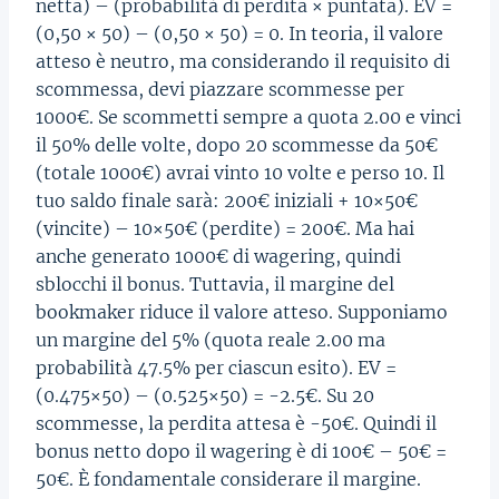
netta) – (probabilità di perdita × puntata). EV =
(0,50 × 50) – (0,50 × 50) = 0. In teoria, il valore
atteso è neutro, ma considerando il requisito di
scommessa, devi piazzare scommesse per
1000€. Se scommetti sempre a quota 2.00 e vinci
il 50% delle volte, dopo 20 scommesse da 50€
(totale 1000€) avrai vinto 10 volte e perso 10. Il
tuo saldo finale sarà: 200€ iniziali + 10×50€
(vincite) – 10×50€ (perdite) = 200€. Ma hai
anche generato 1000€ di wagering, quindi
sblocchi il bonus. Tuttavia, il margine del
bookmaker riduce il valore atteso. Supponiamo
un margine del 5% (quota reale 2.00 ma
probabilità 47.5% per ciascun esito). EV =
(0.475×50) – (0.525×50) = -2.5€. Su 20
scommesse, la perdita attesa è -50€. Quindi il
bonus netto dopo il wagering è di 100€ – 50€ =
50€. È fondamentale considerare il margine.